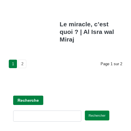
Le miracle, c’est
quoi ? | Al Isra wal
Miraj
Current Page
1
Page
2
Page
1
sur
2
Recherche
Rechercher