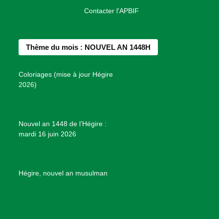
a
n
i
o
o
Contacter l'APBIF
c
s
n
u
n
e
t
t
T
d
b
a
e
u
e
Thème du mois : NOUVEL AN 1448H
o
g
r
b
s
o
r
e
e
P
Coloriages (mise à jour Hégire
k
a
s
r
2026)
m
t
o
j
e
Nouvel an 1448 de l’Hégire :
t
mardi 16 juin 2026
s
d
e
B
Hégire, nouvel an musulman
i
e
n
f