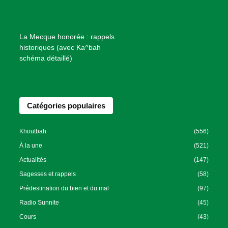
e
n
f
La Mecque honorée : rappels
a
historiques (avec Ka^bah
i
schéma détaillé)
s
a
n
Catégories populaires
c
e
I
Khoutbah
(556)
s
À la une
(521)
l
Actualités
(147)
a
Sagesses et rappels
(58)
m
Prédestination du bien et du mal
(97)
i
Radio Sunnite
(45)
q
u
Cours
(43)