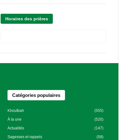
Horaires des prières
Catégories populaires
Khoutbah
(555)
À la une
(520)
Actualités
(147)
Sagesses et rappels
(58)