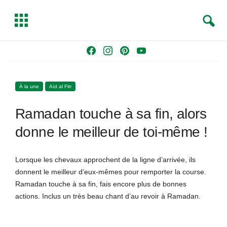
S
T
e
o
a
g
Skip
F
I
P
Y
r
g
to
a
n
i
o
c
l
content
c
s
n
u
h
e
À la une
Aïd al Fitr
e
t
t
T
b
a
e
u
Ramadan touche à sa fin, alors
o
g
r
b
o
r
e
e
donne le meilleur de toi-même !
k
a
s
m
t
Lorsque les chevaux approchent de la ligne d’arrivée, ils
donnent le meilleur d’eux-mêmes pour remporter la course.
Ramadan touche à sa fin, fais encore plus de bonnes
actions. Inclus un très beau chant d’au revoir à Ramadan.