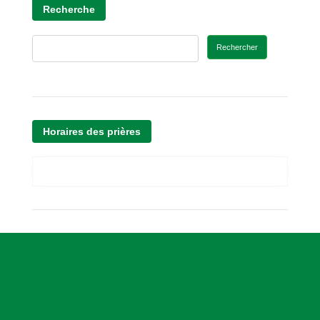
Recherche
Rechercher
Horaires des prières
A
s
s
o