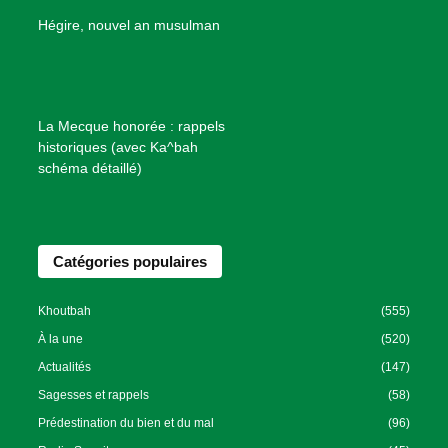
B
Hégire, nouvel an musulman
i
e
n
f
La Mecque honorée : rappels
a
historiques (avec Ka^bah
i
schéma détaillé)
s
a
n
Catégories populaires
c
e
I
Khoutbah
(555)
s
À la une
(520)
l
Actualités
(147)
a
Sagesses et rappels
(58)
m
Prédestination du bien et du mal
(96)
i