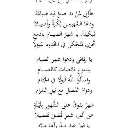
طُوْبى لمنْ قد صحَّ فيه صيامُهُ
ودعَا الـمُهيمِــن بُكْـرةً وأصيـــلا
نَـبكيكَ يا شهرَ الصيــــام بأدمعٍ
تَجري فتَحْكي في الخُدود سُيولا
يا رفاقي ودعوا شهر الصيام
بدموعٍ فائضات كالغمـــــام
واسألوا اللَّهَ قَبولًا في الخِتام
ودوامَ الفَضلِ مع نيلِ الـمَرام
شهرٌ يفوقُ على الشُّهورِ بِلَيْلَةٍ
عن ألفِ شهرٍ فُضـلَ تَفضيلا
يا فوزَ عبدٍ قــــدْ رآها مــــرَّة