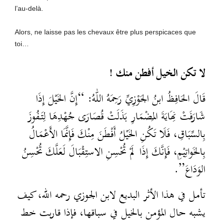
l’au-delà.
Alors, ne laisse pas les chevaux être plus perspicaces que
toi…
لا تكن الخيل أفطن منك !
قَالَ الحَافِظُ ابنُ الجَوْزِيِّ رَحِمَهُ اللّٰهُ: “إِنَّ الخَيْلَ إِذَا
شَارَفَتْ نِهَايَةَ المِضْمَارِ بَذَلَتْ قُصَارَى جُهْدِهَا لِتَفُوزَ
بِالسِّبَاقِ، فَلَا تَكُنِ الخَيْلُ أَفْطَنَ مِنْكَ فَإِنَّمَا الأَعْمَالُ
بِالخَواتِيْمِ، فَإِنَّكَ إِذَا لَمْ تُحْسِنِ الاستِقْبَالَ لَعَلَّكَ تُحْسِنُ
الوَدَاعَ”.
تأمل في هذا الأثر البديع لابن الجوزي رحمه الله، كيف
يشبه حال المؤمن بالخيل في سباقها، فإذا قاربت خط