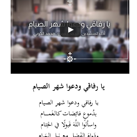
يا رفاقي ودعوا شهر الصيام
يا رفاقي ودعوا شهر الصيام
بدُموعٍ فائِضات كالغَمـــــام
واسألوا اللَّهَ قَبولًا في الخِتام
ودَوامَ الفَضلِ مع نيلِ الـمَرام