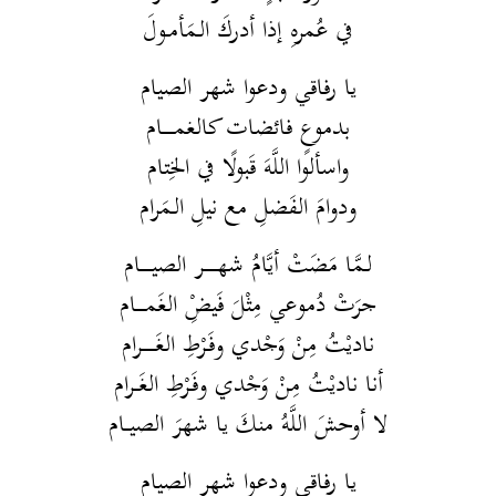
في عُمرهِ إذا أدركَ الـمَأمـولَ
يا رفاقي ودعوا شهر الصيام
بدموعٍ فائضات كالغمـــــام
واسألوا اللَّهَ قَبولًا في الخِتام
ودوامَ الفَضلِ مع نيلِ الـمَرام
لـمَّا مَضَتْ أيَّامُ شهــــــر الصيـــــام
جرَتْ دُموعي مِثْلَ فَيضِْ الغَمــــام
ناديْتُ مِنْ وَجْدي وفَرْطِ الغَــــــرام
أنا ناديْتُ مِنْ وَجْدي وفَرْطِ الغَــرام
لا أوحشَ اللَّهُ منكَ يا شهرَ الصيــام
يا رفاقي ودعوا شهر الصيام