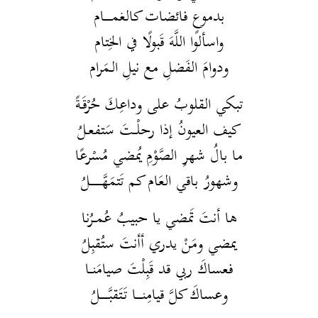
بدموعٍ فائضات كالغمـــــام
واسألوا اللَّهَ قَبولًا في الخِتام
ودوامَ الفَضلِ مع نيلِ الـمَرام
تبكي القلوبُ على وداعِكَ حُرْقَـةً
كيف العيونُ إذا رحلْــتَ سَتفعـلُ
ما بالُ شهرِ الصَّوْمِ يُمضي مُسْرعًا
وشهورُ باقي العَام كم تَتمَهَّــــــــلُ
ها أنتَ تَمضي يا حبيبُ عُمــرُنا
يمضي ومَنْ يدري أأنتَ ستُقبِلُ
فعساكَ ربي قد قَبِلْتَ صيامَنــا
وعساكَ كلَّ قيامِنــــا تَتَقبَّــــــلُ