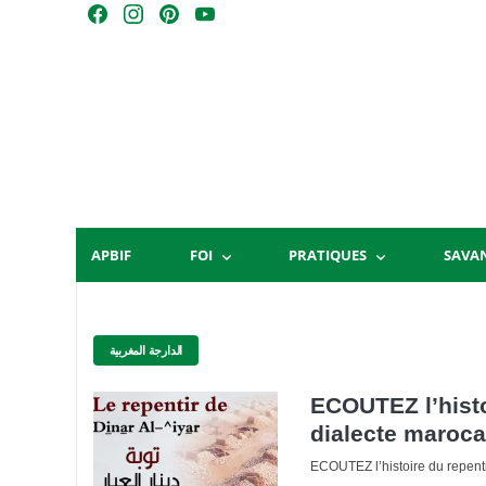
Skip
F
I
P
Y
to
a
n
i
o
content
c
s
n
u
e
t
t
T
b
a
e
u
o
g
r
b
o
r
e
e
k
a
s
m
t
APBIF
FOI
PRATIQUES
SAVA
الدارجة المغربية
ECOUTEZ l’histoi