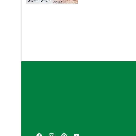
A
s
s
o
c
i
a