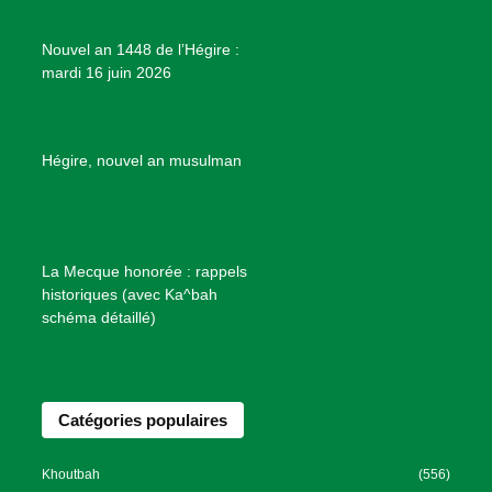
j
e
Nouvel an 1448 de l’Hégire :
t
mardi 16 juin 2026
s
d
e
B
Hégire, nouvel an musulman
i
e
n
f
La Mecque honorée : rappels
a
historiques (avec Ka^bah
i
schéma détaillé)
s
a
n
Catégories populaires
c
e
I
Khoutbah
(556)