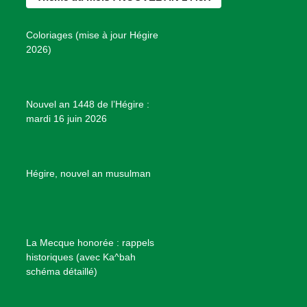
o
g
r
b
s
o
r
e
e
P
Coloriages (mise à jour Hégire
k
a
s
r
2026)
m
t
o
j
e
Nouvel an 1448 de l’Hégire :
t
mardi 16 juin 2026
s
d
e
B
Hégire, nouvel an musulman
i
e
n
f
La Mecque honorée : rappels
a
historiques (avec Ka^bah
i
schéma détaillé)
s
a