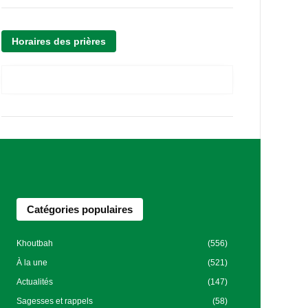
Horaires des prières
Catégories populaires
Khoutbah
(556)
À la une
(521)
Actualités
(147)
Sagesses et rappels
(58)