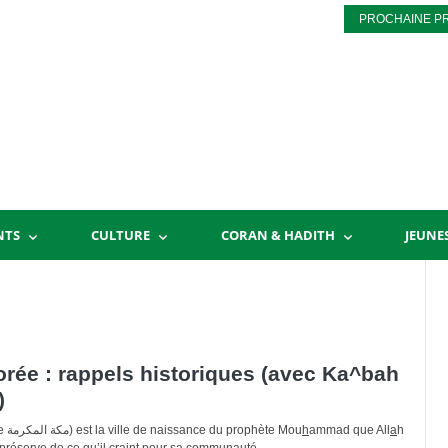
PROCHAINE P
NTS
CULTURE
CORAN & HADITH
JEUNE
ée : rappels historiques (avec Ka^bah
)
La Mecque honorée (en arabe مكة المكرمة) est la ville de naissance du prophète Mou
h
ammad que All
a
h
e préserve de ce qu’il craint pour sa communauté.