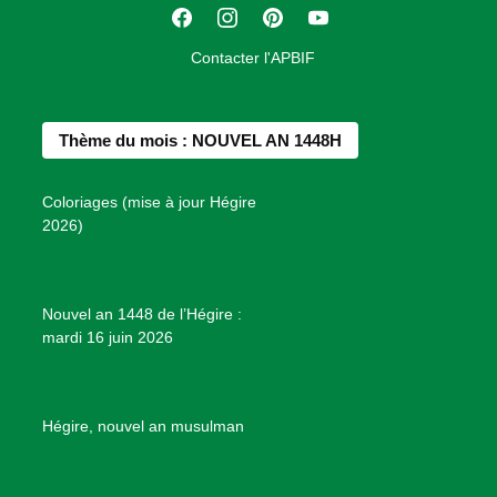
F
I
P
Y
i
a
n
i
o
o
Contacter l'APBIF
c
s
n
u
n
e
t
t
T
d
b
a
e
u
e
Thème du mois : NOUVEL AN 1448H
o
g
r
b
s
o
r
e
e
P
Coloriages (mise à jour Hégire
k
a
s
r
2026)
m
t
o
j
e
Nouvel an 1448 de l’Hégire :
t
mardi 16 juin 2026
s
d
e
B
Hégire, nouvel an musulman
i
e