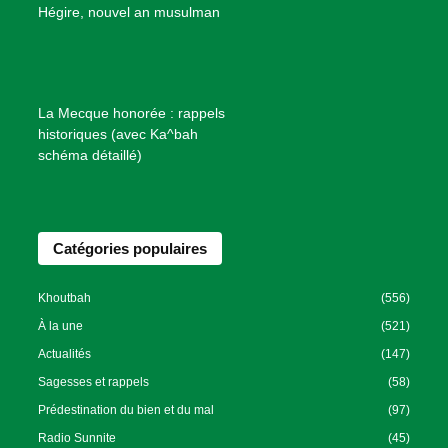
B
Hégire, nouvel an musulman
i
e
n
f
La Mecque honorée : rappels
a
historiques (avec Ka^bah
i
schéma détaillé)
s
a
n
Catégories populaires
c
e
I
Khoutbah
(556)
s
À la une
(521)
l
Actualités
(147)
a
Sagesses et rappels
(58)
m
Prédestination du bien et du mal
(97)
i
Radio Sunnite
(45)
q