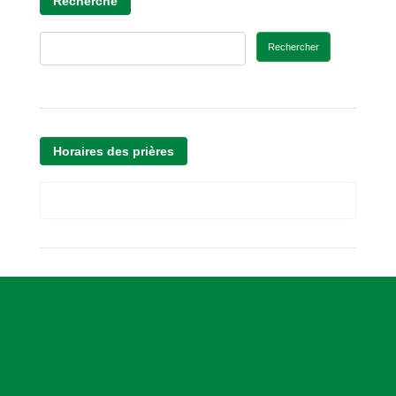
Recherche
Rechercher
Horaires des prières
A
s
s
o