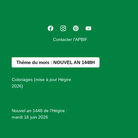
c
i
a
t
F
I
P
Y
i
a
n
i
o
o
Contacter l'APBIF
c
s
n
u
n
e
t
t
T
d
b
a
e
u
e
Thème du mois : NOUVEL AN 1448H
o
g
r
b
s
o
r
e
e
P
Coloriages (mise à jour Hégire
k
a
s
r
2026)
m
t
o
j
e
Nouvel an 1448 de l’Hégire :
t
mardi 16 juin 2026
s
d
e