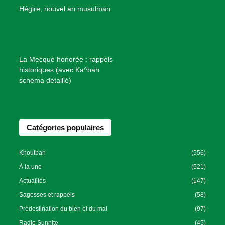
B
Hégire, nouvel an musulman
i
e
n
f
La Mecque honorée : rappels
a
historiques (avec Ka^bah
i
schéma détaillé)
s
a
n
Catégories populaires
c
e
I
Khoutbah
(556)
s
À la une
(521)
l
Actualités
(147)
a
Sagesses et rappels
(58)
m
Prédestination du bien et du mal
(97)
i
Radio Sunnite
(45)
q