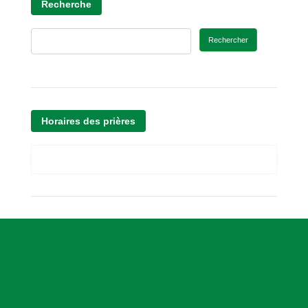
Recherche
Rechercher
Horaires des prières
A
s
s
o