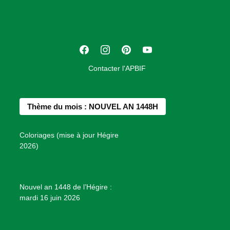
c
i
a
t
F
I
P
Y
i
a
n
i
o
o
Contacter l'APBIF
c
s
n
u
n
e
t
t
T
d
b
a
e
u
e
Thème du mois : NOUVEL AN 1448H
o
g
r
b
s
o
r
e
e
P
Coloriages (mise à jour Hégire
k
a
s
r
2026)
m
t
o
j
e
Nouvel an 1448 de l’Hégire :
t
mardi 16 juin 2026
s
d
e