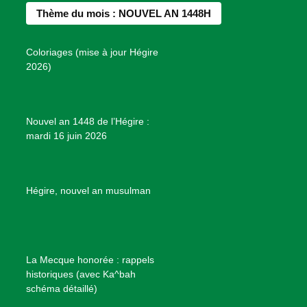
b
a
e
u
e
Thème du mois : NOUVEL AN 1448H
o
g
r
b
s
o
r
e
e
P
Coloriages (mise à jour Hégire
k
a
s
r
2026)
m
t
o
j
e
Nouvel an 1448 de l’Hégire :
t
mardi 16 juin 2026
s
d
e
B
Hégire, nouvel an musulman
i
e
n
f
La Mecque honorée : rappels
a
historiques (avec Ka^bah
i
schéma détaillé)
s