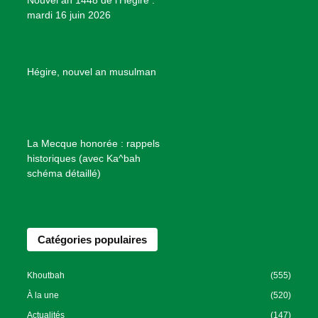
Nouvel an 1448 de l’Hégire :
t
mardi 16 juin 2026
s
d
e
B
Hégire, nouvel an musulman
i
e
n
f
La Mecque honorée : rappels
a
historiques (avec Ka^bah
i
schéma détaillé)
s
a
n
Catégories populaires
c
e
I
Khoutbah
(555)
s
À la une
(520)
l
Actualités
(147)