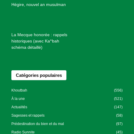
B
Hégire, nouvel an musulman
i
e
n
f
La Mecque honorée : rappels
a
historiques (avec Ka^bah
i
schéma détaillé)
s
a
n
Catégories populaires
c
e
I
Khoutbah
(556)
s
À la une
(521)
l
Actualités
(147)
a
Sagesses et rappels
(58)
m
Prédestination du bien et du mal
(97)
i
Radio Sunnite
(45)
q