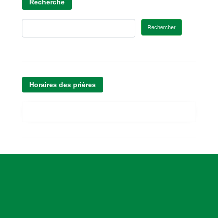
Recherche
Rechercher
Horaires des prières
A
s
s
o