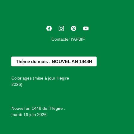
c
i
a
t
F
I
P
Y
i
a
n
i
o
o
Contacter l'APBIF
c
s
n
u
n
e
t
t
T
d
b
a
e
u
e
Thème du mois : NOUVEL AN 1448H
o
g
r
b
s
o
r
e
e
P
Coloriages (mise à jour Hégire
k
a
s
r
2026)
m
t
o
j
e
Nouvel an 1448 de l’Hégire :
t
mardi 16 juin 2026
s
d
e