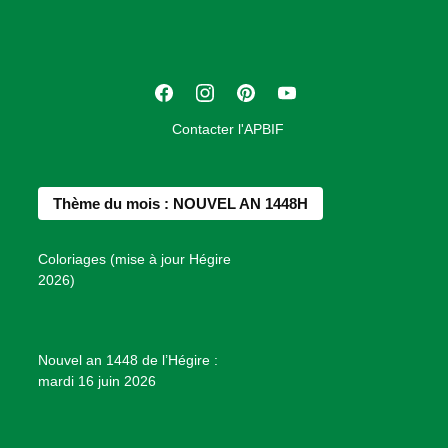
c
i
a
t
F
I
P
Y
i
a
n
i
o
o
Contacter l'APBIF
c
s
n
u
n
e
t
t
T
d
b
a
e
u
e
Thème du mois : NOUVEL AN 1448H
o
g
r
b
s
o
r
e
e
P
Coloriages (mise à jour Hégire
k
a
s
r
2026)
m
t
o
j
e
Nouvel an 1448 de l’Hégire :
t
mardi 16 juin 2026
s
d
e