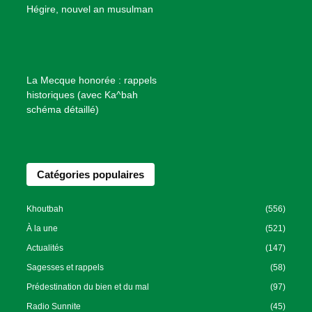
B
Hégire, nouvel an musulman
i
e
n
f
La Mecque honorée : rappels
a
historiques (avec Ka^bah
i
schéma détaillé)
s
a
n
Catégories populaires
c
e
I
Khoutbah
(556)
s
À la une
(521)
l
Actualités
(147)
a
Sagesses et rappels
(58)
m
Prédestination du bien et du mal
(97)
i
Radio Sunnite
(45)
q