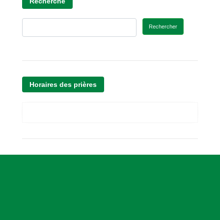
Recherche
Rechercher
Horaires des prières
A
s
s
o