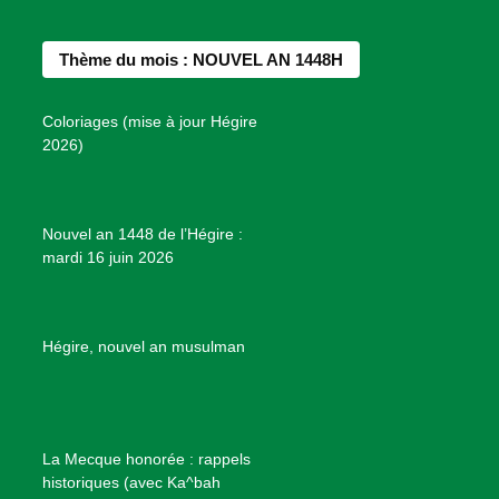
e
t
t
T
d
b
a
e
u
e
Thème du mois : NOUVEL AN 1448H
o
g
r
b
s
o
r
e
e
P
Coloriages (mise à jour Hégire
k
a
s
r
2026)
m
t
o
j
e
Nouvel an 1448 de l’Hégire :
t
mardi 16 juin 2026
s
d
e
B
Hégire, nouvel an musulman
i
e
n
f
La Mecque honorée : rappels
a
historiques (avec Ka^bah