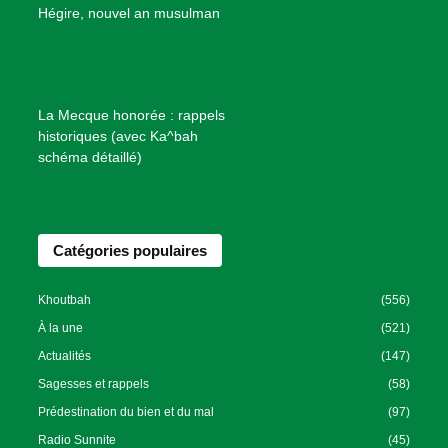
B
Hégire, nouvel an musulman
i
e
n
f
La Mecque honorée : rappels
a
historiques (avec Ka^bah
i
schéma détaillé)
s
a
n
Catégories populaires
c
e
I
Khoutbah
(556)
s
À la une
(521)
l
Actualités
(147)
a
Sagesses et rappels
(58)
m
Prédestination du bien et du mal
(97)
i
Radio Sunnite
(45)
q