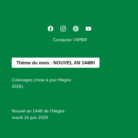
c
i
a
t
F
I
P
Y
i
a
n
i
o
o
Contacter l'APBIF
c
s
n
u
n
e
t
t
T
d
b
a
e
u
e
Thème du mois : NOUVEL AN 1448H
o
g
r
b
s
o
r
e
e
P
Coloriages (mise à jour Hégire
k
a
s
r
2026)
m
t
o
j
e
Nouvel an 1448 de l’Hégire :
t
mardi 16 juin 2026
s
d
e