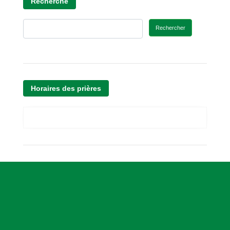
Recherche
Rechercher
Horaires des prières
A
s
s
o