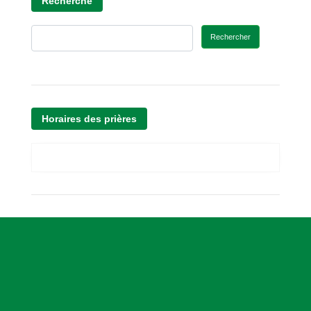
Recherche
Rechercher
Horaires des prières
A
s
s
o