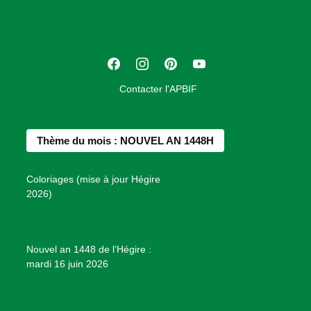
c
i
a
t
F
I
P
Y
i
a
n
i
o
o
Contacter l'APBIF
c
s
n
u
n
e
t
t
T
d
b
a
e
u
e
Thème du mois : NOUVEL AN 1448H
o
g
r
b
s
o
r
e
e
P
Coloriages (mise à jour Hégire
k
a
s
r
2026)
m
t
o
j
e
Nouvel an 1448 de l’Hégire :
t
mardi 16 juin 2026
s
d
e