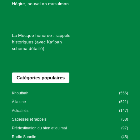
B
Hégire, nouvel an musulman
i
e
n
f
La Mecque honorée : rappels
a
historiques (avec Ka^bah
i
schéma détaillé)
s
a
n
Catégories populaires
c
e
I
Khoutbah
(556)
s
À la une
(521)
l
Actualités
(147)
a
Sagesses et rappels
(58)
m
Prédestination du bien et du mal
(97)
i
Radio Sunnite
(45)
q