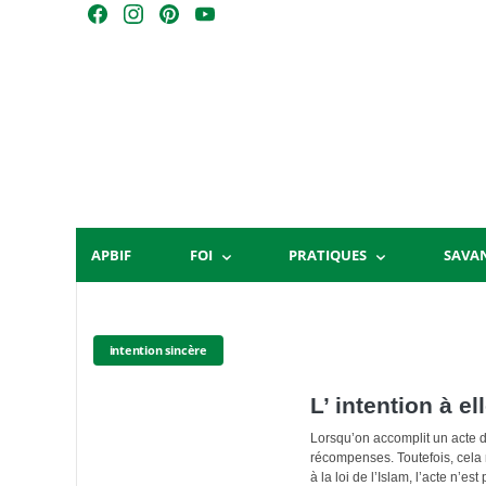
Skip
F
I
P
Y
to
a
n
i
o
content
c
s
n
u
e
t
t
T
b
a
e
u
o
g
r
b
o
r
e
e
k
a
s
m
t
APBIF
FOI
PRATIQUES
SAVA
intention sincère
L’ intention à e
Lorsqu’on accomplit un acte d’
récompenses. Toutefois, cela n
à la loi de l’Islam, l’acte n’e