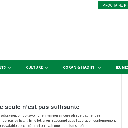
PROCHAINE P
NTS
CULTURE
CORAN & HADITH
JEUNE
lle seule n’est pas suffisante
adoration, on doit avoir une intention sincère afin de gagner des
’est pas suffisant. En effet, si on n’accomplit pas l’adoration conformément
st pas valable et ce, même si on avait une intention sincère.