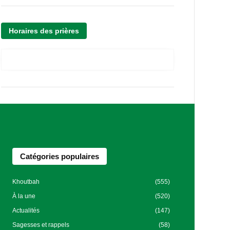
Horaires des prières
Catégories populaires
Khoutbah
(555)
À la une
(520)
Actualités
(147)
Sagesses et rappels
(58)