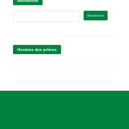
Recherche
Rechercher
Horaires des prières
A
s
s
o