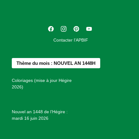
c
i
a
t
F
I
P
Y
i
a
n
i
o
o
Contacter l'APBIF
c
s
n
u
n
e
t
t
T
d
b
a
e
u
e
Thème du mois : NOUVEL AN 1448H
o
g
r
b
s
o
r
e
e
P
Coloriages (mise à jour Hégire
k
a
s
r
2026)
m
t
o
j
e
Nouvel an 1448 de l’Hégire :
t
mardi 16 juin 2026
s
d
e