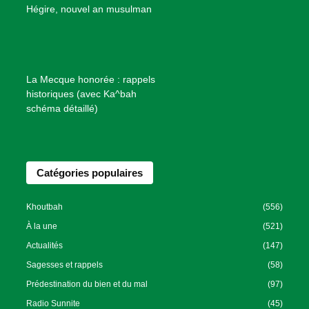
B
Hégire, nouvel an musulman
i
e
n
f
La Mecque honorée : rappels
a
historiques (avec Ka^bah
i
schéma détaillé)
s
a
n
Catégories populaires
c
e
I
Khoutbah
(556)
s
À la une
(521)
l
Actualités
(147)
a
Sagesses et rappels
(58)
m
Prédestination du bien et du mal
(97)
i
Radio Sunnite
(45)
q