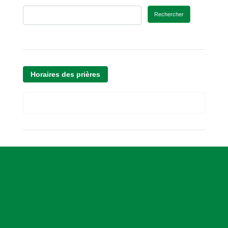
Rechercher
Horaires des prières
A
s
s
o
c