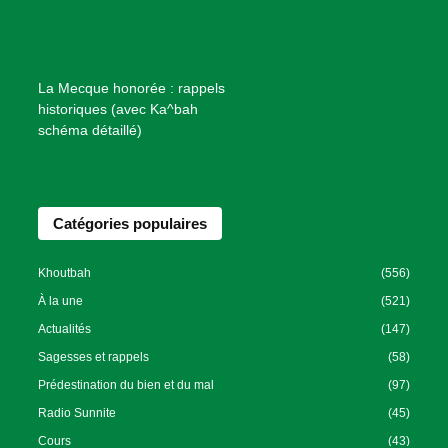
i
e
n
f
La Mecque honorée : rappels
a
historiques (avec Ka^bah
i
schéma détaillé)
s
a
n
Catégories populaires
c
e
I
Khoutbah
(556)
s
À la une
(521)
l
Actualités
(147)
a
Sagesses et rappels
(58)
m
Prédestination du bien et du mal
(97)
i
Radio Sunnite
(45)
q
u
Cours
(43)