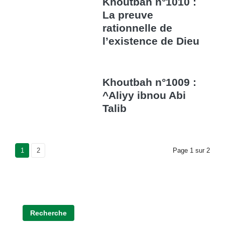
Khoutbah n°1010 :
La preuve
rationnelle de
l’existence de Dieu
Khoutbah n°1009 :
^Aliyy ibnou Abi
Talib
Current Page
1
Page
2
Page
1
sur
2
Recherche