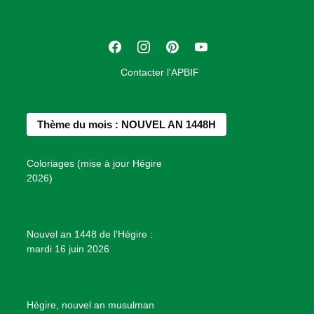
i
a
t
F
I
P
Y
i
a
n
i
o
o
Contacter l'APBIF
c
s
n
u
n
e
t
t
T
d
b
a
e
u
e
Thème du mois : NOUVEL AN 1448H
o
g
r
b
s
o
r
e
e
P
Coloriages (mise à jour Hégire
k
a
s
r
2026)
m
t
o
j
e
Nouvel an 1448 de l’Hégire :
t
mardi 16 juin 2026
s
d
e
B
Hégire, nouvel an musulman