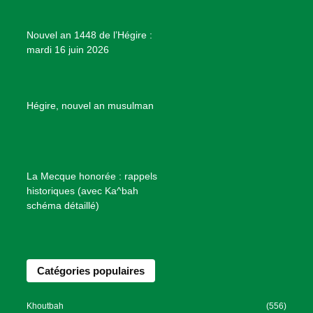
j
e
Nouvel an 1448 de l’Hégire :
t
mardi 16 juin 2026
s
d
e
B
Hégire, nouvel an musulman
i
e
n
f
La Mecque honorée : rappels
a
historiques (avec Ka^bah
i
schéma détaillé)
s
a
n
Catégories populaires
c
e
I
Khoutbah
(556)