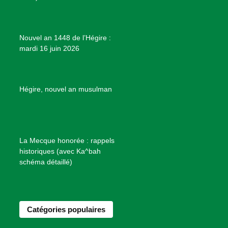
m
t
o
j
e
Nouvel an 1448 de l’Hégire :
t
mardi 16 juin 2026
s
d
e
B
Hégire, nouvel an musulman
i
e
n
f
La Mecque honorée : rappels
a
historiques (avec Ka^bah
i
schéma détaillé)
s
a
n
Catégories populaires
c
e