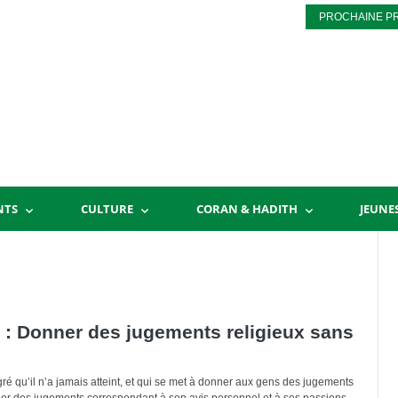
PROCHAINE P
NTS
CULTURE
CORAN & HADITH
JEUNE
: Donner des jugements religieux sans
ré qu’il n’a jamais atteint, et qui se met à donner aux gens des jugements
ner des jugements correspondant à son avis personnel et à ses passions,