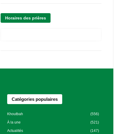
Horaires des prières
Catégories populaires
Khoutbah
(556)
À la une
(521)
Actualités
(147)