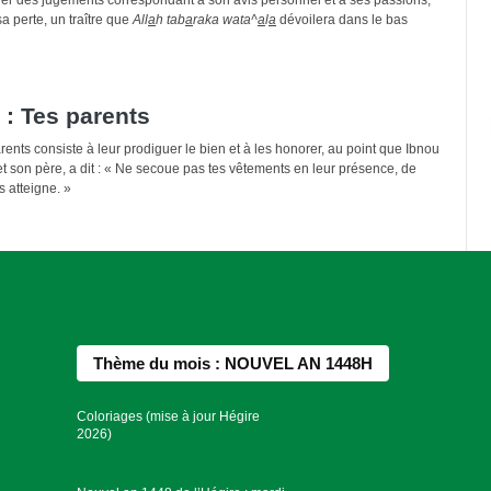
sa perte, un traître que
All
a
h
tab
a
raka wata^
a
l
a
dévoilera dans le bas
: Tes parents
ents consiste à leur prodiguer le bien et à les honorer, au point que Ibnou
 et son père, a dit : « Ne secoue pas tes vêtements en leur présence, de
s atteigne. »
Thème du mois : NOUVEL AN 1448H
Coloriages (mise à jour Hégire
2026)