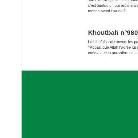
c’est quelqu’un qui est allé à 
monde avant l’au-delà.
Khoutbah n°980 
La bienfaisance envers les par
^Abb
a
s, que All
a
h l’agrée lui
crainte que la poussière ne le
A
s
s
o
c
i