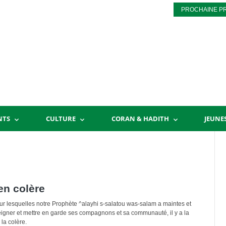
PROCHAINE P
NTS
CULTURE
CORAN & HADITH
JEUNE
en colère
r lesquelles notre Prophète ^alayhi s-salatou was-salam a maintes et
seigner et mettre en garde ses compagnons et sa communauté, il y a la
la colère.