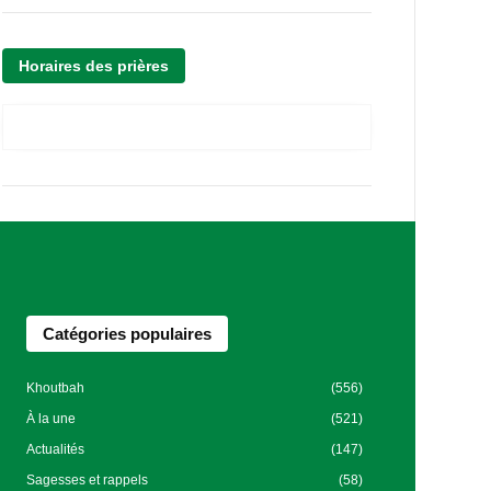
Horaires des prières
Catégories populaires
Khoutbah
(556)
À la une
(521)
Actualités
(147)
Sagesses et rappels
(58)