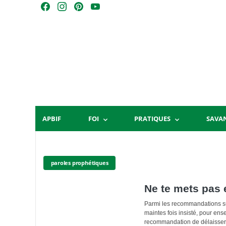
Skip
F
I
P
Y
to
a
n
i
o
content
c
s
n
u
e
t
t
T
b
a
e
u
o
g
r
b
o
r
e
e
k
a
s
m
t
APBIF
FOI
PRATIQUES
SAVA
paroles prophétiques
Ne te mets pas 
Parmi les recommandations su
maintes fois insisté, pour en
recommandation de délaisser 