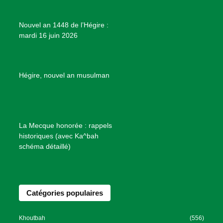
j
e
Nouvel an 1448 de l’Hégire :
t
mardi 16 juin 2026
s
d
e
B
Hégire, nouvel an musulman
i
e
n
f
La Mecque honorée : rappels
a
historiques (avec Ka^bah
i
schéma détaillé)
s
a
n
Catégories populaires
c
e
I
Khoutbah
(556)