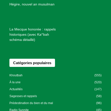
B
Hégire, nouvel an musulman
i
e
n
f
La Mecque honorée : rappels
a
historiques (avec Ka^bah
i
schéma détaillé)
s
a
n
Catégories populaires
c
e
I
Khoutbah
(555)
s
À la une
(520)
l
Actualités
(147)
a
Sagesses et rappels
(58)
m
Prédestination du bien et du mal
(96)
i
Radio Sunnite
(45)
q