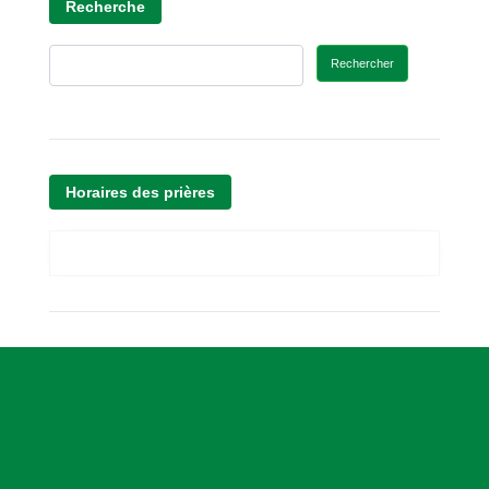
Recherche
Rechercher
Horaires des prières
A
s
s
o