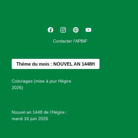
c
i
a
t
F
I
P
Y
i
a
n
i
o
o
Contacter l'APBIF
c
s
n
u
n
e
t
t
T
d
b
a
e
u
e
Thème du mois : NOUVEL AN 1448H
o
g
r
b
s
o
r
e
e
P
Coloriages (mise à jour Hégire
k
a
s
r
2026)
m
t
o
j
e
Nouvel an 1448 de l’Hégire :
t
mardi 16 juin 2026
s
d
e