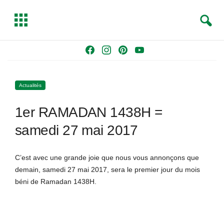
S
T
e
o
a
g
Skip
F
I
P
Y
r
g
to
a
n
i
o
c
l
content
c
s
n
u
h
e
Actualités
e
t
t
T
b
a
e
u
1er RAMADAN 1438H =
o
g
r
b
o
r
e
e
samedi 27 mai 2017
k
a
s
m
t
C’est avec une grande joie que nous vous annonçons que
demain, samedi 27 mai 2017, sera le premier jour du mois
béni de Ramadan 1438H.