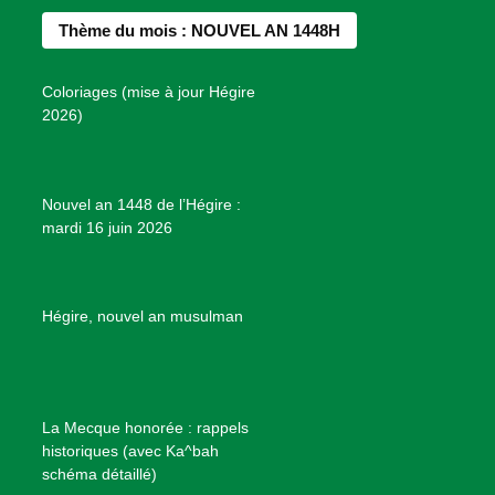
b
a
e
u
e
Thème du mois : NOUVEL AN 1448H
o
g
r
b
s
o
r
e
e
P
Coloriages (mise à jour Hégire
k
a
s
r
2026)
m
t
o
j
e
Nouvel an 1448 de l’Hégire :
t
mardi 16 juin 2026
s
d
e
B
Hégire, nouvel an musulman
i
e
n
f
La Mecque honorée : rappels
a
historiques (avec Ka^bah
i
schéma détaillé)