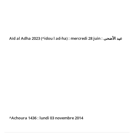
Aïd al Adha 2023 (^idou l ad-ha) : mercredi 28 juin : عيد الأضحى
^Achoura 1436 : lundi 03 novembre 2014