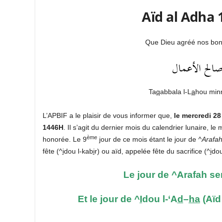
Que Dieu agréé nos bonn
صالح الأعمال
Ta
q
abbala l-L
a
hou min
L’APBIF a le plaisir de vous informer que,
le mercredi 28
1446H
. Il s’agit du dernier mois du calendrier lunaire, l
ème
honorée. Le 9
jour de ce mois étant le jour de
^Arafa
fête (^
i
dou l-kab
i
r) ou aïd, appelée fête du sacrifice (^
i
dou
Le jour de ^Arafah ser
Et le jour de ^
I
dou l-‘A
d
–
ha
(Aïd