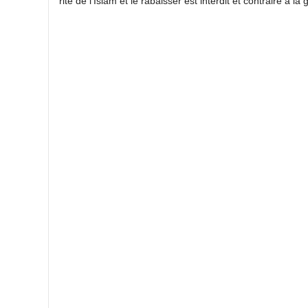
rite de l’Islam et le rabaisser est interdit et contraire à la