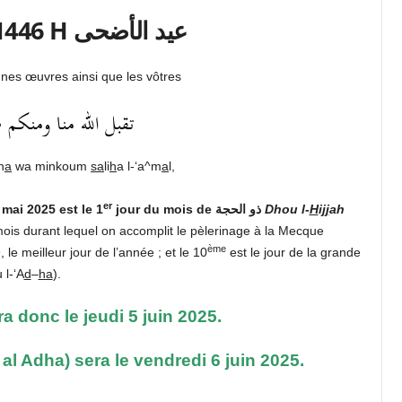
Aïd al Adha 1446 H عيد الأضحى
es œuvres ainsi que les vôtres
تقبل الله منا ومنكم 
n
a
wa minkoum
sa
li
h
a l-‘a^m
a
l,
er
 mai 2025 est le 1
jour du mois de ذو الحجة
Dhou l-
H
i
jj
ah
e mois durant lequel on accomplit le pèlerinage à la Mecque
ème
h
, le meilleur jour de l’année ; et le 10
est le jour de la grande
 l-‘A
d
–
ha
).
a donc le jeudi 5 juin 2025.
 al Adha) sera le vendredi 6 juin 2025.