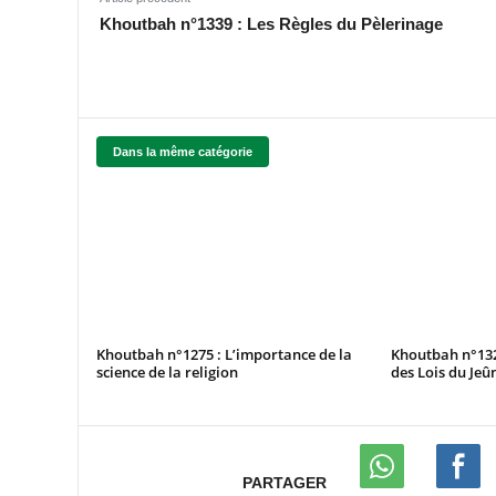
Khoutbah n°1339 : Les Règles du Pèlerinage
Dans la même catégorie
Khoutbah n°1275 : L’importance de la
Khoutbah n°132
science de la religion
des Lois du Jeû
PARTAGER