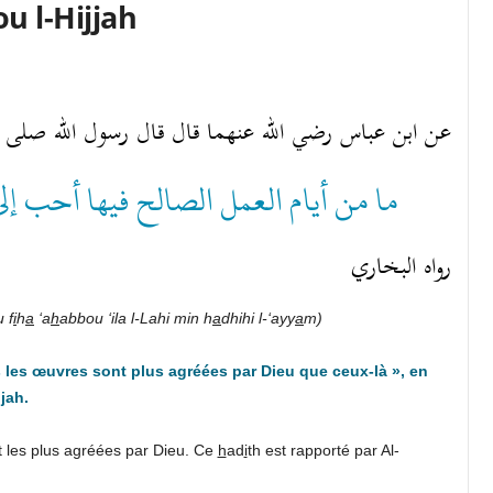
u l-Hijjah
عن ابن عباس رضي الله عنهما قال قال رسول الله صلى ا:
ما من أيام العمل الصالح فيها أحب إلى
رواه البخاري
 f
i
h
a
‘a
h
abbou ‘ila l-Lahi min h
a
dhihi l-‘ayy
a
m)
ls les œuvres sont plus agréées par Dieu que ceux-là »,
en
jj
ah.
nt les plus agréées par Dieu. Ce
h
ad
i
th est rapporté par Al-