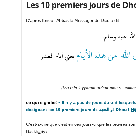
Les 10 premiers jours de Dho
D’après Ibnou ^Abb
a
s le Messager de Dieu a dit :
لله عليه وسلم
 الله من هذه الأيام
يعني أيام العشر
(M
a
min ‘ayy
a
min al-^amalou
s
–
sa
li
h
ou
« Il n’y a pas de jours durant lesque
désignant les 10 premiers jours de ذو الحجة Dhou l-
H
i
C’est-à-dire que c’est en ces jours-ci que les œuvres so
Boukh
a
riyy.