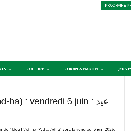
PROCHAINE P
NTS
CULTURE
CORAN & HADITH
JEUNE
ha) : vendredi 6 juin : عيد
our de ^Idou l-‘Ad–ha (Aïd al Adha) sera le vendredi 6 juin 2025.