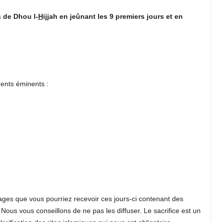
 de Dhou l-
H
i
jj
ah en jeûnant les 9 premiers jours et en
ments éminents :
sages que vous pourriez recevoir ces jours-ci contenant des
ous vous conseillons de ne pas les diffuser. Le sacrifice est un