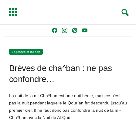
S
T
e
o
a
g
Skip
F
I
P
Y
r
g
to
a
n
i
o
c
l
content
c
s
n
u
h
e
Sagesses et rappels
e
t
t
T
b
a
e
u
Brèves de cha^ban : ne pas
o
g
r
b
o
r
e
e
confondre…
k
a
s
m
t
La nuit de la mi-Cha^ban est une nuit bénie, mais ce n’est
pas la nuit pendant laquelle le Qour’an fut descendu jusqu’au
premier ciel. Il ne faut donc pas confondre la nuit de la mi-
Cha^ban avec la Nuit de Al-Qadr.