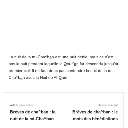
La nuit de la mi-Cha^b
a
n est une nuit bénie, mais ce n’est
pas la nuit pendant laquelle le
Q
our’
a
n fut descendu jusqu’au
premier ciel. Il ne faut donc pas confondre la nuit de la mi-
Cha^b
a
n avec la Nuit de Al-
Q
adr.
Article précédent
Article suivant
Brèves de cha^ban : la
Brèves de cha^ban : le
nuit de la mi-Cha^ban
mois des bénédictions