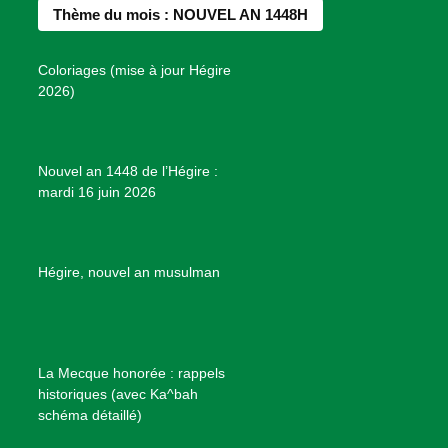
b
a
e
u
e
Thème du mois : NOUVEL AN 1448H
o
g
r
b
s
o
r
e
e
P
Coloriages (mise à jour Hégire
k
a
s
r
2026)
m
t
o
j
e
Nouvel an 1448 de l’Hégire :
t
mardi 16 juin 2026
s
d
e
B
Hégire, nouvel an musulman
i
e
n
f
La Mecque honorée : rappels
a
historiques (avec Ka^bah
i
schéma détaillé)
s