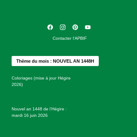
i
a
t
F
I
P
Y
i
a
n
i
o
o
Contacter l'APBIF
c
s
n
u
n
e
t
t
T
d
b
a
e
u
e
Thème du mois : NOUVEL AN 1448H
o
g
r
b
s
o
r
e
e
P
Coloriages (mise à jour Hégire
k
a
s
r
2026)
m
t
o
j
e
Nouvel an 1448 de l’Hégire :
t
mardi 16 juin 2026
s
d
e