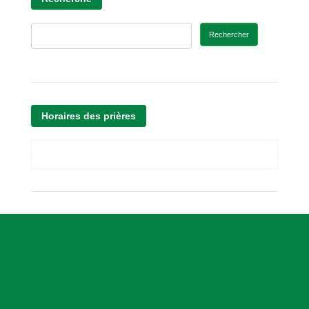
Rechercher
Horaires des prières
A
s
s
o
c