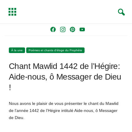
S
T
e
o
a
g
Skip
F
I
P
Y
r
g
to
a
n
i
o
c
l
content
c
s
n
u
h
e
À la une
Poèmes et chants d'éloge du Prophète
e
t
t
T
b
a
e
u
Chant Mawlid 1442 de l’Hégire:
o
g
r
b
o
r
e
e
Aide-nous, ô Messager de Dieu
k
a
s
!
m
t
Nous avons le plaisir de vous présenter le chant du Mawlid
de l’année 1442 de l’Hégire intitulé Aide-nous, ô Messager
de Dieu.