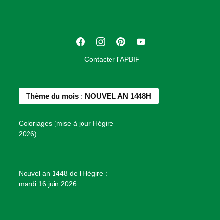
i
a
t
F
I
P
Y
i
a
n
i
o
o
Contacter l'APBIF
c
s
n
u
n
e
t
t
T
d
b
a
e
u
e
Thème du mois : NOUVEL AN 1448H
o
g
r
b
s
o
r
e
e
P
Coloriages (mise à jour Hégire
k
a
s
r
2026)
m
t
o
j
e
Nouvel an 1448 de l’Hégire :
t
mardi 16 juin 2026
s
d
e