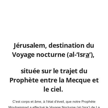
Jérusalem, destination
du
Voyage nocturne (al-‘Isr
a
‘),
située sur le trajet du
Prophète entre la Mecque et
le ciel.
C’est corps et âme, à l’état d’éveil, que notre Prophète
Mou
h
ammad a effectué le Voyage Nocturne (al-‘Isr
a
‘) de La