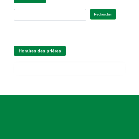
Rechercher
Horaires des prières
A
s
s
o
c