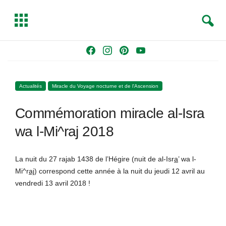
S
T
e
o
a
g
Skip
F
I
P
Y
r
g
to
a
n
i
o
c
l
content
c
s
n
u
h
e
Actualités
Miracle du Voyage nocturne et de l'Ascension
e
t
t
T
b
a
e
u
Commémoration miracle al-Isra
o
g
r
b
o
r
e
e
wa l-Mi^raj 2018
k
a
s
m
t
La nuit du 27 rajab 1438 de l’Hégire (nuit de al-Isr
a
’ wa l-
Mi^r
aj
) correspond cette année à la nuit du jeudi 12 avril au
vendredi 13 avril 2018 !