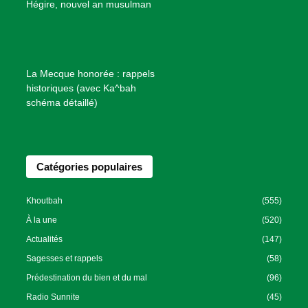
B
Hégire, nouvel an musulman
i
e
n
f
La Mecque honorée : rappels
a
historiques (avec Ka^bah
i
schéma détaillé)
s
a
n
Catégories populaires
c
e
I
Khoutbah
(555)
s
À la une
(520)
l
Actualités
(147)
a
Sagesses et rappels
(58)
m
Prédestination du bien et du mal
(96)
i
Radio Sunnite
(45)
q