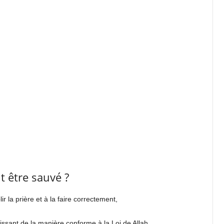
 être sauvé ?
lir
la prière
et à la faire correctement,
issant de la manière conforme à la Loi de All
a
h,