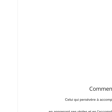
Comment
Celui qui persévère à accomp
en apprenant ses règles et en l’accompl