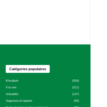
Catégories populaires
Khoutbah
(556)
À la une
(521)
Actualités
(147)
Sagesses et rappels
(58)