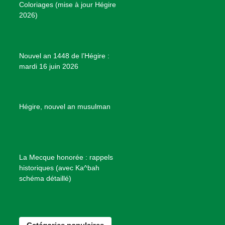
Coloriages (mise à jour Hégire
k
a
s
r
2026)
m
t
o
j
e
Nouvel an 1448 de l’Hégire :
t
mardi 16 juin 2026
s
d
e
B
Hégire, nouvel an musulman
i
e
n
f
La Mecque honorée : rappels
a
historiques (avec Ka^bah
i
schéma détaillé)
s
a
n