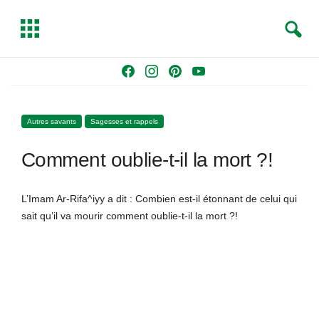
S
T
e
o
a
g
Skip
F
I
P
Y
r
g
to
a
n
i
o
c
l
content
c
s
n
u
h
e
Autres savants
Sagesses et rappels
e
t
t
T
b
a
e
u
Comment oublie-t-il la mort ?!
o
g
r
b
o
r
e
e
k
a
s
L’Imam Ar-Rifa^iyy a dit : Combien est-il étonnant de celui qui
m
t
sait qu’il va mourir comment oublie-t-il la mort ?!