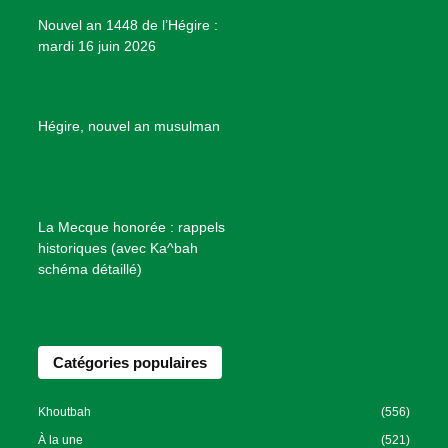
e
Nouvel an 1448 de l’Hégire :
t
mardi 16 juin 2026
s
d
e
B
Hégire, nouvel an musulman
i
e
n
f
La Mecque honorée : rappels
a
historiques (avec Ka^bah
i
schéma détaillé)
s
a
n
Catégories populaires
c
e
I
Khoutbah
(556)
s
À la une
(521)