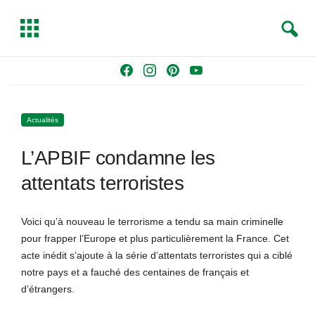
S
T
e
o
a
g
Skip
F
I
P
Y
r
g
to
a
n
i
o
c
l
content
c
s
n
u
h
e
Actualités
e
t
t
T
b
a
e
u
L’APBIF condamne les
o
g
r
b
o
r
e
e
attentats terroristes
k
a
s
m
t
Voici qu’à nouveau le terrorisme a tendu sa main criminelle
pour frapper l’Europe et plus particulièrement la France. Cet
acte inédit s’ajoute à la série d’attentats terroristes qui a ciblé
notre pays et a fauché des centaines de français et
d’étrangers.