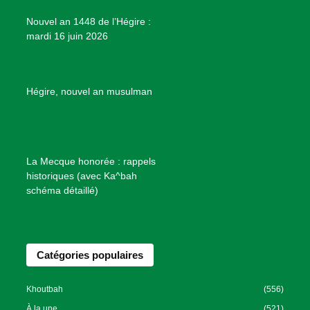
e
Nouvel an 1448 de l’Hégire :
t
mardi 16 juin 2026
s
d
e
B
Hégire, nouvel an musulman
i
e
n
f
La Mecque honorée : rappels
a
historiques (avec Ka^bah
i
schéma détaillé)
s
a
n
Catégories populaires
c
e
I
Khoutbah
(556)
s
À la une
(521)