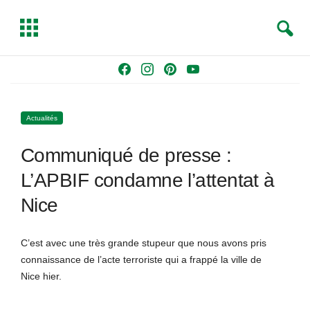
S
T
e
o
a
g
Skip
F
I
P
Y
r
g
to
a
n
i
o
c
l
content
c
s
n
u
h
e
Actualités
e
t
t
T
b
a
e
u
Communiqué de presse :
o
g
r
b
o
r
e
e
L’APBIF condamne l’attentat à
k
a
s
Nice
m
t
C’est avec une très grande stupeur que nous avons pris
connaissance de l’acte terroriste qui a frappé la ville de
Nice hier.