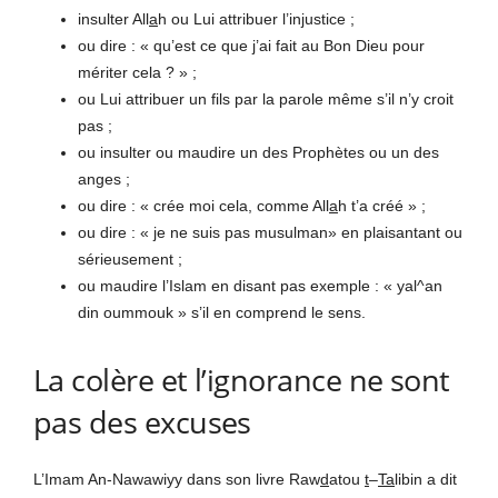
insulter All
a
h ou Lui attribuer l’injustice ;
ou dire : « qu’est ce que j’ai fait au Bon Dieu pour
mériter cela ? » ;
ou Lui attribuer un fils par la parole même s’il n’y croit
pas ;
ou insulter ou maudire un des Prophètes ou un des
anges ;
ou dire : « crée moi cela, comme All
a
h t’a créé » ;
ou dire : « je ne suis pas musulman» en plaisantant ou
sérieusement ;
ou maudire l’Islam en disant pas exemple : « yal^an
din oummouk » s’il en comprend le sens.
La colère et l’ignorance ne sont
pas des excuses
L’Imam An-Nawawiyy dans son livre Raw
d
atou
t
–
Ta
libin a dit