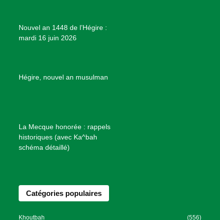
j
e
Nouvel an 1448 de l’Hégire :
t
mardi 16 juin 2026
s
d
e
B
Hégire, nouvel an musulman
i
e
n
f
La Mecque honorée : rappels
a
historiques (avec Ka^bah
i
schéma détaillé)
s
a
n
Catégories populaires
c
e
I
Khoutbah
(556)