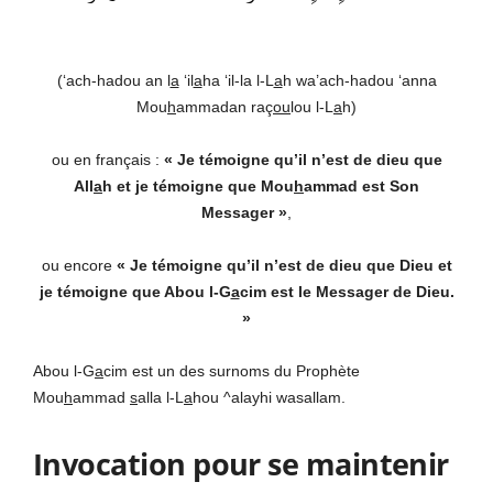
(‘ach-hadou an l
a
‘il
a
ha ‘il-la l-L
a
h wa’ach-hadou ‘anna
Mou
h
ammadan raç
ou
lou l-L
a
h)
ou en français :
« Je témoigne qu’il n’est de dieu que
All
a
h et je témoigne que Mou
h
ammad est Son
Messager »
,
ou encore
« Je témoigne qu’il n’est de dieu que Dieu et
je témoigne que Abou l-G
a
cim est le Messager de Dieu.
»
Abou l-G
a
cim est un des surnoms du Prophète
Mou
h
ammad
s
alla l-L
a
hou ^alayhi wasallam.
Invocation pour se maintenir