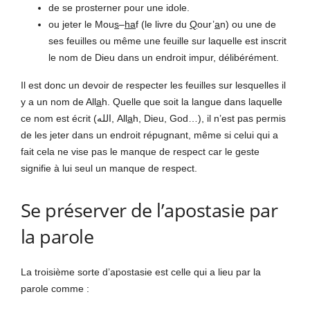
de se prosterner pour une idole.
ou jeter le Mou
s
–
ha
f (le livre du
Q
our’
a
n) ou une de
ses feuilles ou même une feuille sur laquelle est inscrit
le nom de Dieu dans un endroit impur, délibérément.
Il est donc un devoir de respecter les feuilles sur lesquelles il
y a un nom de All
a
h. Quelle que soit la langue dans laquelle
ce nom est écrit (الله, All
a
h, Dieu, God…), il n’est pas permis
de les jeter dans un endroit répugnant, même si celui qui a
fait cela ne vise pas le manque de respect car le geste
signifie à lui seul un manque de respect.
Se préserver de l’apostasie par
la parole
La troisième sorte d’apostasie est celle qui a lieu par la
parole comme :