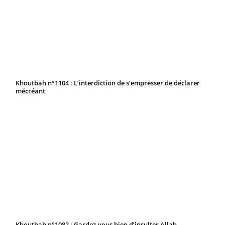
Khoutbah n°1104 : L’interdiction de s’empresser de déclarer
mécréant
Khoutbah n°1082 : Gardez-vous bien d’insulter Allah