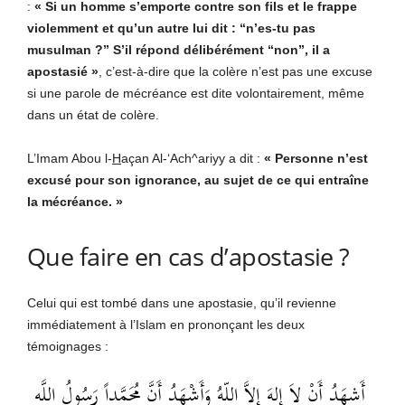
:
« Si un homme s’emporte contre son fils et le frappe
violemment et qu’un autre lui dit : “n’es-tu pas
musulman ?” S’il répond délibérément “non”, il a
apostasié »
, c’est-à-dire que la colère n’est pas une excuse
si une parole de mécréance est dite volontairement, même
dans un état de colère.
L’Imam Abou l-
H
açan Al-‘Ach^ariyy a dit :
« Personne n’est
excusé pour son ignorance, au sujet de ce qui entraîne
la mécréance. »
Que faire en cas d’apostasie ?
Celui qui est tombé dans une apostasie, qu’il revienne
immédiatement à l’Islam en prononçant les deux
témoignages :
أَشهَدُ أَنْ لاَ إِلهَ إِلاَّ اللّهُ وَأَشْهَدُ أَنَّ مُحَمَّداً رَسُولُ اللَّه