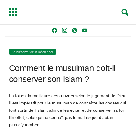
S
T
e
o
a
g
Skip
F
I
P
Y
r
g
to
a
n
i
o
c
l
content
c
s
n
u
h
e
Se préserver de la mécréance
e
t
t
T
b
a
e
u
Comment le musulman doit-il
o
g
r
b
o
r
e
e
conserver son islam ?
k
a
s
m
t
La foi est la meilleure des œuvres selon le jugement de Dieu.
Il est impératif pour le musulman de connaître les choses qui
font sortir de l’Islam, afin de les éviter et de conserver sa foi.
En effet, celui qui ne connaît pas le mal risque d’autant
plus d’y tomber.