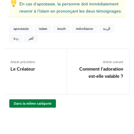
En cas d’apostasie, la personne doit immédiatement
revenir à l’Islam en prononçant les deux témoignages.
apostasie
islam
koufr
mécréance
الردة
كفر
ردة
Article précédent
Article suivant
Le Créateur
Comment l’adoration
est-elle valable ?
Dans la même catégorie