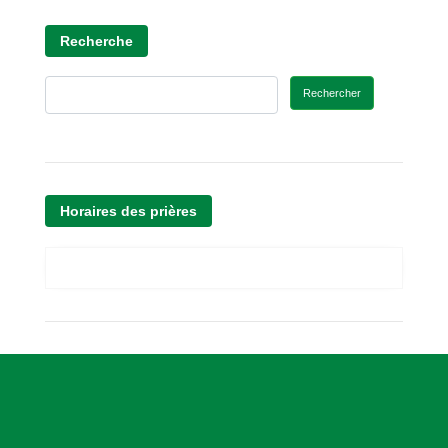
Recherche
Rechercher
Horaires des prières
A
s
s