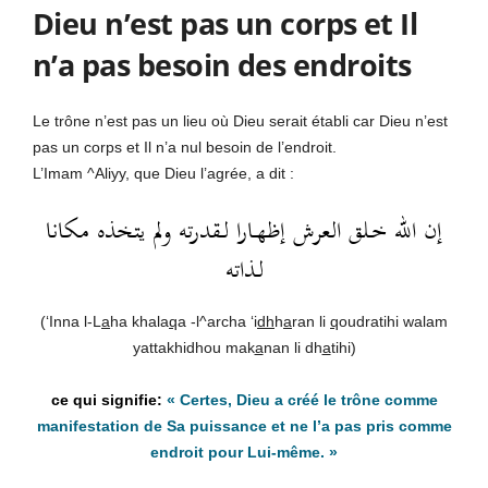
Dieu n’est pas un corps et Il
n’a pas besoin des endroits
Le trône n’est pas un lieu où Dieu serait établi car Dieu n’est
pas un corps et Il n’a nul besoin de l’endroit.
L’Imam ^Aliyy, que Dieu l’agrée, a dit :
إن الله خـلق العرش إظهـارا لـقدرته ولم يتخذه مكانا
لـذاته
(‘Inna l-L
a
ha khala
q
a -l^archa ‘i
dh
h
a
ran li
q
oudratihi walam
yattakhidhou mak
a
nan li dh
a
tihi)
« Certes, Dieu a créé le trône comme
manifestation de Sa puissance et ne l’a pas pris comme
endroit pour Lui-même. »