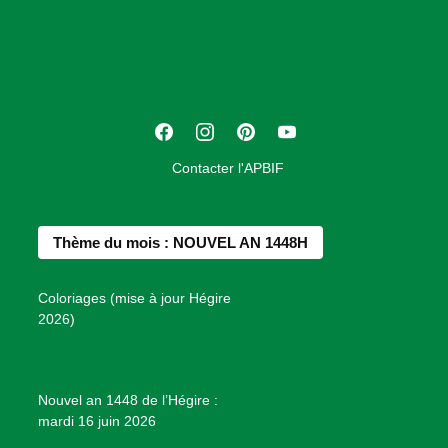
o
c
i
a
t
F
I
P
Y
i
a
n
i
o
o
Contacter l'APBIF
c
s
n
u
n
e
t
t
T
d
b
a
e
u
e
Thème du mois : NOUVEL AN 1448H
o
g
r
b
s
o
r
e
e
P
Coloriages (mise à jour Hégire
k
a
s
r
2026)
m
t
o
j
e
Nouvel an 1448 de l’Hégire :
t
mardi 16 juin 2026
s