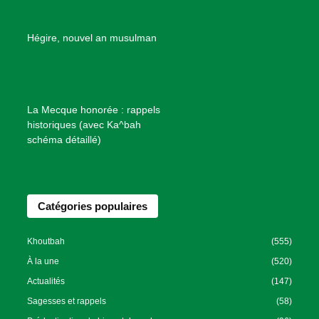
d
e
B
Hégire, nouvel an musulman
i
e
n
f
La Mecque honorée : rappels
a
historiques (avec Ka^bah
i
schéma détaillé)
s
a
n
Catégories populaires
c
e
I
Khoutbah
(555)
s
À la une
(520)
l
Actualités
(147)
a
Sagesses et rappels
(58)
m