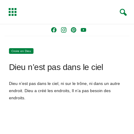
S
T
e
o
a
g
Skip
F
I
P
Y
r
g
to
a
n
i
o
c
l
content
c
s
n
u
h
e
Croire en Dieu
e
t
t
T
b
a
e
u
Dieu n’est pas dans le ciel
o
g
r
b
o
r
e
e
k
a
s
Dieu n’est pas dans le ciel, ni sur le trône, ni dans un autre
m
t
endroit. Dieu a créé les endroits, Il n’a pas besoin des
endroits.