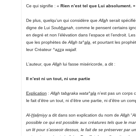
Ce qui signifie : «
Rien n’est tel que Lui absolument. »
De plus, quelqu’un qui considère que
All
a
h
serait spécifié
digne de Lui
Soub
ha
nah
, comme le pensent certains ignora
en degré et non l’élévation dans l’espace et l’endroit. Le
que les prophètes de
All
a
h
ta^
a
l
a
, et pourtant les prophè
leur Créateur
^a
zz
a wa
j
all
.
L’auteur, que
All
a
h
lui fasse miséricorde, a dit :
Il n’est ni un tout, ni une partie
Explication
:
All
a
h
tab
a
raka wata^
a
l
a
n’est pas un corps c
le fait d’être un tout, ni d’être une partie, ni d’être un co
Al-
H
al
i
miyy
a dit dans son explication du nom de
All
a
h
“
A
possible ce qui est possible aux créatures tels que le ma
un lit pour s’asseoir dessus, le fait de se préserver par 