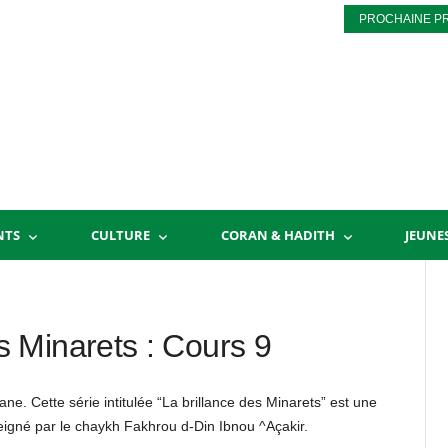
PROCHAINE P
NTS
CULTURE
CORAN & HADITH
JEUNE
 Minarets : Cours 9
. Cette série intitulée “La brillance des Minarets” est une
eigné par le chaykh Fakhrou d-Din Ibnou ^Açakir.