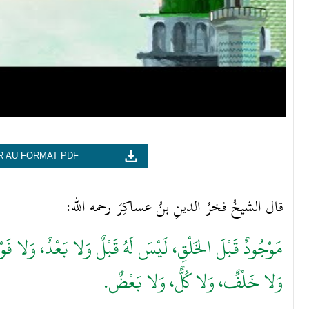
 AU FORMAT PDF
قال الشيخُ فخرُ الدينِ بنُ عساكِرَ رحمه الله:
مَوْجُودٌ قَبْلَ الخَلْقِ، لَيْسَ لَهُ قَبْلٌ وَلا بَعْدٌ، وَلا ف
وَلا خَلْفٌ، وَلا كُلٌّ، وَلا بَعْضٌ.