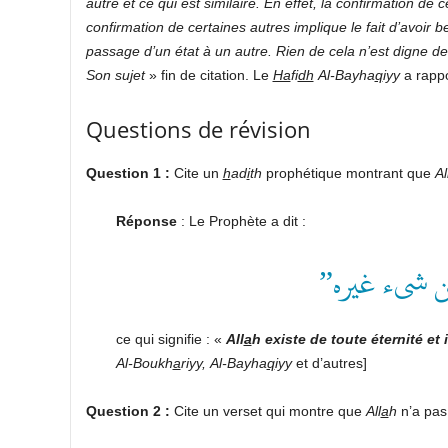
autre et ce qui est similaire. En effet, la confirmation de 
confirmation de certaines autres implique le fait d’avoir be
passage d’un état à un autre. Rien de cela n’est digne de
Son sujet
» fin de citation. Le
Ha
fi
dh
Al-Bayha
q
iyy
a rappo
Questions de révision
Question 1 :
Cite un
h
ad
i
th
prophétique montrant que
Al
Réponse
: Le Prophète a dit :
“ن شىء غيره
ce qui signifie : «
All
a
h existe de toute éternité et 
Al-Boukh
a
riyy,
Al-Bayha
q
iyy
et d’autres]
Question 2 :
Cite un verset qui montre que
All
a
h
n’a pas