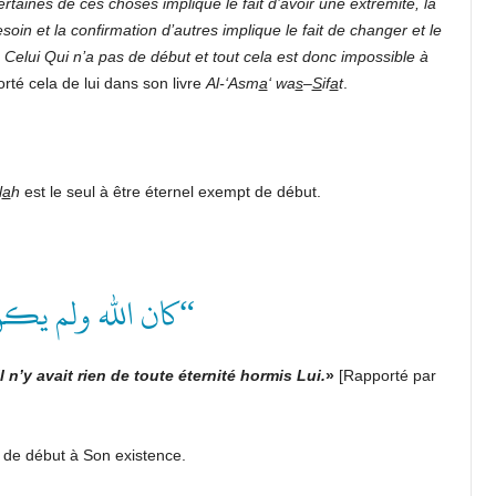
certaines de ces choses implique le fait d’avoir une extrémité, la
soin et la confirmation d’autres implique le fait de changer et le
 Celui Qui n’a pas de début et tout cela est donc impossible à
rté cela de lui dans son livre
Al-‘Asm
a
‘ wa
s
–
S
if
a
t
.
l
a
h
est le seul à être éternel exempt de début.
كان الله ولم يك”
il n’y avait rien de toute éternité hormis Lui.
»
[Rapporté par
 de début à Son existence.