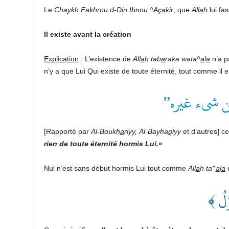
Le
Chaykh Fakhrou d-D
i
n Ibnou ^Aç
a
kir
, que
All
a
h
lui fas
Il existe avant la création
Explication
: L’existence de
All
a
h
tab
a
raka wata^
a
l
a
n’a pa
n’y a que Lui Qui existe de toute éternité, tout comme il
“ن شىء غيره
[Rapporté par
Al-Boukh
a
riyy,
Al-Bayha
q
iyy
et d’autres] ce
rien de toute éternité hormis Lui.
»
Nul n’est sans début hormis Lui tout comme
All
a
h
ta^
a
l
a
d
﴿ َّلُ