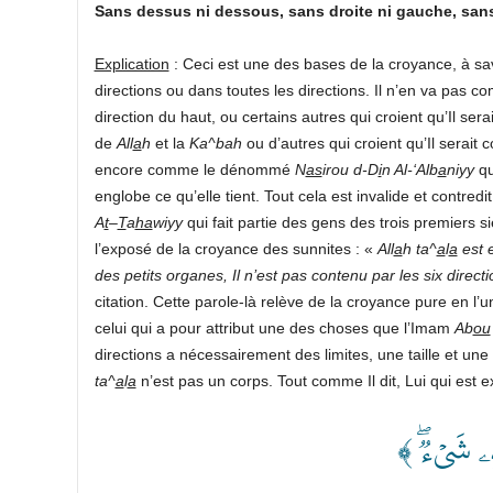
Sans dessus ni dessous, sans droite ni gauche, sans
Explication
: Ceci est une des bases de la croyance, à s
directions ou dans toutes les directions. Il n’en va pas c
direction du haut, ou certains autres qui croient qu’Il serai
de
All
a
h
et la
Ka^bah
ou d’autres qui croient qu’Il serait 
encore comme le dénommé
N
as
irou d-D
i
n Al-‘Alb
a
niyy
qu
englobe ce qu’elle tient. Tout cela est invalide et contredi
A
t
–
T
a
ha
wiyy
qui fait partie des gens des trois premiers s
l’exposé de la croyance des sunnites : «
All
a
h ta^
a
l
a
est 
des petits organes, Il n’est pas contenu par les six dire
citation. Cette parole-là relève de la croyance pure en l’u
celui qui a pour attribut une des choses que l’Imam
Ab
ou
directions a nécessairement des limites, une taille et une 
ta^
a
l
a
n’est pas un corps. Tout comme Il dit, Lui qui est e
﴿ ۦ شَيۡءٞۖ