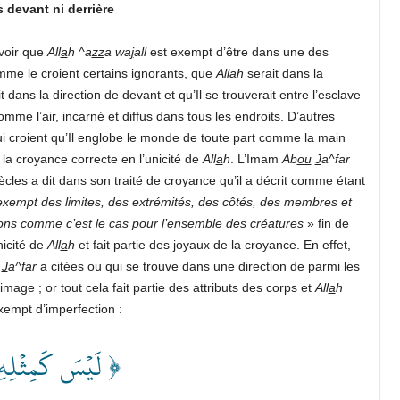
 devant ni derrière
avoir que
All
a
h
^a
zz
a wa
j
all
est exempt d’être dans une des
omme le croient certains ignorants, que
All
a
h
serait dans la
t dans la direction de devant et qu’Il se trouverait entre l’esclave
comme l’air, incarné et diffus dans tous les endroits. D’autres
i croient qu’Il englobe le monde de toute part comme la main
t la croyance correcte en l’unicité de
All
a
h
. L’Imam
Ab
ou
J
a^far
iècles a dit dans son traité de croyance qu’il a décrit comme étant
exempt des limites, des extrémités, des côtés, des membres et
ctions comme c’est le cas pour l’ensemble des créatures
» fin de
nicité de
All
a
h
et fait partie des joyaux de la croyance. En effet,
J
a^far
a citées ou qui se trouve dans une direction de parmi les
image ; or tout cela fait partie des attributs des corps et
All
a
h
xempt d’imperfection :
لَيۡسَ كَمِثۡلِهِ ﴾