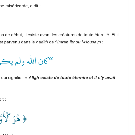
se miséricorde, a dit :
s de début, Il existe avant les créatures de toute éternité. Et il
 est parvenu dans le
h
ad
i
th
de
^Imr
a
n Ibnou l-
H
ou
s
ayn
:
كان الله ولم يك”
 qui signifie : «
All
a
h existe de toute éternité et il n’y avait
it :
هُوَ ٱلۡأَو ﴾