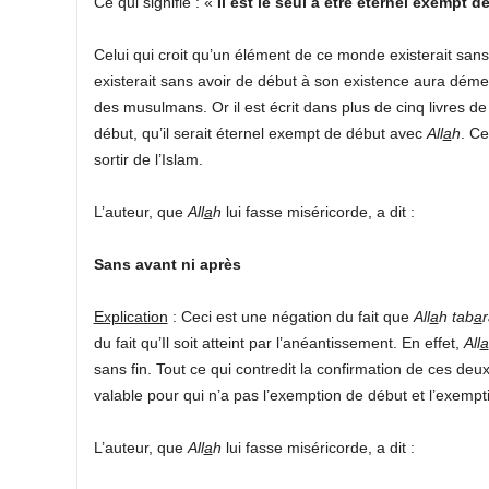
Ce qui signifie : «
Il est le seul à être éternel exempt d
Celui qui croit qu’un élément de ce monde existerait san
existerait sans avoir de début à son existence aura déme
des musulmans. Or il est écrit dans plus de cinq livres d
début, qu’il serait éternel exempt de début avec
All
a
h
. Ce
sortir de l’Islam.
L’auteur, que
All
a
h
lui fasse miséricorde, a dit :
Sans avant ni après
Explication
: Ceci est une négation du fait que
All
a
h
tab
a
du fait qu’Il soit atteint par l’anéantissement. En effet,
All
a
sans fin. Tout ce qui contredit la confirmation de ces deux
valable pour qui n’a pas l’exemption de début et l’exempti
L’auteur, que
All
a
h
lui fasse miséricorde, a dit :