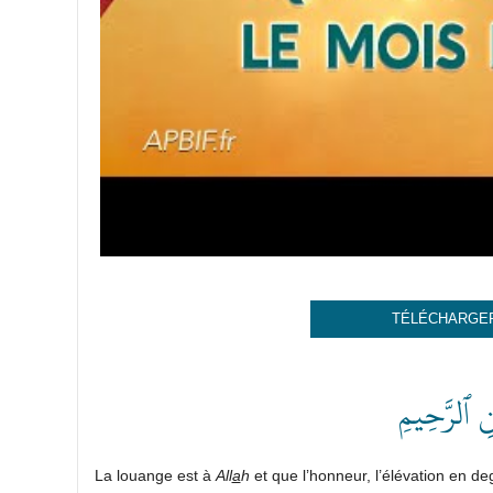
TÉLÉCHARGER
ٰنِ ٱلرَّحِيمِ
La louange est à
All
a
h
et que l’honneur, l’élévation en de