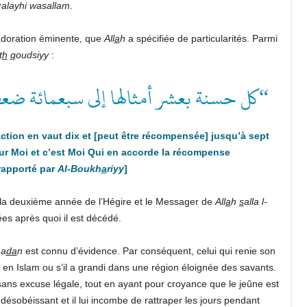
^alayhi wasallam
.
adoration éminente, que
All
a
h
a spécifiée de particularités. Parmi
t
h
q
oudsiyy
:
كل حسنة بعشر أمثالها إلى سبعمائة ضعف ”
ction en vaut dix et
[peut être récompensée]
jusqu’à sept
our Moi et c’est Moi Qui en
accorde la récompense
rapporté par
Al-Boukh
a
riyy
]
 la deuxième année de l’Hégire et le Messager de
All
a
h
s
alla l-
es après quoi il est décédé.
a
da
n
est connu d’évidence. Par conséquent, celui qui renie son
 en Islam ou s’il a grandi dans une région éloignée des savants.
sans excuse légale, tout en ayant pour croyance que le jeûne est
t désobéissant et il lui incombe de rattraper les jours pendant