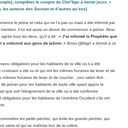
emple]
, complétez
le
compte de
Cha^b
a
n
à trente jours.
»
m,
les auteurs des
Sounan
et d’autres qu’eux]
mence le jeûne et celui qui ne l’a pas vu mais a été informé par
n menteur, il lui est aussi un devoir de commencer à jeûner. Ainsi,
 agrée tous les deux, qu’il a dit :
« J’ai informé le Prophète que
 et a ordonné aux gens de jeûner. »
Ibnou
H
ibb
a
n
a donné à ce
venu obligatoire pour les habitants de la ville où il a été
le croissant a été vu et qui ont les mêmes horaires de lever et de
les mêmes horaires de lever et de coucher ; ceci selon
Ach-
ir de jeûner pour les habitants de toute ville ayant appris la
el que soit l’éloignement de la ville où a été confirmée
nt obligatoire pour les habitants de l’extrême Occident s’ils ont
nt.
ommettre les petits péchés, qui évite les grands péchés, qui
t saine et qui se maîtrise lors de la colère.