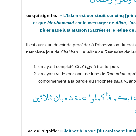
«
L’Islam est construit sur cinq
[prin
et que
Mou
h
ammad
est le messager de
All
a
h
,
l’a
pèlerinage à la Maison
[Sacrée]
et le jeûne
de
Il est aussi un devoir de procéder à l’observation du cro
neuvième jour de
Cha^b
a
n
. Le jeûne de
Rama
da
n
devien
en ayant complété
Cha^b
a
n
à trente jours ;
en ayant vu le croissant de lune de
Rama
da
n
, apr
conformément à la parole du Prophète
s
alla l-L
a
ho
“عليكم فأكملوا عدة شعبان ثلاثين
«
Jeûnez à la vue
[du croissant luna