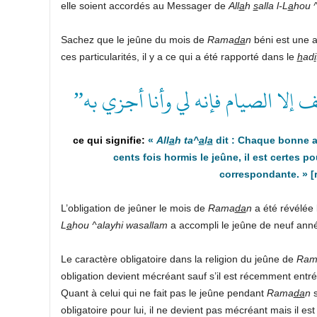
elle soient accordés au Messager de
All
a
h
s
alla l-L
a
hou 
Sachez que le jeûne du mois de
Rama
da
n
béni est une 
ces particularités, il y a ce qui a été rapporté dans le
h
ad
i
“إلا الصيام فإنه لي وأنا أجزي به
«
All
a
h ta^
a
l
a
dit : Chaque bonne a
cents fois hormis le jeûne, il est certes p
correspondante.
» [
L’obligation de jeûner le mois de
Rama
da
n
a été révélée
L
a
hou ^alayhi wasallam
a accompli le jeûne de neuf anné
Le caractère obligatoire dans la religion du jeûne de
Ram
obligation devient mécréant sauf s’il est récemment entré
Quant à celui qui ne fait pas le jeûne pendant
Rama
da
n
obligatoire pour lui, il ne devient pas mécréant mais il es