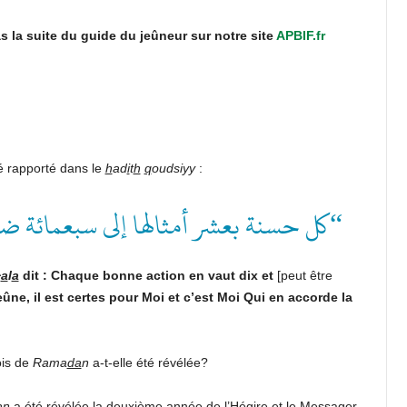
s la suite du guide du jeûneur sur notre site
APBIF.fr
été rapporté dans le
h
ad
i
t
h
q
oudsiyy
:
كل حسنة بعشر أمثالها إلى سبعمائة ضع”
^
a
l
a
dit : Chaque bonne action en vaut dix et
[peut être
eûne, il est certes pour Moi et c’est Moi Qui en accorde la
ois de
Rama
da
n
a-t-elle été révélée?
a
n
a été révélée la deuxième année de l’Hégire et le Messager