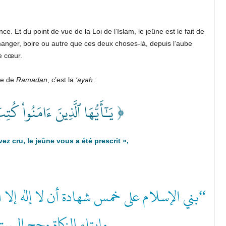
ce. Et du point de vue de la Loi de l’Islam, le jeûne est le fait de
manger, boire ou autre que ces deux choses-là, depuis l’aube
e cœur.
ne de
Rama
da
n
, c’est la
‘
a
yah
:
يَـٰٓأَيُّهَا ٱلَّذِينَ ءَامَنُواْ ك ﴾
vez cru,
le jeûne vous a été prescrit
»,
بني الإسلام على خمس شهادة أن لا إله إلا ال
وإيتاء الزكاة وحج ا”