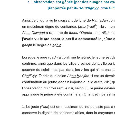
si
l’observation
est
gênée
[par des nuages par ex
[rapportée par
Al-Boukh
a
riyy
,
Mousli
Ainsi, celui qui a vu le croissant de lune de
Rama
da
n
com
1
un musulman digne de confiance, juste (
^adl
), libre, no
Ab
ou
D
a
w
ou
d
a rapporté de
Ibnou ^Oumar
, que
All
a
h
les
j’avais vu le croissant, alors il a commencé le jeûne
h
ad
i
th
le degré de
s
a
hih
.
Lorsque le juge (
qadi
) a confirmé le jeûne, le jeûne est de
confirmé, ainsi que dans les villes proches de la ville où 
coucher du soleil mais pas dans les villes qui n’ont pas 
Ch
a
fi^iyy
. Tandis que selon
Ab
ou
H
an
i
fah
, il est un devo
confirmation du jeûne dans n’importe quelle autre ville, qu
l’observation du croissant. Ainsi, selon lui, le jeûne devie
appris que le jeûne a été confirmé en Orient et inverseme
1. Le juste
(^adl
) est un musulman qui ne persiste pas à c
conserve la dignité de ses semblables, dont la croyance es