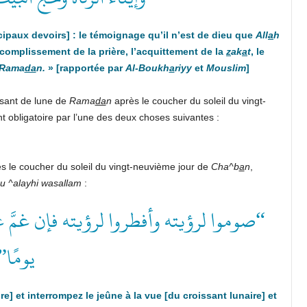
cipaux devoirs]
: le témoignage qu’il n’est de dieu que
All
a
h
ccomplissement de la prière, l’acquittement de la
z
ak
a
t
, le
Rama
da
n.
» [rapportée par
Al-Boukh
a
riyy
et
Mouslim
]
issant de lune de
Rama
da
n
après le coucher du soleil du vingt-
t obligatoire par l’une des deux choses suivantes :
ès le coucher du soleil du vingt-neuvième jour de
Cha^b
a
n
,
u ^alayhi wasallam
:
صوموا لرؤيته وأفطروا لرؤيته فإن غمَّ 
يومًا”
ire]
et
interrompez
le jeûne
à la vue
[du croissant lunaire]
et