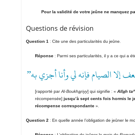
Pour la validité de votre jeûne ne manquez pa
Questions de révision
Question 1
: Cite une des particularités du jeûne.
Réponse
: Parmi ses particularités, il y a ce qui a 
“ف إلا الصيام فإنه لي وأنا أجزي به
[rapporté par
Al-Boukh
a
riyy
] qui signifie : «
All
a
h ta
récompensée]
jusqu’à sept cents fois hormis le j
récompense correspondante
».
Question 2
: En quelle année l’obligation de jeûner le m
Réponse
: L’obligation de jeûner le mois de
Rama
d