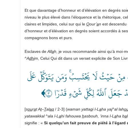
Et que davantage d’honneur et d’élévation en degrés soi
niveau le plus élevé dans l’éloquence et la rhétorique, ce
claires et limpides, celui sur qui le
Q
our’
a
n
est descendu e
d’honneur et d’élévation en degrés soient accordés à se
compagnons bons et purs.
Esclaves de
All
a
h
, je vous recommande ainsi qu’à moi-mê
^A
dhi
m
, Celui Qui dit dans un verset explicite de Son Livr
َ يَجۡعَل لَّهُۥ مَخۡرَجٗا ٢ وَيَرۡزُقۡهُ مِنۡ حَيۡثُ لَا يَحۡتَسِبُۚ وَمَن يَتَوَكَّلۡ عَلَى
﴾
قَدۡ جَعَلَ ٱللَّهُ لِكُلِّ شَيۡءٖ قَدۡرٗا ٣
[
s
ou
r
a
t A
t
–
T
al
aq
/ 2-3] (
waman yatta
q
i l-L
a
ha yaj^al lah
o
yatawakkal ^ala l-L
a
hi fahouwa
h
asbouh, ‘inna l-L
a
ha b
a
signifie : «
Si quelqu’un fait preuve de piété à l’égard