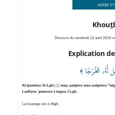
ARABE ET
Khou
t
Discours du vendredi 12 avril 2019 
Explication de
﴿ َل لَّهُۥ مَخۡرَجٗا
Al-
h
amdou lil-L
a
hi
[1]
wa
s
–
s
al
a
tou was-sal
a
mou ^al
a
Ladh
i
na ‘
a
manou t-ta
q
ou l-L
a
h.
La louange est à
All
a
h
,