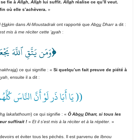
 se fie à
All
a
h
,
All
a
h
lui suffit.
All
a
h
réalise ce qu’Il veut.
in où elle s’achèvera.
»
-
Ha
kim
dans
Al-Moustadrak
ont rapporté que
Ab
ou
Dharr
a dit :
st mis à me réciter cette ‘
a
yah
:
وَمَن يَتَّقِ ٱللَّهَ يَجۡع
﴿
akhraj
a
) ce qui signifie : «
Si quelqu’un fait preuve de piété à
a
yah
, ensuite il a dit :
يَا أَبَا ذَر لَوْ أَنَّ النَّاسَ كُلَّه ))
h
a
lakafathoum
) ce qui signifie : «
Ô Ab
ou
Dharr, si tous les
eur suffirait !
»
Et il s’est mis à la réciter et à la répéter
.
»
s devoirs et éviter tous les péchés. Il est parvenu de
Ibnou