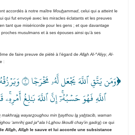
ent accordés à notre maître
Mou
h
ammad
, celui qui a atteint le
lui qui fut envoyé avec les miracles éclatants et les preuves
n tant que miséricorde pour les gens ; et que davantage
s proches musulmans et à ses épouses ainsi qu’à ses
me de faire preuve de piété à l’égard de
All
a
h
Al-^Aliyy
,
Al-
e :
وَمَن يَتَّقِ ٱللَّه
﴿
ٱللَّهِ فَهُوَ حَسۡبُهُۥٓۚ إِنَّ ٱللَّهَ بَٰلِغُ أَمۡرِهِۦۚ 
u
makhra
ja
wayar
z
ou
q
hou min
h
aythou l
a
ya
h
tacib, waman
lighou ‘amrih
i
q
ad
j
a^ala l-L
a
hou likoulli chay’in
q
adr
a
) ce qui
 de
All
a
h
,
All
a
h
le sauve et lui accorde une subsistance