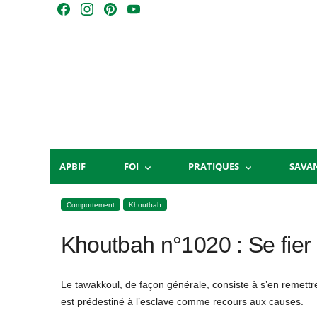
Skip
F
I
P
Y
to
a
n
i
o
content
c
s
n
u
e
t
t
T
b
a
e
u
o
g
r
b
o
r
e
e
k
a
s
m
t
APBIF
FOI
PRATIQUES
SAVA
Comportement
Khoutbah
Khoutbah n°1020 : Se fier
Le tawakkoul, de façon générale, consiste à s’en remettre 
est prédestiné à l’esclave comme recours aux causes.