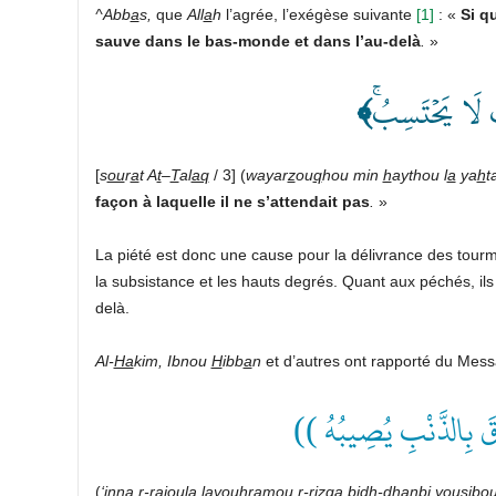
^Abb
a
s,
que
All
a
h
l’agrée, l’exégèse suivante
[1]
: «
Si q
sauve dans le bas-monde et dans l’au-delà
.
»
﴾
 لَا يَحۡتَسِبُۚ
[
s
ou
r
a
t A
t
–
T
al
aq
/ 3] (
wayar
z
ou
q
hou min
h
aythou l
a
ya
h
t
façon à laquelle il ne s’attendait pas
.
»
La piété est donc une cause pour la délivrance des tour
la subsistance et les hauts degrés. Quant aux péchés, il
delà.
Al-
Ha
kim, Ibnou
H
ibb
a
n
et d’autres ont rapporté du Mes
(( قَ بِالذَّنْبِ يُصِيبُهُ
(
‘inna r-ra
j
oula layou
h
ramou r-ri
zq
a bidh-dhanbi you
si
bo