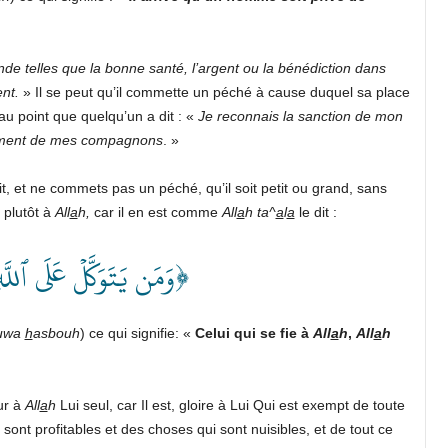
de telles que la bonne santé, l’argent ou la bénédiction dans
ent.
» Il se peut qu’il commette un péché à cause duquel sa place
au point que quelqu’un a dit : «
Je reconnais la sanction de mon
nement de mes compagnons
. »
t, et ne commets pas un péché, qu’il soit petit ou grand, sans
i plutôt à
All
a
h,
car il en est comme
All
a
h
ta^
a
l
a
le dit :
وَمَن يَتَوَكَّلۡ عَلَى ٱللَّ﴾
ouwa
h
asbouh
) ce qui signifie: «
Celui qui se fie à
All
a
h
,
All
a
h
ur à
All
a
h
Lui seul, car Il est, gloire à Lui Qui est exempt de toute
sont profitables et des choses qui sont nuisibles, et de tout ce