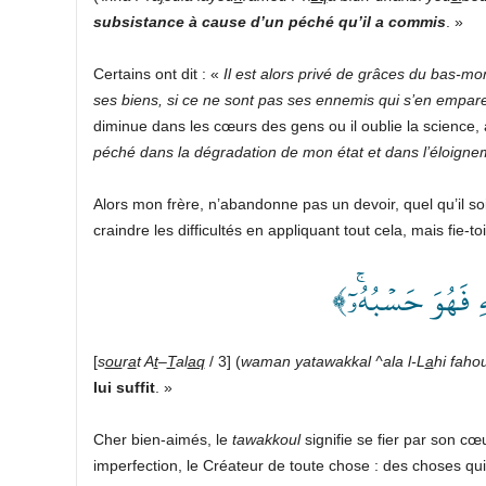
subsistance à cause d’un péché qu’il a commis
.
»
Certains ont dit :
«
Il est alors privé de grâces du bas-mon
ses biens, si ce ne sont pas ses ennemis qui s’en empar
diminue dans les cœurs des gens ou il oublie la science, 
péché dans la dégradation de mon état et dans l’éloig
Alors mon frère, n’abandonne pas un devoir, quel qu’il soi
craindre les difficultés en appliquant tout cela, mais fie-to
﴿هِ فَهُوَ حَسۡبُهُۥٓۚ
[
s
ou
r
a
t A
t
–
T
al
aq
/ 3] (
waman yatawakkal ^ala l-L
a
hi fah
lui suffit
.
»
Cher bien-aimés, le
tawakkoul
signifie se fier par son cœ
imperfection, le Créateur de toute chose : des choses qui 