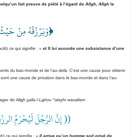
uelqu’un fait preuve de piété à l’égard de
All
a
h
,
All
a
h
le
وَيَرۡزُقۡهُ مِنۡ حَيۡثُ
﴿
acib
) ce qui signifie : «
et Il lui accorde une subsistance d’une
ments du bas-monde et de l’au-delà. C’est une cause pour obtenir
s sont une cause de privation dans le bas-monde et dans l’au-
sager de
All
a
h
s
alla l-L
a
hou
^alayhi wasallam
:
إِنَّ الرَّجُلَ لَيُحْرَمُ الرزْ ))
uh
) ce qui signifie : «
Il arrive qu’un homme soit privé de