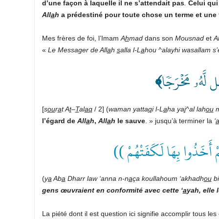
d’une façon à laquelle il ne s’attendait pas
.
Celui qui
All
a
h
a prédestiné pour toute chose un terme et une f
Mes frères de foi, l’Imam
A
h
mad
dans son
Mousnad
et
Al
«
Le Messager de All
a
h
s
alla l-L
a
hou
^alayhi wasallam s’e
﴾
َل لَّهُۥ مَخۡرَجٗا
[
s
ou
r
a
t A
t
–
T
al
aq
/ 2] (
waman yatta
q
i l-L
a
ha ya
j
^al lah
ou
m
l’égard de
All
a
h
,
All
a
h
le sauve
. » jusqu’à terminer la
‘
(( ُمْ أَخَذُوا بِهَا لَكَفَتْهُمْ
(
y
a
Ab
a
Dharr law ‘anna n-n
a
ça koullahoum ‘akhadh
ou
bi
gens œuvraient en conformité avec cette ‘
a
yah, elle l
La piété dont il est question ici signifie accomplir tous le