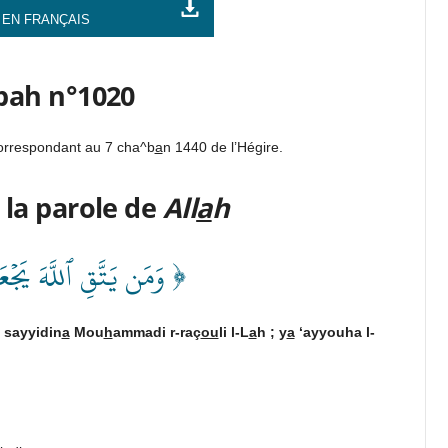
 EN FRANÇAIS
bah n°1020
correspondant au 7 cha^b
a
n 1440 de l’Hégire.
 la parole de
All
a
h
وَمَن يَتَّقِ ٱللَّهَ يَجۡع ﴾
sayyidin
a
Mou
h
ammadi r-raç
ou
li l-L
a
h ; y
a
‘ayyouha l-