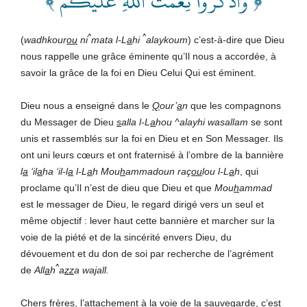
﴿ وَٱذۡكُرُواْ نِعۡمَتَ ٱللَّهِ عَلَيۡكُمۡ ﴾
^
^
(
wadhkour
ou
ni
mata l-L
a
hi
alaykoum
) c’est-à-dire que Dieu
nous rappelle une grâce éminente qu’Il nous a accordée, à
savoir la grâce de la foi en Dieu Celui Qui est éminent.
Dieu nous a enseigné dans le
Q
our’
a
n
que les compagnons
du Messager de Dieu
s
alla l-L
a
hou ^alayhi wasallam
se sont
unis et rassemblés sur la foi en Dieu et en Son Messager. Ils
ont uni leurs cœurs et ont fraternisé à l’ombre de la bannière
l
a
‘il
a
ha ‘il-l
a
l-L
a
h Mou
h
ammadoun raç
ou
lou l-L
a
h
, qui
proclame qu’Il n’est de dieu que Dieu et que
Mou
h
ammad
est le messager de Dieu, le regard dirigé vers un seul et
même objectif : lever haut cette bannière et marcher sur la
voie de la piété et de la sincérité envers Dieu, du
dévouement et du don de soi par recherche de l’agrément
^
de
All
a
h
a
zz
a wa
j
all
.
Chers frères, l’attachement à la voie de la sauvegarde, c’est