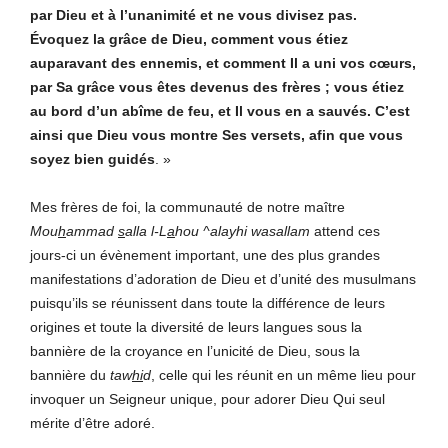
par Dieu et à l’unanimité et ne vous divisez pas.
Évoquez la grâce de Dieu, comment vous étiez
auparavant des ennemis, et comment Il a uni vos cœurs,
par Sa grâce vous êtes devenus des frères ; vous étiez
au bord d’un abîme de feu, et Il vous en a sauvés. C’est
ainsi que Dieu vous montre Ses versets, afin que vous
soyez bien guidés
. »
Mes frères de foi, la communauté de notre maître
Mou
h
ammad
s
alla l-L
a
hou ^alayhi wasallam
attend ces
jours-ci un évènement important, une des plus grandes
manifestations d’adoration de Dieu et d’unité des musulmans
puisqu’ils se réunissent dans toute la différence de leurs
origines et toute la diversité de leurs langues sous la
bannière de la croyance en l’unicité de Dieu, sous la
bannière du
taw
hi
d
, celle qui les réunit en un même lieu pour
invoquer un Seigneur unique, pour adorer Dieu Qui seul
mérite d’être adoré.