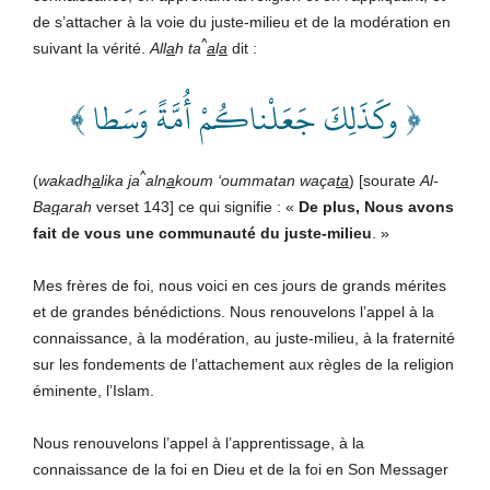
de s’attacher à la voie du juste-milieu et de la modération en
^
suivant la vérité.
All
a
h ta
a
l
a
dit
:
﴿ وكَذَلِكَ جَعَلْناكُمْ أُمَّةً وَسَطا ﴾
^
(
wakadh
a
lika
j
a
aln
a
koum ‘oummatan waça
ta
) [sourate
Al-
Ba
q
arah
verset 143] ce qui signifie : «
De plus, Nous avons
fait de vous une communauté du juste-milieu
. »
Mes frères de foi, nous voici en ces jours de grands mérites
et de grandes bénédictions. Nous renouvelons l’appel à la
connaissance, à la modération, au juste-milieu, à la fraternité
sur les fondements de l’attachement aux règles de la religion
éminente, l’Islam.
Nous renouvelons l’appel à l’apprentissage, à la
connaissance de la foi en Dieu et de la foi en Son Messager