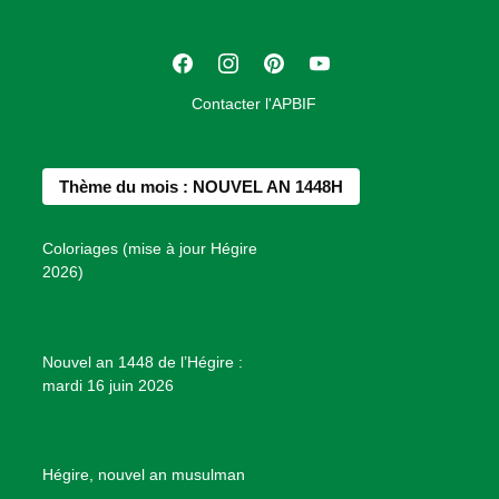
a
t
F
I
P
Y
i
a
n
i
o
o
Contacter l'APBIF
c
s
n
u
n
e
t
t
T
d
b
a
e
u
e
Thème du mois : NOUVEL AN 1448H
o
g
r
b
s
o
r
e
e
P
Coloriages (mise à jour Hégire
k
a
s
r
2026)
m
t
o
j
e
Nouvel an 1448 de l’Hégire :
t
mardi 16 juin 2026
s
d
e
B
Hégire, nouvel an musulman
i