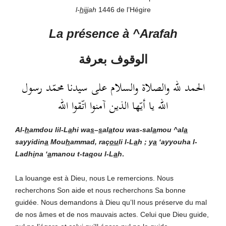
l-
h
i
jj
ah
1446 de l’Hégire
La présence à ^Arafah
الوقوف بعرفة
الحمد لله والصلاة والسلام على سيدنا محمّد رسول
الله يا أيّها الذين آمنوا اتّقوا الله
Al-
h
amdou lil-L
a
hi
wa
s
–
s
al
a
tou was-sal
a
mou ^al
a
sayyidin
a
Mou
h
ammad, raç
ou
li l-L
a
h ; y
a
‘ayyouha l-
Ladh
i
na ‘
a
manou t-ta
q
ou l-L
a
h
.
La louange est à Dieu, nous Le remercions. Nous
recherchons Son aide et nous recherchons Sa bonne
guidée. Nous demandons à Dieu qu’Il nous préserve du mal
de nos âmes et de nos mauvais actes. Celui que Dieu guide,