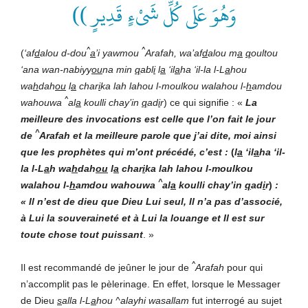
وَهُوَ عَلَى كُلِّ شَىْءٍ قَدِيرٍ ))
^
^
(
‘af
d
alou d-dou
a
’i yawmou
Arafah, wa’af
d
alou m
a
q
oultou
‘ana wan-nabiyy
ou
na min
q
abl
i
l
a
‘il
a
ha ‘il-la l-L
a
hou
wa
h
dah
ou
l
a
char
i
ka lah lahou l-moulkou walahou l-
h
amdou
^
wahouwa
al
a
koulli chay’in
q
ad
i
r
) ce qui signifie : «
La
meilleure des invocations est celle que l’on fait le jour
^
de
Arafah et la meilleure parole que j’ai dite, moi ainsi
que les prophètes qui m’ont précédé, c’est :
(
l
a
‘il
a
ha ‘il-
la l-L
a
h wa
h
dah
ou
l
a
char
i
ka lah lahou l-moulkou
^
walahou l-
h
amdou wahouwa
al
a
koulli chay’in
q
ad
i
r
)
:
« Il n’est de dieu que Dieu Lui seul, Il n’a pas d’associé,
à Lui la souveraineté et à Lui la louange et Il est sur
toute chose tout puissant
. »
^
Il est recommandé de jeûner le jour de
Arafah
pour qui
n’accomplit pas le pèlerinage. En effet, lorsque le Messager
de Dieu
s
alla l-L
a
hou ^alayhi wasallam
fut interrogé au sujet