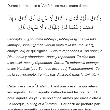
^
Durant la présence à
Arafah
, les musulmans diront :
(لَبَّيْكَ اللَّهُمَّ لَبَّيْكَ ، لَبَّيْكَ لَا شَرِيكَ لَكَ لَبَّيْكَ ، إِنَّ
الحَمْدَ وَالنِّعْمَةَ لَكَ وَالمُلْكَ ، لَا شَرِيكَ لَكَ)
(
labbayka l-L
a
houmma labbayk ; labbayka l
a
char
i
ka laka
^
labbayk ; ‘inna l-
h
amda wan-ni
mata laka wal-moulk ; l
a
char
i
ka lak
) ce qui signifie : «
Nous répondons à Ton appel, ô
Dieu, nous y répondons. Nous y répondons, Tu n’as pas
d’associé, nous y répondons. Certes Tu mérites la louange,
et les bienfaits
[que Tu nous accordes]
T’appartiennent ; Tu
as la souveraineté, Tu n’as pas d’associé dans la divinité.
»
^
Cette présence à
Arafah
… C’est une présence qui retient
les regards… Pour laquelle s’attendrissent les cœurs… Et
pour laquelle les yeux se noient de larmes par envie d’être à
^
La Mecque, à
Min
a
et à
Arafah
… Par désir de prendre part
aux rituels magnifiques que l’on accomplit en ces lieux.