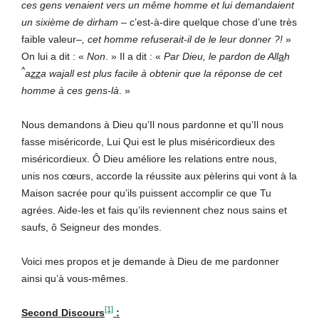
ces gens venaient vers un même homme et lui demandaient
un sixième de dirham –
c’est-à-dire quelque chose d’une très
faible valeur–
, cet homme refuserait-il de le leur donner ?!
»
On lui a dit : «
Non
. » Il a dit : «
Par
Dieu, le pardon de All
a
h
^
a
zz
a wa
j
all est plus facile à obtenir que la réponse de cet
homme à ces gens-là
. »
Nous demandons à Dieu qu’Il nous pardonne et qu’Il nous
fasse miséricorde, Lui Qui est le plus miséricordieux des
miséricordieux. Ô Dieu améliore les relations entre nous,
unis nos cœurs, accorde la réussite aux pèlerins qui vont à la
Maison sacrée pour qu’ils puissent accomplir ce que Tu
agrées. Aide-les et fais qu’ils reviennent chez nous sains et
saufs, ô Seigneur des mondes.
Voici mes propos et je demande à Dieu de me pardonner
ainsi qu’à vous-mêmes.
[1]
Second Discours
: