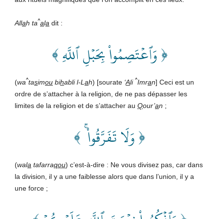
^
All
a
h ta
a
l
a
dit
:
﴿ وَٱعۡتَصِمُواْ بِحَبۡلِ ٱللَّهِ ﴾
^
^
(
wa
ta
s
im
ou
bi
h
abli l-L
a
h
) [sourate
‘
A
li
Imr
a
n
] Ceci est un
ordre de s’attacher à la religion, de ne pas dépasser les
limites de la religion et de s’attacher au
Q
our’
a
n
;
﴿ وَلَا تَفَرَّقُواْ ۚ ﴾
(
wal
a
tafarra
qou
) c’est-à-dire : Ne vous divisez pas, car dans
la division, il y a une faiblesse alors que dans l’union, il y a
une force ;