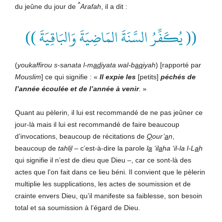
^
du jeûne du jour de
Arafah
, il a dit :
(( يُكَفِّرُ السَّنَةَ المَاضِيَةَ وَالبَاقِيَةَ ))
(
youkaffirou s-sanata l-m
ad
iyata wal-b
aq
iyah
) [rapporté par
Mouslim
] ce qui signifie : «
Il expie les
[petits]
péchés de
l’année écoulée et de l’année à venir
. »
Quant au pèlerin, il lui est recommandé de ne pas jeûner ce
jour-là mais il lui est recommandé de faire beaucoup
d’invocations, beaucoup de récitations de
Q
our’
a
n
,
beaucoup de
tahl
i
l
– c’est-à-dire la parole
l
a
‘il
a
ha ‘il-la l-L
a
h
qui signifie il n’est de dieu que Dieu –, car ce sont-là des
actes que l’on fait dans ce lieu béni. Il convient que le pèlerin
multiplie les supplications, les actes de soumission et de
crainte envers Dieu, qu’il manifeste sa faiblesse, son besoin
total et sa soumission à l’égard de Dieu.