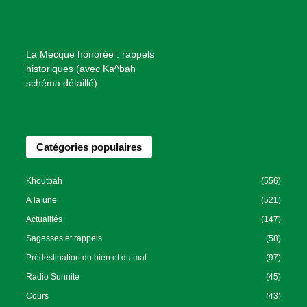
e
n
f
La Mecque honorée : rappels
a
historiques (avec Ka^bah
i
schéma détaillé)
s
a
n
Catégories populaires
c
e
I
Khoutbah
(556)
s
À la une
(521)
l
Actualités
(147)
a
Sagesses et rappels
(58)
m
Prédestination du bien et du mal
(97)
i
Radio Sunnite
(45)
q
u
Cours
(43)