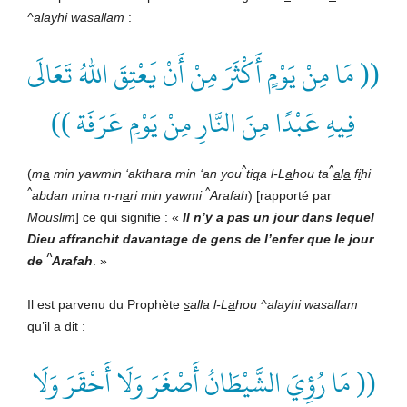
^alayhi wasallam
:
(( مَا مِنْ يَوْمٍ أَكْثَرَ مِنْ أَنْ يَعْتِقَ اللهُ تَعَالَى
فِيهِ عَبْدًا مِنَ النَّارِ مِنْ يَوْمِ عَرَفَة ))
^
^
(
m
a
min yawmin ‘akthara min ‘an you
ti
q
a l-L
a
hou ta
a
l
a
f
i
hi
^
^
abdan mina n-n
a
ri min yawmi
Arafah
) [rapporté par
Mouslim
] ce qui signifie : «
Il n’y a pas un jour dans lequel
Dieu affranchit davantage de gens de l’enfer que le jour
^
de
Arafah
. »
Il est parvenu du Prophète
s
alla l-L
a
hou ^alayhi wasallam
qu’il a dit :
(( مَا رُؤِيَ الشَّيْطَانُ أَصْغَرَ وَلَا أَحْقَرَ وَلَا