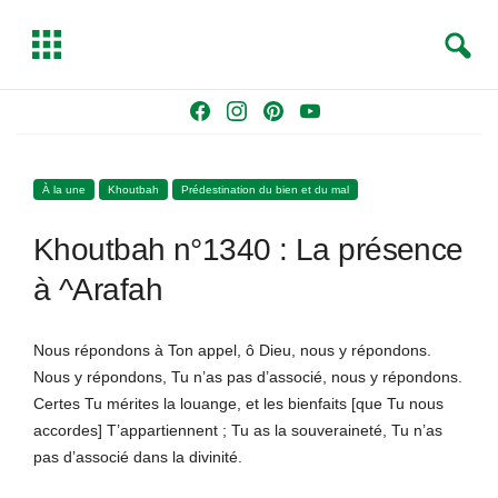
S
T
e
o
a
g
Skip
F
I
P
Y
r
g
to
a
n
i
o
c
l
content
c
s
n
u
h
e
À la une
Khoutbah
Prédestination du bien et du mal
e
t
t
T
b
a
e
u
Khoutbah n°1340 : La présence
o
g
r
b
o
r
e
e
à ^Arafah
k
a
s
m
t
Nous répondons à Ton appel, ô Dieu, nous y répondons.
Nous y répondons, Tu n’as pas d’associé, nous y répondons.
Certes Tu mérites la louange, et les bienfaits [que Tu nous
accordes] T’appartiennent ; Tu as la souveraineté, Tu n’as
pas d’associé dans la divinité.