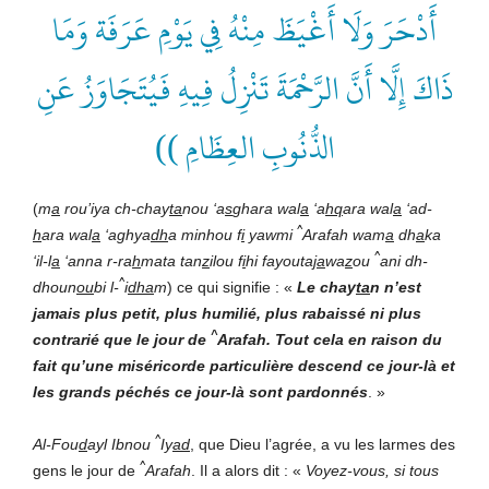
أَدْحَرَ وَلَا أَغْيَظَ مِنْهُ فِي يَوْمِ عَرَفَة وَمَا
ذَاكَ إِلَّا أَنَّ الرَّحْمَةَ تَنْزِلُ فِيهِ فَيُتَجَاوَزُ عَنِ
الذُّنُوبِ العِظَامِ ))
(
m
a
rou’iya ch-chay
ta
nou ‘a
s
ghara wal
a
‘a
hq
ara wal
a
‘ad-
^
h
ara wal
a
‘aghya
dh
a minhou f
i
yawmi
Arafah wam
a
dh
a
ka
^
‘il-l
a
‘anna r-ra
h
mata tan
z
ilou f
i
hi fayouta
ja
wa
z
ou
ani dh-
^
dhoun
ou
bi l-
i
dha
m
) ce qui signifie : «
Le chay
ta
n n’est
jamais plus petit, plus humilié, plus rabaissé ni plus
^
contrarié que le jour de
Arafah. Tout cela en raison du
fait qu’une miséricorde particulière descend ce jour-là et
les grands péchés ce jour-là sont pardonnés
. »
^
Al-Fou
d
ayl Ibnou
Iy
ad
, que Dieu l’agrée, a vu les larmes des
^
gens le jour de
Arafah
. Il a alors dit : «
Voyez-vous, si tous