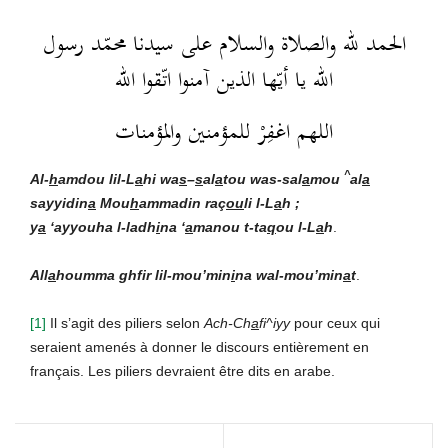
الحمد لله والصلاة والسلام على سيدنا محمّد رسول
الله يا أيّها الذين آمنوا اتّقوا الله
اللهم اغفِرْ للمؤمنين والمؤمنات
^
Al-
h
amdou lil-L
a
hi wa
s
–
s
al
a
t
ou wa
s-sal
a
mou
al
a
sayyidin
a
Mou
h
ammadin raç
ou
li l-L
a
h ;
y
a
‘ayyouha l-ladh
i
na ‘
a
manou t-ta
q
ou l-L
a
h
.
All
a
houmma ghfir lil-mou’min
i
na wal-mou’min
a
t
.
[1]
Il s’agit des piliers selon
Ach-Ch
a
fi^iyy
pour ceux qui
seraient amenés à donner le discours entièrement en
français. Les piliers devraient être dits en arabe.