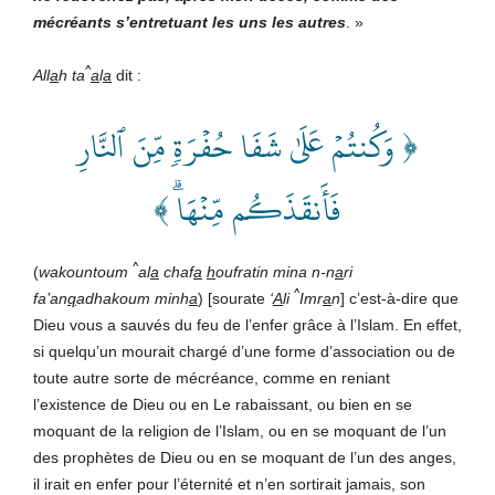
mécréants s’entretuant les uns les autres
. »
^
All
a
h ta
a
l
a
dit
:
﴿ وَكُنتُمۡ عَلَىٰ شَفَا حُفۡرَةٖ مِّنَ ٱلنَّارِ
فَأَنقَذَكُم مِّنۡهَاۗ ﴾
^
(
wakountoum
al
a
chaf
a
h
oufratin mina n-n
a
ri
^
fa’an
q
adhakoum minh
a
) [sourate
‘
A
li
Imr
a
n
] c’est-à-dire que
Dieu vous a sauvés du feu de l’enfer grâce à l’Islam. En effet,
si quelqu’un mourait chargé d’une forme d’association ou de
toute autre sorte de mécréance, comme en reniant
l’existence de Dieu ou en Le rabaissant, ou bien en se
moquant de la religion de l’Islam, ou en se moquant de l’un
des prophètes de Dieu ou en se moquant de l’un des anges,
il irait en enfer pour l’éternité et n’en sortirait jamais, son