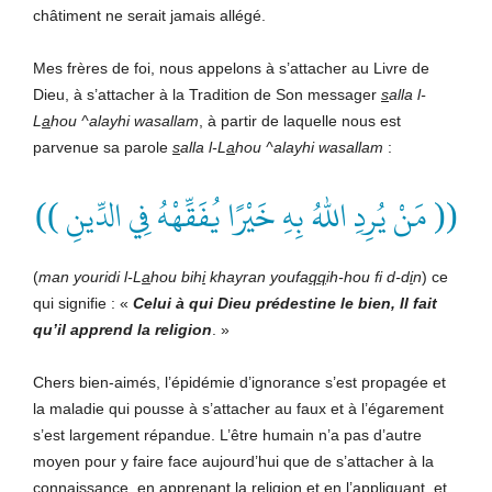
châtiment ne serait jamais allégé.
Mes frères de foi, nous appelons à s’attacher au Livre de
Dieu, à s’attacher à la Tradition de Son messager
s
alla l-
L
a
hou ^alayhi wasallam
, à partir de laquelle nous est
parvenue sa parole
s
alla l-L
a
hou ^alayhi wasallam
:
(( مَنْ يُرِدِ اللهُ بِهِ خَيْرًا يُفَقِّهْهُ فِي الدِّينِ ))
(
man youridi l-L
a
hou bih
i
khayran youfa
qq
ih-hou fi d-d
i
n
) ce
qui signifie : «
Celui à qui Dieu prédestine le bien, Il fait
qu’il apprend la religion
. »
Chers bien-aimés, l’épidémie d’ignorance s’est propagée et
la maladie qui pousse à s’attacher au faux et à l’égarement
s’est largement répandue. L’être humain n’a pas d’autre
moyen pour y faire face aujourd’hui que de s’attacher à la
connaissance, en apprenant la religion et en l’appliquant, et