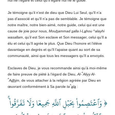
nul ne l’égare et celui qu’Il égare nul ne le guide.
Je témoigne qu’il n’est de dieu que Dieu Lui Seul, qu’Il n’a
pas d’associé et qu’Il n’a pas de semblable. Je témoigne que
notre maître, notre bien-aimé, notre guide, celui qui est une
cause de joie pour nous,
Mou
h
ammad
s
alla l-L
a
hou ^alayhi
wasallam
, qu’il est Son esclave et Son messager, celui qu’Il a
élu et celui qu’Il agrée le plus. Que Dieu l’honore et l’élève
davantage en degrés et qu’Il l’apaise quant au sort de sa
communauté, ainsi que tous les messagers qu’Il a envoyés.
Esclaves de Dieu, je vous recommande ainsi qu’à moi-même
^
de faire preuve de piété à l’égard de Dieu,
Al-
Aliyy Al-
^
A
dhi
m
, de vous attacher à la religion agréée par Dieu en
^
œuvrant conformément à Sa parole
ta
a
l
a
:
﴿ وَٱعۡتَصِمُواْ بِحَبۡلِ ٱللَّهِ جَمِيعٗا وَلَا تَفَرَّقُواْ ۚ