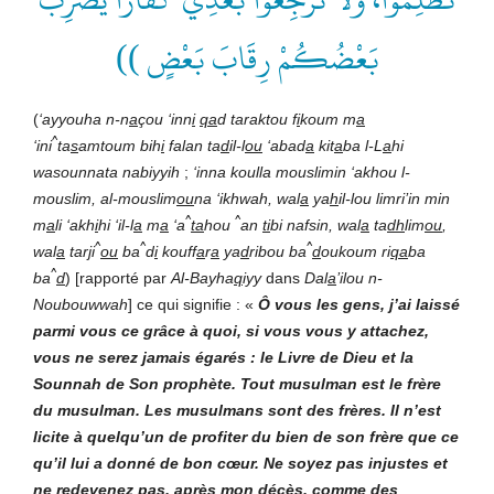
بَعْضُكُمْ رِقَابَ بَعْضٍ ))
(
‘ayyouha n-n
a
çou ‘inn
i
qa
d taraktou f
i
koum m
a
^
‘ini
ta
s
amtoum bih
i
falan ta
d
il-l
ou
‘abad
a
kit
a
ba l-L
a
hi
wasounnata nabiyyih
;
‘inna koulla mouslimin ‘akhou l-
mouslim, al-mouslim
ou
na ‘ikhwah, wal
a
ya
h
il-lou limri’in min
^
^
m
a
li ‘akh
i
hi ‘il-l
a
m
a
‘a
ta
hou
an
ti
bi nafsin, wal
a
ta
dh
lim
ou
,
^
^
^
wal
a
tar
j
i
ou
ba
d
i
kouff
a
r
a
ya
d
ribou ba
d
oukoum ri
qa
ba
^
ba
d
) [rapporté par
Al-Bayha
q
iyy
dans
Dal
a
’ilou n-
Noubouwwah
] ce qui signifie : «
Ô vous les gens, j’ai laissé
parmi vous ce grâce à quoi, si vous vous y attachez,
vous ne serez jamais égarés : le Livre de Dieu et la
Sounnah de Son prophète. Tout musulman est le frère
du musulman. Les musulmans sont des frères. Il n’est
licite à quelqu’un de profiter du bien de son frère que ce
qu’il lui a donné de bon cœur. Ne soyez pas injustes et
ne redevenez pas, après mon décès, comme des