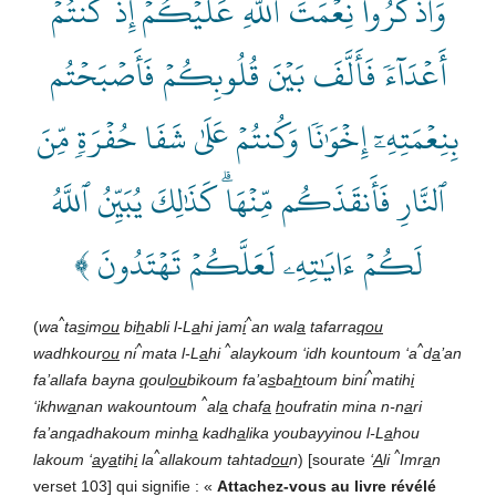
وَٱذۡكُرُواْ نِعۡمَتَ ٱللَّهِ عَلَيۡكُمۡ إِذۡ كُنتُمۡ
أَعۡدَآءٗ فَأَلَّفَ بَيۡنَ قُلُوبِكُمۡ فَأَصۡبَحۡتُم
بِنِعۡمَتِهِۦٓ إِخۡوَٰنٗا وَكُنتُمۡ عَلَىٰ شَفَا حُفۡرَةٖ مِّنَ
ٱلنَّارِ فَأَنقَذَكُم مِّنۡهَاۗ كَذَٰلِكَ يُبَيِّنُ ٱللَّهُ
لَكُمۡ ءَايَٰتِهِۦ لَعَلَّكُمۡ تَهۡتَدُونَ ﴾
^
^
(
wa
ta
s
im
ou
bi
h
abli l-L
a
hi
j
am
i
an wal
a
tafarra
qou
^
^
^
wadhkour
ou
ni
mata l-L
a
hi
alaykoum ‘idh kountoum ‘a
d
a
’an
^
fa’allafa bayna
q
oul
ou
bikoum fa’a
s
ba
h
toum bini
matih
i
^
‘ikhw
a
nan wakountoum
al
a
chaf
a
h
oufratin mina n-n
a
ri
fa’an
q
adhakoum minh
a
kadh
a
lika youbayyinou l-L
a
hou
^
^
lakoum ‘
a
y
a
tih
i
la
allakoum tahtad
ou
n
) [sourate
‘
A
li
Imr
a
n
verset 103] qui signifie : «
Attachez-vous au livre révélé