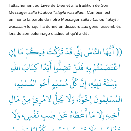
l’attachement au Livre de Dieu et à la tradition de Son
Messager
s
alla l-L
a
hou ^alayhi wasallam
. Combien est
éminente la parole de notre Messager
s
alla l-L
a
hou ^alayhi
wasallam
lorsqu’il a donné un discours aux gens rassemblés
lors de son pèlerinage d’adieu et qu’il a dit :
(( أَيُّهَا النَّاسُ إِنِّي قَدْ تَرَكْتُ فِيكُمْ مَا إِنِ
اعْتَصَمْتُمْ بِهِ فَلَنْ تَضِلُّوا أَبَدًا كِتَابَ اللهِ
وَسُنَّةَ نَبِيِّهِ، إِنَّ كُلَّ مُسْلِمٍ أَخُو المُسْلِمِ،
المُسْلِمُونَ إِخْوَةٌ، وَلَا يَحِلُّ لامْرِئٍ مِنْ مَالِ
أَخِيهِ إِلَا مَا أَعْطَاهُ عَنْ طِيبِ نَفْسٍ، وَلَا
تَظْلِمُوا، وَلَا تَرْجِعُوا بَعْدِي كُفَّارًا يَضْرِبُ