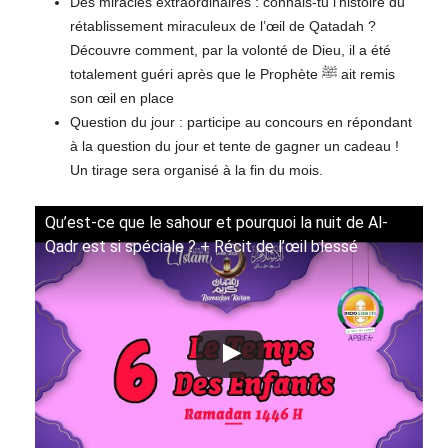
Des miracles extraordinaires : connais-tu l’histoire du
rétablissement miraculeux de l’œil de Qatadah ?
Découvre comment, par la volonté de Dieu, il a été
totalement guéri après que le Prophète ﷺ ait remis
son œil en place
Question du jour : participe au concours en répondant
à la question du jour et tente de gagner un cadeau !
Un tirage sera organisé à la fin du mois.
Qu’est-ce que le sahour et pourquoi la nuit de Al-
Qadr est si spéciale ? + Récit de l’œil blessé