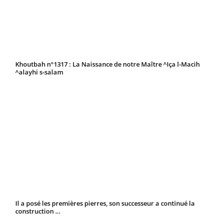
Khoutbah n°1317 : La Naissance de notre Maître ^Iça l-Macih
^alayhi s-salam
Il a posé les premières pierres, son successeur a continué la
construction …