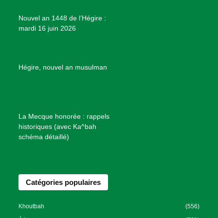
e
Nouvel an 1448 de l’Hégire :
t
mardi 16 juin 2026
s
d
e
B
Hégire, nouvel an musulman
i
e
n
f
La Mecque honorée : rappels
a
historiques (avec Ka^bah
i
schéma détaillé)
s
a
n
Catégories populaires
c
e
I
Khoutbah
(556)
s