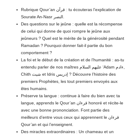
Rubrique Qour’an قرآن : tu écouteras l’explication de
Sourate An-Nasr النصر.
Des questions sur le jeûne : quelle est la récompense
de celui qui donne de quoi rompre le jeûne aux
jeûneurs ? Quel est le mérite de la générosité pendant
Ramadan ? Pourquoi donner fait-il partie du bon
comportement ?
La foi et le début de la création et de l’humanité : as-tu
entendu parler de nos maîtres عليهم السلام ‘Adam ءادم,
Chith شيث et Idris إدريس ? Découvre l’histoire des
premiers Prophètes, les tout premiers envoyés aux
êtes humains.
Préserve ta langue : continue à faire du bien avec ta
langue, apprends le Qour’an قرءان honoré et récite-le
avec une bonne prononciation. Font partie des
meilleurs d’entre vous ceux qui apprennent le قرءان
Qour’an et qui l’enseignent.
Des miracles extraordinaires : Un chameau et un