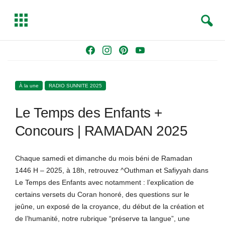
S
T
e
o
a
g
Skip
F
I
P
Y
r
g
to
a
n
i
o
c
l
content
c
s
n
u
h
e
À la une
RADIO SUNNITE 2025
e
t
t
T
b
a
e
u
Le Temps des Enfants +
o
g
r
b
o
r
e
e
Concours | RAMADAN 2025
k
a
s
m
t
Chaque samedi et dimanche du mois béni de Ramadan
1446 H – 2025, à 18h, retrouvez ^Outhman et Safiyyah dans
Le Temps des Enfants avec notamment : l’explication de
certains versets du Coran honoré, des questions sur le
jeûne, un exposé de la croyance, du début de la création et
de l’humanité, notre rubrique “préserve ta langue”, une