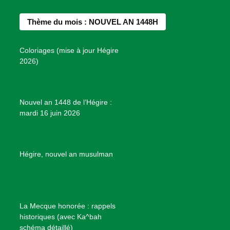
e
t
t
T
d
b
a
e
u
e
Thème du mois : NOUVEL AN 1448H
o
g
r
b
s
o
r
e
e
P
Coloriages (mise à jour Hégire
k
a
s
r
2026)
m
t
o
j
e
Nouvel an 1448 de l’Hégire :
t
mardi 16 juin 2026
s
d
e
B
Hégire, nouvel an musulman
i
e
n
f
La Mecque honorée : rappels
a
historiques (avec Ka^bah
i
schéma détaillé)