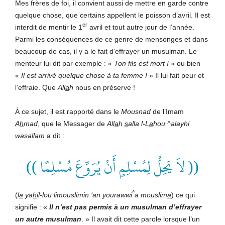
Mes frères de foi, il convient aussi de mettre en garde contre
quelque chose, que certains appellent le poisson d’avril. Il est
er
interdit de mentir le 1
avril et tout autre jour de l’année.
Parmi les conséquences de ce genre de mensonges et dans
beaucoup de cas, il y a le fait d’effrayer un musulman. Le
menteur lui dit par exemple : «
Ton fils est mort !
» ou bien
«
Il est arrivé quelque chose à ta femme !
» Il lui fait peur et
l’effraie. Que
All
a
h
nous en préserve !
À ce sujet, il est rapporté dans le
Mousnad
de l’Imam
A
h
mad
, que le Messager de
All
a
h
s
alla l-L
a
hou ^alayhi
wasallam
a dit :
(( لاَ يَحِلُّ لِمُسْلِمٍ أَنْ يُرَوِّعَ مُسْلِمًا ))
^
(
l
a
ya
h
il-lou limouslimin ‘an yourawwi
a mouslim
a
) ce qui
signifie : «
Il n’est pas permis à un musulman d’effrayer
un autre musulman
. » Il avait dit cette parole lorsque l’un