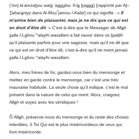
(
‘inn
i
la‘amza
h
ou wal
a
‘a
qou
lou ‘il-l
a
h
a
qqa
) [rapporté par
A
t
–
^
T
abar
a
niyy
dans
Al-Mou
j
amou l-Kab
i
r
] ce qui signifie : «
Il
m’arrive bien de plaisanter, mais je ne dis que ce qui est
en droit d’être dit
. » C’est-à-dire que le Messager de
All
a
h
s
alla l-L
a
hou ^alayhi wasallam
a fait savoir dans ce
h
ad
i
th
qu’il plaisante parfois pour une sagesse, mais qu’il ne dit que
ce qui est en droit d’être dit, c’est-à-dire qu’il ne ment jamais
s
alla l-L
a
hou ^alayhi wasallam
.
Alors, mes frères de foi, gardez-vous bien du mensonge et
mettez en garde contre le mensonge, car c’est une très
mauvaise habitude. La seule chose qu’il indique, c’est le mal
présent dans la nature de celui qui ment. Alors, craignez
All
a
h
et soyez avec les véridiques !
Ô
All
a
h
, préserve-nous du mensonge et du reste des choses
interdites, ô Toi Qui est le plus miséricordieux de ceux qui
font miséricorde.