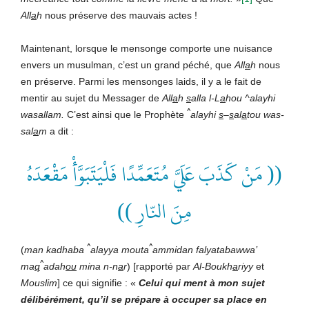
All
a
h
nous préserve des mauvais actes !
Maintenant, lorsque le mensonge comporte une nuisance
envers un musulman, c’est un grand péché, que
All
a
h
nous
en préserve. Parmi les mensonges laids, il y a le fait de
mentir au sujet du Messager de
All
a
h
s
alla l-L
a
hou ^alayhi
^
wasallam
.
C’est ainsi que le Prophète
alayhi
s
–
s
al
a
tou was-
sal
a
m
a dit :
(( مَنْ كَذَبَ عَلَيَّ مُتَعَمِّدًا فَلْيَتَبَوَّأْ مَقْعَدَهُ
مِنَ النّارِ ))
^
^
(
man kadhaba
alayya mouta
ammidan falyatabawwa’
^
ma
q
adah
ou
mina n-n
a
r
) [rapporté par
Al-Boukh
a
riyy
et
Mouslim
] ce qui signifie : «
Celui qui ment à mon sujet
délibérément, qu’il se prépare à occuper sa place en