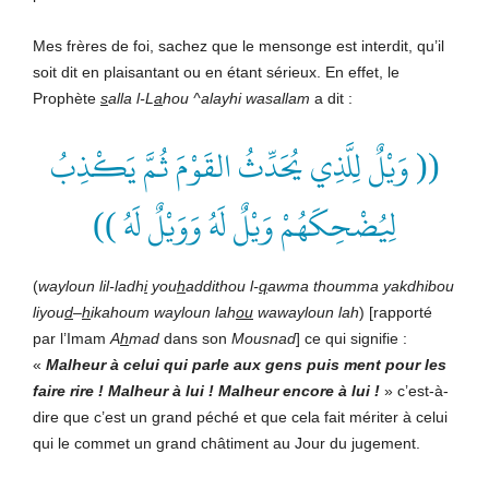
Mes frères de foi, sachez que le mensonge est interdit, qu’il
soit dit en plaisantant ou en étant sérieux. En effet, le
Prophète
s
alla l-L
a
hou ^alayhi wasallam
a dit :
(( وَيْلٌ لِلَّذِي يُحَدِّثُ القَوْمَ ثُمَّ يَكْذِبُ
لِيُضْحِكَهُمْ وَيْلٌ لَهُ وَوَيْلٌ لَهُ ))
(
wayloun lil-ladh
i
you
h
addithou l-
q
awma thoumma yakdhibou
liyou
d
–
h
ikahoum wayloun lah
ou
wawayloun lah
) [rapporté
par l’Imam
A
h
mad
dans son
Mousnad
] ce qui signifie :
«
Malheur à celui qui parle aux gens puis ment pour les
faire rire ! Malheur à lui ! Malheur encore à lui !
» c’est-à-
dire que c’est un grand péché et que cela fait mériter à celui
qui le commet un grand châtiment au Jour du jugement.