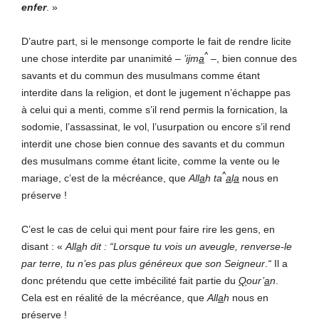
enfer
.
»
D’autre part, si le mensonge comporte le fait de rendre licite
^
une chose interdite par unanimité –
’i
j
m
a
–, bien connue des
savants et du commun des musulmans comme étant
interdite dans la religion, et dont le jugement n’échappe pas
à celui qui a menti, comme s’il rend permis la fornication, la
sodomie, l’assassinat, le vol, l’usurpation ou encore s’il rend
interdit une chose bien connue des savants et du commun
des musulmans comme étant licite, comme la vente ou le
^
mariage, c’est de la mécréance, que
All
a
h ta
a
l
a
nous en
préserve !
C’est le cas de celui qui ment pour faire rire les gens, en
disant : «
All
a
h
dit : “Lorsque tu vois un aveugle, renverse-le
par terre, tu n’es pas plus généreux que son Seigneur
.
“
Il a
donc prétendu que cette imbécilité fait partie du
Q
our’
a
n
.
Cela est en réalité de la mécréance, que
All
a
h
nous en
préserve !