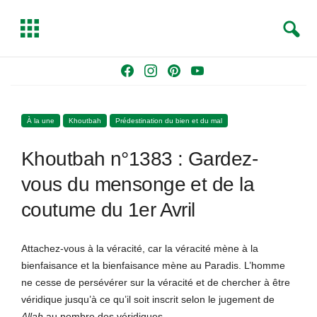
S
T
e
o
a
g
Skip
F
I
P
Y
r
g
to
a
n
i
o
c
l
content
c
s
n
u
h
e
À la une
Khoutbah
Prédestination du bien et du mal
e
t
t
T
b
a
e
u
Khoutbah n°1383 : Gardez-
o
g
r
b
o
r
e
e
vous du mensonge et de la
k
a
s
coutume du 1er Avril
m
t
Attachez-vous à la véracité, car la véracité mène à la
bienfaisance et la bienfaisance mène au Paradis. L’homme
ne cesse de persévérer sur la véracité et de chercher à être
véridique jusqu’à ce qu’il soit inscrit selon le jugement de
All
a
h
au nombre des véridiques.