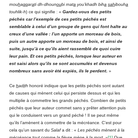
mou
h
a
qq
ar
a
ti dh-dhoun
ou
bi mat
a
you’khadh bih
a
sah
ibouh
a
touhlik-h
) ce qui signifie :
«
Gardez-vous
des petits
péchés car l’exemple de ces petits péchés est
semblable à celui d’un groupe de gens qui font halte au
creux d’une vallée : l’un apporte un morceau de bois,
puis un autre apporte un morceau de bois, et ainsi de
suite, jusqu’à ce qu’ils aient rassemblé de quoi cuire
leur pain. Et ces petits péchés, lorsque leur auteur en
est saisi alors qu’ils se sont accumulés et devenus
nombreux sans avoir été expiés, ils le perdent.
»
Ce
h
ad
i
th
honoré indique que les petits péchés sont autant
de causes qui mènent celui qui persiste dessus et qui les
multiplie à commettre les grands péchés. Combien de petits
péchés que leur auteur commet sans y prêter attention puis
qui le conduisent vers un grand péché ! Il se peut même
qu’ils l’amènent à commettre de la mécréance. C’est pour
cela qu’un savant du
Salaf
a dit : «
Les péchés mènent à la
mécréance tout comme la fièvre mène à la mort.
»
[1]
Que