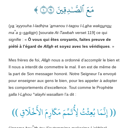
مَعَ ٱلصَّـٰدِقِينَ ١١٩ ﴾
(
y
a
‘ayyouha l-ladh
i
na ‘
a
manou t-ta
q
ou l-L
a
ha wak
ou
n
ou
^
ma
a
s
–
sa
di
qi
n
) [sourate
At-Tawbah
verset 119] ce qui
signifie : «
Ô vous qui êtes croyants, faites preuve de
piété à l’égard de
All
a
h
et soyez avec les véridiques
. »
Mes frères de foi,
All
a
h
nous a ordonné d’accomplir le bien et
Il nous a interdit de commettre le mal. Il en est de même de
la part de Son messager honoré. Notre Seigneur l’a envoyé
pour enseigner aux gens le bien, pour les appeler à adopter
les comportements d’excellence. Tout comme le Prophète
s
alla l-L
a
hou ^alayhi wasallam
l’a dit :
(( إِنَّمَا بُعِثْتُ لِأُتَمِّمَ مَكَارِمَ الأَخْلَاقِ ))
^
(
‘
innam
a
bou
ith-tou li’outammima mak
a
rima l-‘akhl
aq
)