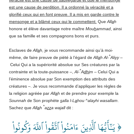
est une cause de perdition. Il a ordonné la véracité et a
glorifié ceux qui en font preuve. Il a mis en garde contre le
mensonge et a blâmé ceux qui le commettent.
Que
All
a
h
honore et élève davantage notre maître
Mou
h
ammad
, ainsi
que sa famille et ses compagnons bons et purs.
Esclaves de
All
a
h
, je vous recommande ainsi qu’à moi-
^
même, de faire preuve de piété à l’égard de
All
a
h
Al-
Aliyy
–
Celui Qui a la supériorité absolue sur Ses créatures par la
^
contrainte et la toute-puissance –,
Al-
A
dhi
m
– Celui Qui a
l’éminence absolue par Son exemption des attributs des
créatures –. Je vous recommande d’appliquer les règles de
la religion agréée par
All
a
h
et de prendre pour exemple la
Sounnah
de Son prophète
s
alla l-L
a
hou ^alayhi wasallam
.
^
Sachez que
All
a
h
a
zz
a wa
j
all
dit :
﴿ يَـٰٓأَيُّهَا ٱلَّذِينَ ءَامَنُواْ ٱتَّقُواْ ٱللَّهَ وَكُونُواْ