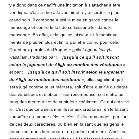
y a donc dans ce
h
ad
i
th
une incitation à s’attacher à être
véridique, c’est-à-dire à le vouloir et à y accorder le plus
grand soin. Il comporte aussi la mise en garde contre le
mensonge et contre le fait de se laisser aller dans le
mensonge. En effet, celui qui se laisse aller à mentir va
mentir de plus en plus et finira par être connu pour cela.
Quant aux paroles du Prophète
s
alla l-L
a
hou ^alayhi
wasallam
, traduites par : «
jusqu’à ce qu’il soit inscrit
selon le jugement de All
a
h au nombre des véridiques
»
et par : «
jusqu’à ce qu’il soit inscrit selon le jugement
de All
a
h au nombre des menteurs
», elles signifient qu’il
sera jugé comme tel et méritera, soit d’être qualifié du degré
des véridiques et d’obtenir leur récompense, soit d’être au
rang des menteurs et de subir leur châtiment. Ce qui est visé
ici, c’est que cela sera manifesté aux créatures, en le faisant
connaître au monde céleste, c’est-à-dire aux anges, par l’un
de ces deux caractères, ou bien en faisant que les gens le
perçoivent dans leur cœur et en parlent entre eux. Ainsi les
gens se mettront à l’apprécier ou à le détester. Lorsque le