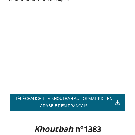
TÉLÉCHARGER LA KHOUTBAH AU FORMAT PDF EN
ARABE ET EN FRANÇAIS
Khou
t
bah
n°1383