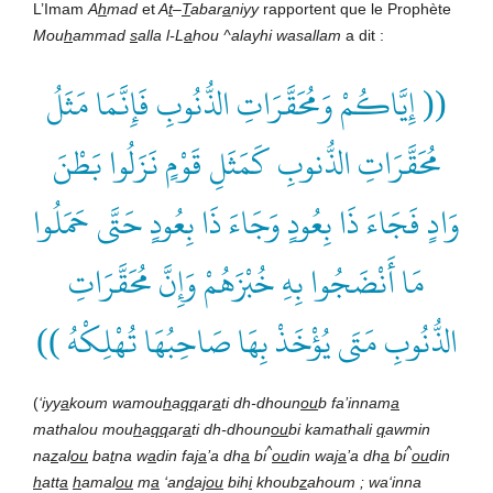
L’Imam
A
h
mad
et
A
t
–
T
abar
a
niyy
rapportent que le Prophète
Mou
h
ammad
s
alla l-L
a
hou ^alayhi wasallam
a dit :
(( إِيَّاكُمْ وَمُحَقَّرَاتِ الذُّنُوبِ فَإِنَّمَا مَثَلُ
مُحَقَّرَاتِ الذُّنوبِ كَمَثَلِ قَوْمٍ نَزَلُوا بَطْنَ
وَادٍ فَجَاءَ ذَا بِعُودٍ وَجَاءَ ذَا بِعُودٍ حَتَّى حَمَلُوا
مَا أَنْضَجُوا بِهِ خُبْزَهُمْ وَإِنَّ مُحَقَّرَاتِ
الذُّنُوبِ مَتَى يُؤْخَذْ بِهَا صَاحِبُهَا تُهْلِكْهُ ))
(
‘iyy
a
koum wamou
h
a
qq
ar
a
ti dh-dhoun
ou
b fa’innam
a
mathalou mou
h
a
qq
ar
a
ti dh-dhoun
ou
bi kamathali
q
awmin
^
^
na
z
al
ou
ba
t
na w
a
din fa
ja
’a dh
a
bi
ou
din wa
ja
’a dh
a
bi
ou
din
h
att
a
h
amal
ou
m
a
‘an
d
a
jou
bih
i
khoub
z
ahoum ; wa‘inna