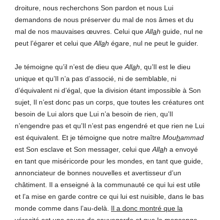
droiture, nous recherchons Son pardon et nous Lui
demandons de nous préserver du mal de nos âmes et du
mal de nos mauvaises œuvres. Celui que
All
a
h
guide, nul ne
peut l’égarer et celui que
All
a
h
égare, nul ne peut le guider.
Je témoigne qu’il n’est de dieu que
All
a
h
, qu’Il est le dieu
unique et qu’Il n’a pas d’associé, ni de semblable, ni
d’équivalent ni d’égal, que la division étant impossible à Son
sujet, Il n’est donc pas un corps, que toutes les créatures ont
besoin de Lui alors que Lui n’a besoin de rien, qu’Il
n’engendre pas et qu’Il n’est pas engendré et que rien ne Lui
est équivalent. Et je témoigne que notre maître
Mou
h
ammad
est Son esclave et Son messager, celui que
All
a
h
a envoyé
en tant que miséricorde pour les mondes, en tant que guide,
annonciateur de bonnes nouvelles et avertisseur d’un
châtiment. Il a enseigné à la communauté ce qui lui est utile
et l’a mise en garde contre ce qui lui est nuisible, dans le bas
monde comme dans l’au-delà.
Il a donc montré que la
véracité est une cause de sauvegarde et que le mensonge