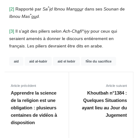
^
[2]
Rapporté par
Sa
i
d Ibnou Man
sou
r
dans ses
Sounan
de
^
Ibnou Mas
ou
d.
[3]
Il s’agit des piliers selon
Ach-Ch
a
fi^iyy
pour ceux qui
seraient amenés à donner le discours entièrement en
français. Les piliers devraient être dits en arabe.
aid
aïd al-kabir
aid el kebir
fête du sacrifice
Article précédent
Article suivant
Apprendre la science
Khoutbah n°1384 :
de la religion est une
Quelques Situations
obligation : plusieurs
ayant lieu au Jour du
centaines de vidéos à
Jugement
disposition