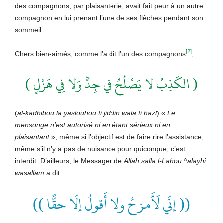
des compagnons, par plaisanterie, avait fait peur à un autre
compagnon en lui prenant l’une de ses flèches pendant son
sommeil.
[2]
Chers bien-aimés, comme l’a dit l’un des compagnons
,
( الكَذِبُ لا يَصْلُحُ في جِدٍّ وَلا فِي هَزْلٍ )
(
al-kadhibou l
a
ya
s
lou
h
ou f
i
j
iddin wal
a
f
i
ha
z
l
) «
Le
mensonge n’est autorisé ni en étant sérieux ni en
plaisantant
», même si l’objectif est de faire rire l’assistance,
même s’il n’y a pas de nuisance pour quiconque, c’est
interdit. D’ailleurs, le Messager de
All
a
h
s
alla l-L
a
hou ^alayhi
wasallam
a dit :
(( إنّي لَأَمزحُ ولا أَقولُ إلّا حقًّا ))