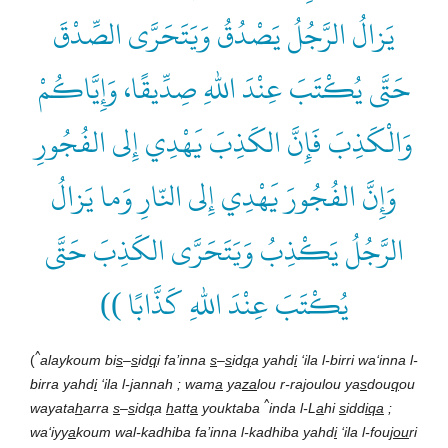
يَزالُ الرَّجُلُ يَصْدُقُ وَيَتَحَرَّى الصِّدْقَ
حَتَّى يُكْتَبَ عِنْدَ اللهِ صِدِّيقًا، وَإِيَّاكُمْ
وَالْكَذِبَ فَإِنَّ الكَذِبَ يَهْدِي إِلى الفُجُورِ
وَإِنَّ الفُجُورَ يَهْدِي إِلى النّارِ وَما يَزالُ
الرَّجُلُ يَكْذِبُ وَيَتَحَرَّى الكَذِبَ حَتَّى
يُكْتَبَ عِنْدَ اللهِ كَذَّابًا ))
^
(
alaykoum bi
s
–
s
id
q
i fa’inna
s
–
s
id
q
a yahd
i
‘ila l-birri wa‘inna l-
birra yahd
i
‘ila l-
j
annah ; wam
a
ya
za
lou r-ra
j
oulou ya
s
dou
q
ou
^
wayata
h
arra
s
–
s
id
q
a
h
att
a
youktaba
inda l-L
a
hi
s
idd
iqa
;
wa‘iyy
a
koum wal-kadhiba fa’inna l-kadhiba yahd
i
‘ila l-fou
jou
ri