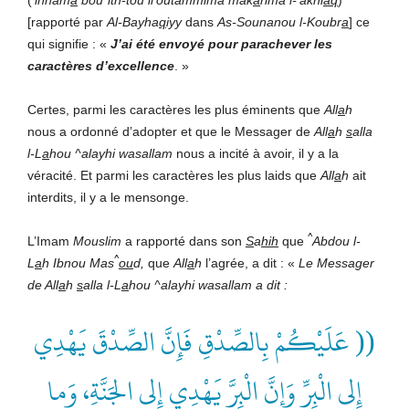
[rapporté par
Al-Bayha
q
iyy
dans
As-Sounanou l-Koubr
a
] ce
qui signifie : «
J’ai été envoyé pour parachever les
caractères d’excellence
.
»
Certes, parmi les caractères les plus éminents que
All
a
h
nous a ordonné d’adopter et que le Messager de
All
a
h
s
alla
l-L
a
hou ^alayhi wasallam
nous a incité à avoir, il y a la
véracité. Et parmi les caractères les plus laids que
All
a
h
ait
interdits, il y a le mensonge.
^
L’Imam
Mouslim
a rapporté dans son
S
a
hih
que
Abdou l-
^
L
a
h Ibnou Mas
ou
d,
que
All
a
h
l’agrée, a dit : «
Le Messager
de All
a
h
s
alla l-L
a
hou ^alayhi wasallam
a dit :
(( عَلَيْكُمْ بِالصِّدْقِ فَإِنَّ الصِّدْقَ يَهْدِي
إِلى الْبِرِّ وَإِنَّ الْبِرَّ يَهْدِي إِلى الجَنَّةِ، وَما