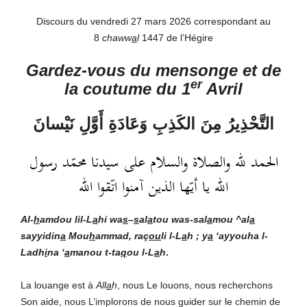
Discours du vendredi 27 mars 2026 correspondant au
8
chaww
a
l
1447 de l’Hégire
Gardez-vous du mensonge et de
er
la coutume du 1
Avril
التَّحْذِيرُ مِنَ الكَذِبِ وَعَادَةِ أَوَّلِ نَيْسانَ
الحمد لله والصلاة والسلام على سيدنا محمّد رسول
الله يا أيّها الذين آمنوا اتّقوا الله
Al-
h
amdou lil-L
a
hi
wa
s
–
s
al
a
tou was-sal
a
mou ^al
a
sayyidin
a
Mou
h
ammad, raç
ou
li l-L
a
h ; y
a
‘ayyouha l-
Ladh
i
na ‘
a
manou t-ta
q
ou l-L
a
h
.
La louange est à
All
a
h
, nous Le louons, nous recherchons
Son aide, nous L’implorons de nous guider sur le chemin de