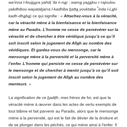
wa‘inna l-fou
jou
ra yahd
i
‘ila n-n
a
r ; wam
a
ya
za
lou r-ra
j
oulou
^
yakdhibou wayata
h
arra l-kadhiba
h
att
a
youktaba
inda l-L
a
hi
kadh-dh
a
b
a
) ce qui signifie : «
Attachez-vous à la véracité,
car la véracité mène à la bienfaisance et la bienfaisance
mène au Paradis. L’homme ne cesse de persévérer sur la
véracité et de chercher à être véridique jusqu’à ce qu’il
soit inscrit selon le jugement de All
a
h au nombre des
véridiques. Et gardez-vous du mensonge, car le
mensonge mène à la perversité et la perversité mène à
l’enfer. L’homme qui persiste ne cesse de persévérer sur
le mensonge et de chercher à mentir jusqu’à ce qu’il soit
inscrit selon le jugement de All
a
h au nombre des
menteurs
.
»
La signification de ce
h
ad
i
th
, mes frères de foi, est que la
véracité mène à œuvrer dans les actes de vertu exempts de
tout blâme et fait parvenir au Paradis, alors que le mensonge
mène à la perversité, qui est le fait de dévier de la droiture et
de se plonger dans les péchés, ce qui mène ainsi à l’enfer. Il