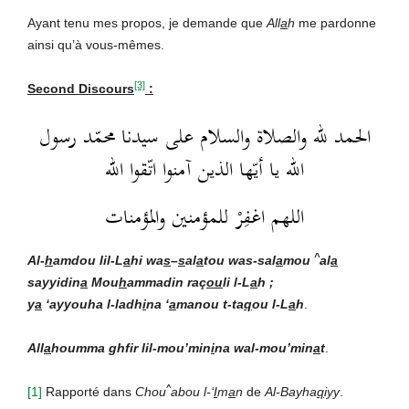
Ayant tenu mes propos, je demande que
All
a
h
me pardonne
ainsi qu’à vous-mêmes.
[3]
Second Discours
:
الحمد لله والصلاة والسلام على سيدنا محمّد رسول
الله يا أيّها الذين آمنوا اتّقوا الله
اللهم اغفِرْ للمؤمنين والمؤمنات
^
Al-
h
amdou lil-L
a
hi wa
s
–
s
al
a
tou was-sal
a
mou
al
a
sayyidin
a
Mou
h
ammad
in
raç
ou
li l-L
a
h ;
y
a
‘ayyouha l-ladh
i
na ‘
a
manou t-ta
q
ou l-L
a
h
.
All
a
houmma ghfir lil-mou’min
i
na wal-mou’min
a
t
.
^
[1]
Rapporté dans
Chou
abou l-‘
I
m
a
n
de
Al-Bayha
q
iyy
.