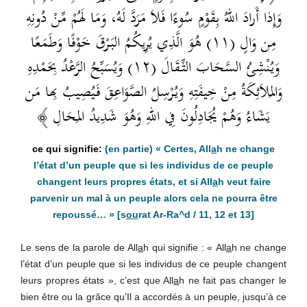
وَإِذا أَرادَ اللهُ بِقَوْمٍ سُوءًا فَلاَ مَرَدَّ لَهُ، وَمَا لَهُمْ مِّنْ دُونِهِ
مِن وَالٍ (۱۱) هُوَ الَّذِي يُرِيكُمُ البَرْقَ خَوْفًا وَطَمَعًا
وَيُنْشِئُ السَّحَابَ الثِّقَالَ (۱۲) وَيُسَبِّحُ الرَّعْدُ بِحَمْدِهِ
وَالمَلاَئِكَةُ مِنْ خِيفَتِهِ وَيُرْسِلُ الصَّوَاعِقَ فَيُصِيبُ بِها مَن
يَشَاءُ وَهُمْ يُجَادِلُونَ فِي اللهِ وَهُوَ شَدِيدُ المِحَالِ ﴾
(en partie)
« Certes, All
a
h ne change
l’état d’un peuple que si les individus de ce peuple
changent leurs propres états, et si All
a
h veut faire
parvenir un mal à un peuple alors cela ne pourra être
repoussé… »
[s
ou
rat Ar-Ra^d / 11, 12 et 13]
Le sens de la parole de All
a
h qui signifie : « All
a
h ne change
l’état d’un peuple que si les individus de ce peuple changent
leurs propres états », c’est que All
a
h ne fait pas changer le
bien être ou la grâce qu’Il a accordés à un peuple, jusqu’à ce