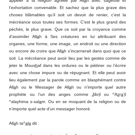
appeler à la religion agréée par All
a
h avec sagesse et
l’exhortation convenable. Et sachez que la plus grave des
choses blâmables qu’il soit un devoir de renier, c’est la
mécréance sous toutes ses formes. C’est le plus grand des
péchés, le plus grave. Que ce soit par la croyance comme
d’assimiler All
a
h à Ses créatures en lui attribuant des
organes, une forme, une image, un endroit ou une direction
ou encore de croire que All
a
h s’incarnerait dans quoi que ce
soit. La mécréance peut avoir lieu par les gestes comme de
jeter le Mous
h
af dans les ordures ou le piétiner ou l’écrire
avec une chose impure ou de répugnant. Et elle peut avoir
lieu également par la parole comme en blasphémant contre
All
a
h ou le Messager de All
a
h ou n’importe quel autre
prophète ou l’un des anges comme
J
ibr
i
l ou ^A
z
r
a
’
i
l
^alayhima s-sal
a
m. Ou en se moquant de la religion ou de
n’importe quel acte d’un messager honoré.
All
a
h ta^
a
l
a
dit :