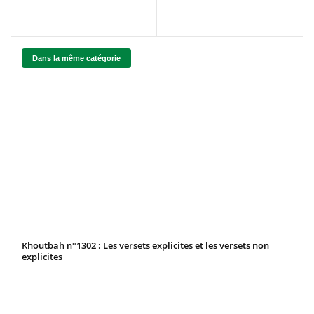
Dans la même catégorie
Khoutbah n°1302 : Les versets explicites et les versets non
explicites