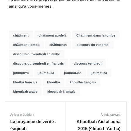
ainsi qu’à vous-mêmes.
châtiment
châtiment au-delà
Châtiment dans la tombe
châtiment tombe
châtiments
discours du vendredi
discours du vendredi en arabe
discours du vendredi en français
discours vendredi
joumou^a
joumou3a
joumou3ah
joumouaa
khotba français
khoutba
khoutba français
khoutbah arabe
khoutbah français
Article précédent
Article suivant
La croyance de vérité :
Khoutbah Aid al adha
^aqidah
2015 (^Idou l-‘Ad-ha)