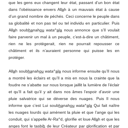
que les gens eux changent leur état, passant d’un bon état
dans l’obéissance envers All
a
h à un mauvais état à cause
d’un grand nombre de péchés. Ceci concerne le peuple dans
sa globalité et non pas tel ou tel individu en particulier. Puis
All
a
h soub
ha
nah
ou
wata^
a
l
a
nous annonce que s’Il voulait
faire parvenir un mal à un peuple, c’est-à-dire un châtiment,
rien ne les protègerait, rien ne pourrait repousser ce
châtiment et ils n’auraient personne qui puisse les en
protéger.
All
a
h soub
ha
nah
ou
wata^
a
l
a
nous informe ensuite qu’Il nous
a montré les éclairs et qu’Il a mis en nous la crainte que la
foudre ne s’abatte sur nous lorsque jaillit la lumière de l’éclair
et qu’Il a fait qu’il y ait dans nos âmes l’espoir d’avoir une
pluie salvatrice qui se déverse des nuages. Puis Il nous
informe que c’est Lui soub
ha
nah
ou
wata^
a
l
a
Qui fait naître
les nuages lourds qui amènent la pluie et que l’ange qui les
conduit, qui s’appelle Ar-Ra^d, glorifie et loue All
a
h et que les
anges font le tasbi
h
de leur Créateur par glorification et par