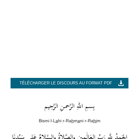
TÉLÉCHARGER LE DISCOURS AU FORMAT PDF
بِسمِ اللهِ الرَّحمـنِ الرَّحِيم
Bismi l-L
a
hi r-Ra
h
m
a
ni r-Ra
hi
m
الحَمدُ للهِ رَبِّ العَالَمِين والصَّلاةُ والسَّلامُ عَلى سَيِّدِنَا