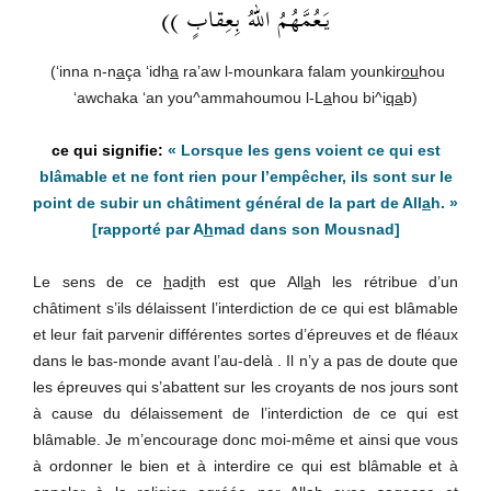
يَعُمَّهُمُ اللهُ بِعِقابٍ ))
(‘inna n-n
a
ça ‘idh
a
ra’aw l-mounkara falam younkir
ou
hou
‘awchaka ‘an you^ammahoumou l-L
a
hou bi^i
qa
b)
« Lorsque les gens voient ce qui est
blâmable et ne font rien pour l’empêcher, ils sont sur le
point de subir un châtiment général de la part de All
a
h. »
[rapporté par A
h
mad dans son Mousnad]
Le sens de ce
h
ad
i
th est que All
a
h les rétribue d’un
châtiment s’ils délaissent l’interdiction de ce qui est blâmable
et leur fait parvenir différentes sortes d’épreuves et de fléaux
dans le bas-monde avant l’au-delà . Il n’y a pas de doute que
les épreuves qui s’abattent sur les croyants de nos jours sont
à cause du délaissement de l’interdiction de ce qui est
blâmable. Je m’encourage donc moi-même et ainsi que vous
à ordonner le bien et à interdire ce qui est blâmable et à