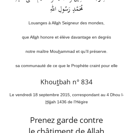
مُحَمَّدٍ رَسُولِ اللهِ
Louanges à All
a
h Seigneur des mondes,
que All
a
h honore et élève davantage en degrés
notre maître Mou
h
ammad et qu’Il préserve.
sa communauté de ce que le Prophète craint pour elle
Khou
t
bah n° 834
Le vendredi 18 septembre 2015, correspondant au 4 Dhou l-
H
i
jj
ah 1436 de l’Hégire
Prenez garde contre
le châtiment de All
a
h