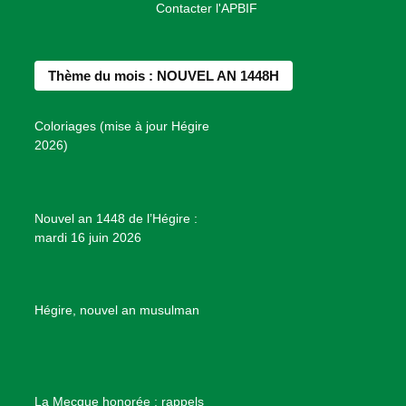
o
Contacter l'APBIF
c
s
n
u
n
e
t
t
T
d
b
a
e
u
e
Thème du mois : NOUVEL AN 1448H
o
g
r
b
s
o
r
e
e
P
Coloriages (mise à jour Hégire
k
a
s
r
2026)
m
t
o
j
e
Nouvel an 1448 de l’Hégire :
t
mardi 16 juin 2026
s
d
e
B
Hégire, nouvel an musulman
i
e
n
f
La Mecque honorée : rappels