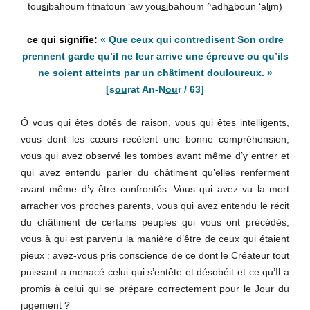
tou
si
bahoum fitnatoun ‘aw you
si
bahoum ^adh
a
boun ‘al
i
m)
« Que ceux qui contredisent Son ordre
prennent garde qu’il ne leur arrive une épreuve ou qu’ils
ne soient atteints par un châtiment douloureux. »
[s
ou
rat An-N
ou
r / 63]
Ô vous qui êtes dotés de raison, vous qui êtes intelligents,
vous dont les cœurs recèlent une bonne compréhension,
vous qui avez observé les tombes avant même d’y entrer et
qui avez entendu parler du châtiment qu’elles renferment
avant même d’y être confrontés. Vous qui avez vu la mort
arracher vos proches parents, vous qui avez entendu le récit
du châtiment de certains peuples qui vous ont précédés,
vous à qui est parvenu la manière d’être de ceux qui étaient
pieux : avez-vous pris conscience de ce dont le Créateur tout
puissant a menacé celui qui s’entête et désobéit et ce qu’Il a
promis à celui qui se prépare correctement pour le Jour du
jugement ?