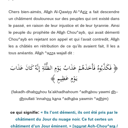
Chers bien-aimés, All
a
h Al-Qawiyy Al-^A
ziz
a fait descendre
un châtiment douloureux sur des peuples qui ont existé dans
le passé, en raison de leur injustice et de leur tyrannie. Ainsi
le peuple du prophète de All
a
h Chou^ayb, qui avait démenti
Chou^ayb en rejetant son appel et qui l’avait contredit, All
a
h
les a châtiés en rétribution de ce qu’ils avaient fait, Il les a
tous anéantis. All
a
h ^a
zz
a wa
j
all dit :
﴿ فَكَذَّبُوهُ فَأَخَذَهُمْ عَذَابُ يَوْمِ الظُّلَّةِ إِنَّهُ كَانَ عَذَابَ
يَوْمٍ عَظِيمٍ ﴾
(fakadh-dhab
ou
hou fa’akhadhahoum ^adh
a
bou yawmi
dh
–
dh
oullati ‘innah
ou
k
a
na ^adh
a
ba yawmin ^a
dhi
m)
« Ils l’ont démenti, ils ont été pris par le
châtiment du Jour du nuage noir. Ce fut certes un
châtiment d’un Jour éminent. »
[s
ou
rat Ach-Chou^ar
a
/