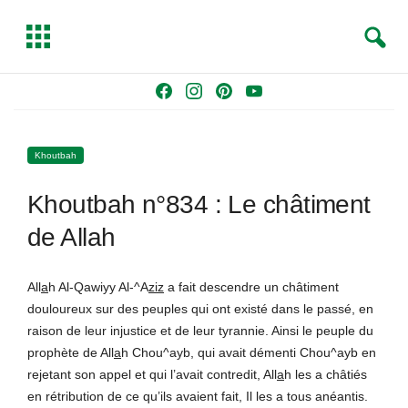
S
T
e
o
a
g
Skip
F
I
P
Y
r
g
to
a
n
i
o
c
l
content
c
s
n
u
h
e
Khoutbah
e
t
t
T
b
a
e
u
Khoutbah n°834 : Le châtiment
o
g
r
b
o
r
e
e
de Allah
k
a
s
m
t
All
a
h Al-Qawiyy Al-^A
ziz
a fait descendre un châtiment
douloureux sur des peuples qui ont existé dans le passé, en
raison de leur injustice et de leur tyrannie. Ainsi le peuple du
prophète de All
a
h Chou^ayb, qui avait démenti Chou^ayb en
rejetant son appel et qui l’avait contredit, All
a
h les a châtiés
en rétribution de ce qu’ils avaient fait, Il les a tous anéantis.