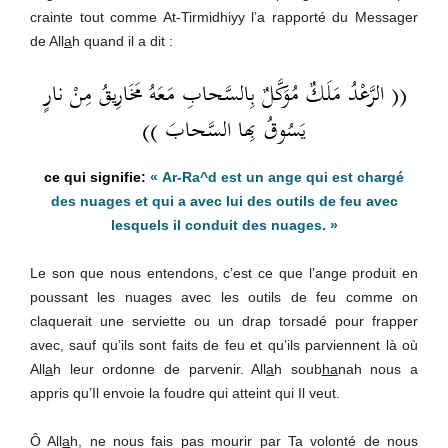
crainte tout comme At-Tirmidhiyy l’a rapporté du Messager
de All
a
h quand il a dit :
(( الرَّعْدُ مَلَكٌ مُوَكَّلٌ بِالسَّحابِ مَعَهُ مَخَارِيقُ مِنْ نارٍ
يَسُوقُ بِها السَّحابَ ))
« Ar-Ra^d est un ange qui est chargé
des nuages et qui a avec lui des outils de feu avec
lesquels il conduit des nuages. »
Le son que nous entendons, c’est ce que l’ange produit en
poussant les nuages avec les outils de feu comme on
claquerait une serviette ou un drap torsadé pour frapper
avec, sauf qu’ils sont faits de feu et qu’ils parviennent là où
All
a
h leur ordonne de parvenir. All
a
h soub
ha
nah nous a
appris qu’Il envoie la foudre qui atteint qui Il veut.
Ô All
a
h, ne nous fais pas mourir par Ta volonté de nous