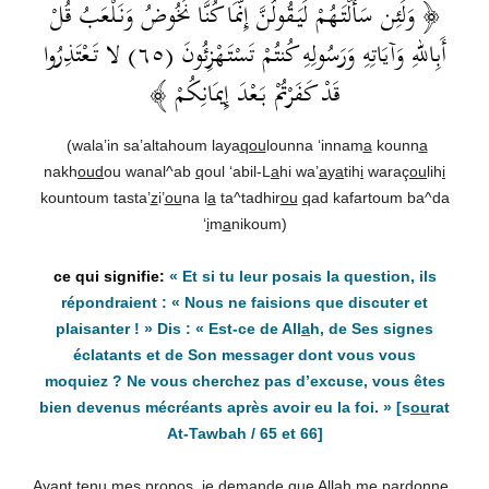
﴿ وَلَئِن سَأَلْتَهُمْ لَيَقُولُنَّ إِنَّمَا كُنَّا نَخُوضُ وَنَلْعَبُ قُلْ
أَبِاللهِ وَآيَاتِهِ وَرَسُولِهِ كُنتُمْ تَسْتَهْزِئُونَ (٦٥) لا تَعْتَذِرُوا
قَدْ كَفَرْتُمْ بَعْدَ إِيمَانِكُمْ ﴾
(wala’in sa’altahoum laya
qou
lounna ‘innam
a
kounn
a
nakh
oud
ou wanal^ab
q
oul ‘abil-L
a
hi wa’
a
y
a
tih
i
waraç
ou
lih
i
kountoum tasta’
z
i’
ou
na l
a
ta^tadhir
ou
q
ad kafartoum ba^da
‘
i
m
a
nikoum)
« Et si tu leur posais la question, ils
répondraient : « Nous ne faisions que discuter et
plaisanter ! » Dis : « Est-ce de All
a
h, de Ses signes
éclatants et de Son messager dont vous vous
moquiez ? Ne vous cherchez pas d’excuse, vous êtes
bien devenus mécréants après avoir eu la foi. »
[s
ou
rat
At-Tawbah / 65 et 66]
Ayant tenu mes propos, je demande que All
a
h me pardonne