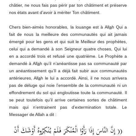
châtier, ne nous fais pas périr par ton châtiment et préserve
nos états avant d’avoir à mériter Ton châtiment.
Chers bien-aimés honorables, la louange est à All
a
h Qui a
fait de nous la meilleure des communautés qui ait jamais
émergé pour les gens et qui suit le Meilleur des prophètes,
celui qui a demandé à son Seigneur quatre choses, Qui lui
en a accordé trois et refusé une quatrième. Le Prophète a
demandé à All
a
h qu’il n’anéantisse pas sa communauté par
un anéantissement qu’Il a déjà fait subir aux communautés
antérieures, All
a
h le lui a accordé. Ainsi, il ne nous arrivera
pas de déluge qui noie l’ensemble de la communauté ni un
effondrement du sol qui engloutisse toute la communauté. Il
se peut toutefois qu’il arrive certaines sortes de châtiment
mais qui n’entrainent pas d’extermination totale. Le
Messager de Allah a dit :
(( إِنَّ النَّاسَ إِذَا رَأَوُا الْمُنْكَرَ فَلَمْ يُنْكِرُوهُ أَوْشَكَ أَنْ