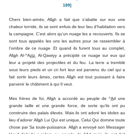
189]
Chers bien-aimés, All
a
h a fait que s’abatte sur eux une
chaleur torride, ils se sont enfuis de leur lieu d’habitation vers
la campagne. C’est alors qu’un nuage les a recouverts. Ils se
sont tous appelés les uns les autres pour se rassembler à
l’ombre de ce nuage. Et quand ils furent tous au complet,
All
a
h Al-^A
ziz
, Al-Qawiyy a précipité ce nuage sur eux qui
leur a projeté des projectiles et du feu. La terre a tremblé
sous leurs pieds et un cri fort leur est parvenu du ciel qui a
fait sortir leurs âmes, certes All
a
h est tout puissant à faire
parvenir le châtiment à qui Il veut.
Mes frères de foi, All
a
h a accordé au peuple de ^
A
d une
grande taille et une grande force, de sorte qu’ils ont pu
construire des palais élevés. Mais ils ont adoré les idoles au
lieu d’adorer All
a
h Lui Qui est unique, Celui Qui domine toute
chose par Sa toute-puissance. All
a
h a envoyé son Messager