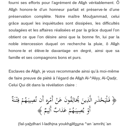
fourni ses efforts pour l’agrément de All
a
h véritablement. Ô
All
a
h honore-le d’un honneur parfait et préserve-le d’une
préservation complète. Notre maître Mou
h
ammad, celui
grâce auquel les inquiétudes sont dissipées, les difficultés
soulagées et les affaires réalisées et par la grâce duquel l’on
obtient ce que l’on désire ainsi que la bonne fin, lui par la
noble intercession duquel on recherche la pluie, ô All
a
h
honore-le et élève-le davantage en degré, ainsi que sa
famille et ses compagnons bons et purs.
Esclaves de All
a
h, je vous recommande ainsi qu’à moi-même
de faire preuve de piété à l’égard de All
a
h Al-^Aliyy, Al-Qad
i
r,
Celui Qui dit dans la révélation claire :
﴿ فَلْيَحْذَرِ الَّذِينَ يُخالِفُونَ عَنْ أَمْرِهِ أَن تُصِيبَهُمْ فِتْنَةٌ
أَوْ يُصِيبَهُمْ عَذابٌ أَلِيمٌ ﴾
(fal-ya
h
dhari l-ladh
i
na youkh
a
lif
ou
na ^an ‘amrih
i
‘an