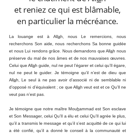
et reniez ce qui est blâmable,
en particulier la mécréance.
La louange est à All
a
h, nous Le remercions, nous
recherchons Son aide, nous recherchons Sa bonne guidée
et nous Lui rendons grâce. Nous demandons que All
a
h nous
préserve du mal de nos âmes et de nos mauvaises œuvres.
Celui que All
a
h guide, nul ne peut l’égarer et celui qu’Il égare,
nul ne peut le guider. Je témoigne qu’il n’est de dieu que
All
a
h, Le seul à ne pas avoir d’associé ni de semblable ni
d’opposé ni d’équivalent ; ce que All
a
h veut est et ce Qu’Il ne
veut pas n’est pas.
Je témoigne que notre maître Mou
h
ammad est Son esclave
et Son Messager, celui Qu’Il a élu et celui Qu’Il agrée le plus,
qu’il a transmis le message et qu’il s’est acquitté de ce qui lui
a été confié, qu’il a donné le conseil à la communauté et