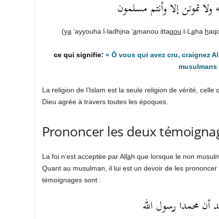
ته ولا تموتن إلا وأنتم مسلمون
(y
a
‘ayyouha l-ladh
i
na ‘
a
manou itta
qou
l-L
a
ha
h
aqq
«
Ô vous qui avez cru, craignez Al
musulmans
La religion de l’Islam est la seule religion de vérité, celle
Dieu agrée à travers toutes les époques.
Prononcer les deux témoigna
La foi n’est acceptée par All
a
h que lorsque le non musul
Quant au musulman, il lui est un devoir de les prononcer 
témoignages sont :
د أن محمدا رسول الله