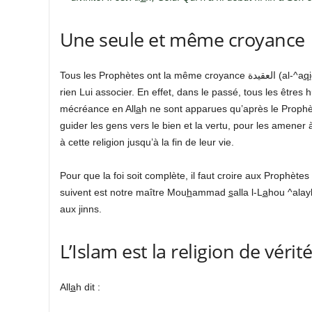
Une seule et même croyance
Tous les Prophètes ont la même croyance العقيدة (al-^a
qi
rien Lui associer. En effet, dans le passé, tous les êtres h
mécréance en All
a
h ne sont apparues qu’après le Prophè
guider les gens vers le bien et la vertu, pour les amener à
à cette religion jusqu’à la fin de leur vie.
Pour que la foi soit complète, il faut croire aux Prophè
suivent est notre maître Mou
h
ammad
s
alla l-L
a
hou ^alay
aux jinns.
L’Islam est la religion de vérit
All
a
h dit :