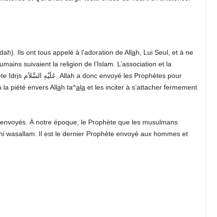
dah). Ils ont tous appelé à l’adoration de All
a
h, Lui Seul, et à ne
umains suivaient la religion de l’Islam. L’association et la
te Idr
i
s عَلَيْهِ السَّلاَم. Allah a donc envoyé les Prophètes pour
 la piété envers All
a
h ta^
a
l
a
et les inciter à s’attacher fermement
tes envoyés. À notre époque, le Prophète que les musulmans
hi wasallam. Il est le dernier Prophète envoyé aux hommes et
é