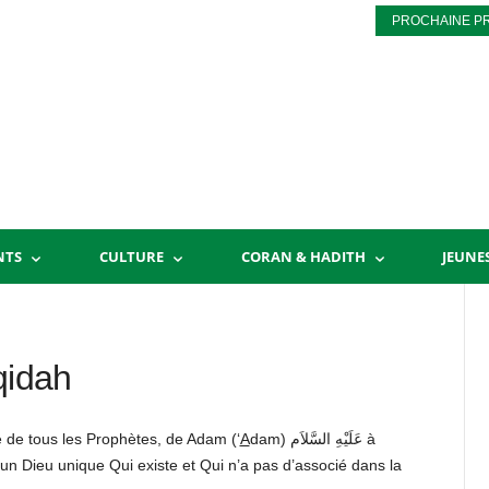
PROCHAINE P
NTS
CULTURE
CORAN & HADITH
JEUNE
qidah
le de tous les Prophètes, de Adam (‘
A
dam) عَلَيْهِ السَّلاَم à
 Dieu unique Qui existe et Qui n’a pas d’associé dans la