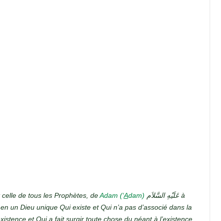
t celle de tous les Prophètes, de
Adam (‘
A
dam)
عَلَيْهِ السَّلاَم à
en un Dieu unique Qui existe et Qui n’a pas d’associé dans la
existence et Qui a fait surgir toute chose du néant à l’existence.