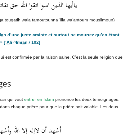
ياأيها الذين امنوا اتقوا الله حق تقا
a tou
qa
tih wal
a
tam
ou
tounna ‘ill
a
wa‘antoum mouslim
ou
n)
l
a
h d’une juste crainte et surtout ne mourrez qu’en étant
» [‘
A
li ^Imr
a
n
/
102]
 qui est confirmée par la raison saine. C’est la seule religion que
ges
man qui veut
entrer en Islam
prononce les deux témoignages.
dans chaque prière pour que la prière soit valable. Les deux
أشهد أن لاإله إلا الله وأشه