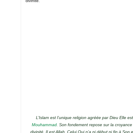
divinité.
L’Islam est l’unique religion agréée par Dieu Elle es
Mouhammad
. Son fondement repose sur la croyance 
divinité. Il est All
a
h, Celui Qui n’a ni début ni fin à Son 