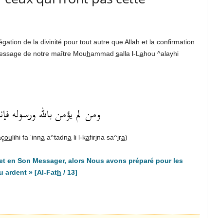
ation de la divinité pour tout autre que All
a
h et la confirmation
message de notre maître Mou
h
ammad
s
alla l-L
a
hou ^alayhi
ومن لم يؤمن بالله ورسوله فإنا
aç
ou
lihi fa ‘inn
a
a^tadn
a
li l-k
a
fir
i
na sa^
i
r
a
)
et en Son Messager, alors Nous avons préparé pour les
u ardent
» [Al-Fat
h
/ 13]