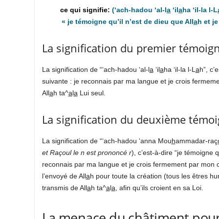
(‘ach-hadou ‘al-l
a
‘il
a
ha ‘il-la l-L
«
je témoigne qu’il n’est de dieu que All
a
h et j
La signification du premier témoig
La signification de “‘ach-hadou ‘al-l
a
‘il
a
ha ‘il-la l-L
a
h”, c’
suivante : je reconnais par ma langue et je crois fermem
All
a
h ta^
a
l
a
Lui seul.
La signification du deuxième témo
La signification de “‘ach-hadou ‘anna Mou
h
ammadar-raç
et Raçoul le n est prononcé r
), c’est-à-dire “je témoigne
reconnais par ma langue et je crois fermement par mon
l’envoyé de All
a
h pour toute la création (tous les êtres h
transmis de All
a
h ta^
a
l
a
, afin qu’ils croient en sa Loi.
La menace du châtiment pour 