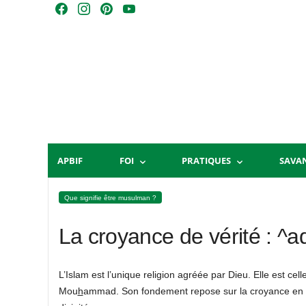
Skip
F
I
P
Y
to
a
n
i
o
content
c
s
n
u
e
t
t
T
b
a
e
u
o
g
r
b
o
r
e
e
k
a
s
m
t
APBIF
FOI
PRATIQUES
SAVA
Que signifie être musulman ?
La croyance de vérité : ^a
L’Islam est l’unique religion agréée par Dieu. Elle est cel
Mou
h
ammad. Son fondement repose sur la croyance en un