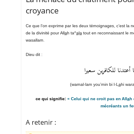
croyance
Ce que l’on exprime par les deux témoignages, c’est la nég
de la divinité pour All
a
h ta^
a
l
a
tout en reconnaissant le 
wasallam.
Dieu dit :
 أعتدنا للكافرين سعيرا
(wamal-lam you’min bi l-L
a
hi war
«
Celui qui ne croit pas en All
a
h 
mécréants un fe
A retenir :