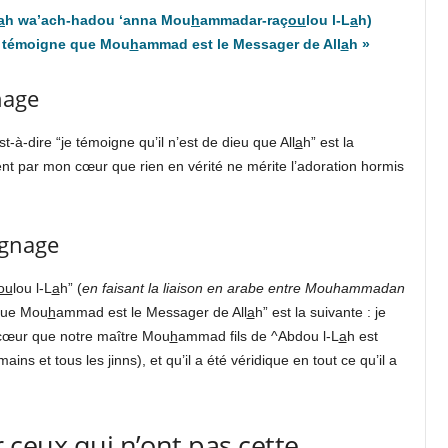
a
h wa’ach-hadou ‘anna Mou
h
ammadar-raç
ou
lou l-L
a
h)
e témoigne que Mou
h
ammad est le Messager de All
a
h
»
nage
est-à-dire “je témoigne qu’il n’est de dieu que All
a
h” est la
ent par mon cœur que rien en vérité ne mérite l’adoration hormis
ignage
ou
lou l-L
a
h” (
en faisant la liaison en arabe entre Mouhammadan
 que Mou
h
ammad est le Messager de All
a
h” est la suivante : je
 cœur que notre maître Mou
h
ammad fils de ^Abdou l-L
a
h est
umains et tous les
j
inns), et qu’il a été véridique en tout ce qu’il a
ceux qui n’ont pas cette