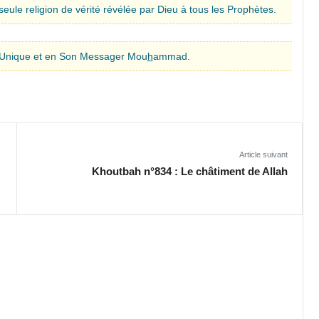
 seule religion de vérité révélée par Dieu à tous les Prophètes.
l’Unique et en Son Messager Mou
h
ammad.
Article suivant
Khoutbah n°834 : Le châtiment de Allah