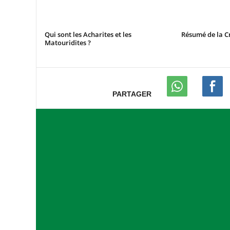
Qui sont les Acharites et les
Résumé de la 
Matouridites ?
PARTAGER
A
s
s
o
c
i
a