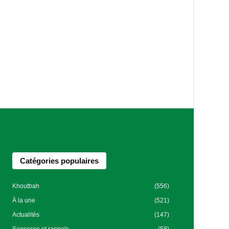
Catégories populaires
Khoutbah
(556)
À la une
(521)
Actualités
(147)