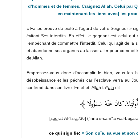
d’hommes et de femmes. Craignez All
a
h, Celui par Q
en maintenant les liens avec] les proc
« Faites preuve de piété à l’égard de votre Seigneur » si
évitant Ses interdits. En effet, le gagnant est celui q
l’empêchant de commettre l’interdit. Celui qui agit de la 
et abandonne ses organes au laisser aller pour commettre
de All
a
h.
Empressez-vous donc d’accomplir le bien, vous les 
désobéissance et les péchés car l’esclave verra au Jo
confirmé dans son livre. En effet, All
a
h ta^
a
l
a
dit :
﴿ ُ أُولَئِكَ كانَ عَنْهُ مَسْؤُولًا
[s
ou
rat Al-‘Isr
a
’/36] (‘inna s-sam^a wal-ba
s
ara
« Son ouïe, sa vue et son c