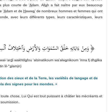
a plus courte de ‘
A
dam. All
a
h a fait naître par eux beaucoup
e ‘
A
dam et de
H
aww
a
’ de nombreux hommes et femmes qui ont
de, avec leurs différents types, leurs caractéristiques, leurs
وَمِنْ ءَايَاتِهِ خَلْقُ السَّمَوَاتِ وَالأَرْضِ وَٱخْتِلافُ أَلْسِنَت ﴾
 wal-‘ar
d
i wakhtil
a
fou ‘alsinatikoum wa’alw
a
ni­koum ‘inna f
i
dh
a
lika
tin lil-^
a
lam
i
n)
ation des cieux et de la Terre, les variétés de langage et de
cela des signes pour les mondes. »
r toute chose, Lui Qui est tout puissant à châtier les mécréants et
 soumission..