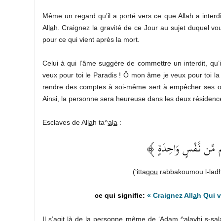
Même un regard qu’il a porté vers ce que All
a
h a interd
All
a
h. Craignez la gravité de ce Jour au sujet duquel v
pour ce qui vient après la mort.
Celui à qui l’âme suggère de commettre un interdit, qu’
veux pour toi le Paradis ! Ô mon âme je veux pour toi l
rendre des comptes à soi-même sert à empêcher ses org
Ainsi, la personne sera heureuse dans les deux résidence
Esclaves de All
a
h ta^
a
l
a
:
﴿ ُم مِّن نَّفْسٍ وَاحِدَةٍ
(‘itta
qou
rabbakoumou l-lad
« Craignez All
a
h Qui 
Il s’agit là de la personne même de ‘
A
dam ^alayhi s-sal