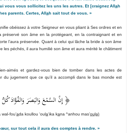
ui vous vous sollicitez les uns les autres. Et [craignez All
a
h
hes parents. Certes, All
a
h sait tout de vous. »
gnifie obéissez à votre Seigneur en vous pliant à Ses ordres et en
ui a préservé son âme en la protégeant, en la contraignant et en
sorte l’aura préservée. Quant à celui qui lâche la bride à son âme
 les péchés, il aura humilié son âme et aura mérité le châtiment
bien-aimés et gardez-vous bien de tomber dans les actes de
ur du jugement que ce qu’il a accompli dans le bas monde est
إِنَّ السَّمْعَ وَالبَصَرَ وَالفُؤَادَ كُلّ ﴾
 wal-fou’
a
da koullou ‘oul
a
‘ika k
a
na ^anhou mas’
ou
l
a)
œur, sur tout cela il aura des comptes à rendre. »