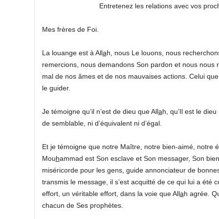
Entretenez les relations avec vos pro
Mes frères de Foi.
La louange est à All
a
h, nous Le louons, nous recherchon
remercions, nous demandons Son pardon et nous nous r
mal de nos âmes et de nos mauvaises actions. Celui que 
le guider.
Je témoigne qu’il n’est de dieu que All
a
h, qu’Il est le die
de semblable, ni d’équivalent ni d’égal.
Et je témoigne que notre Maître, notre bien-aimé, notre é
Mou
h
ammad est Son esclave et Son messager, Son bien-aim
miséricorde pour les gens, guide annonciateur de bonnes 
transmis le message, il s’est acquitté de ce qui lui a été 
effort, un véritable effort, dans la voie que All
a
h agrée. Qu
chacun de Ses prophètes.