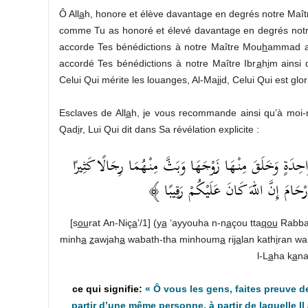
Ô All
a
h, honore et élève davantage en degrés notre Maî
comme Tu as honoré et élevé davantage en degrés notr
accorde Tes bénédictions à notre Maître Mou
h
ammad ai
accordé Tes bénédictions à notre Maître Ibr
a
h
i
m ainsi 
Celui Qui mérite les louanges, Al-Ma
ji
d, Celui Qui est glori
Esclaves de All
a
h, je vous recommande ainsi qu’à moi-m
Qad
i
r, Lui Qui dit dans Sa révélation explicite :
﴿ َةٍ وَخَلَقَ مِنْهَا زَوْجَهَا وَبَثَّ مِنْهُمَا رِجَالًا كَثِيرًا
لأَرْحَامَ إِنَّ اللهَ كَانَ عَلَيْكُمْ رَقِيبًا
[s
ou
rat An-Niç
a
’/1] (y
a
‘ayyouha n-n
a
çou tta
qou
Rabba
minh
a
z
aw
j
ah
a
wabath-tha minhoum
a
ri
ja
lan kath
i
ran wa
l-L
a
ha k
a
na
« Ô vous les gens, faites preuve de
partir d’une même personne, à partir de laquelle Il