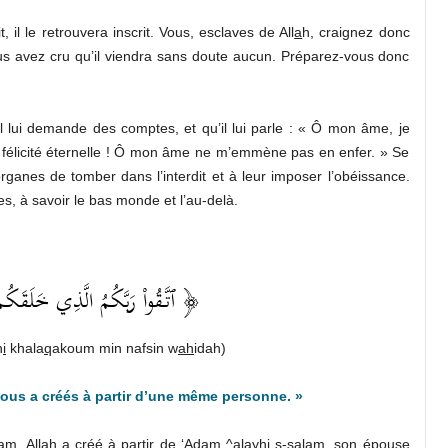
it, il le retrouvera inscrit. Vous, esclaves de All
a
h, craignez donc
ous avez cru qu’il viendra sans doute aucun. Préparez-vous donc
il lui demande des comptes, et qu’il lui parle : « Ô mon âme, je
a félicité éternelle ! Ô mon âme ne m’emmène pas en enfer. » Se
anes de tomber dans l’interdit et à leur imposer l’obéissance.
s, à savoir le bas monde et l’au-delà.
ٱتَّقُواْ رَبَّكُمُ الَّذِي خَلَقَك ﴾
h
i
khala
q
akoum min nafsin w
ah
idah)
vous a créés à partir d’une même personne. »
a
m. All
a
h a créé à partir de ‘
A
dam ^alayhi s-sal
a
m, son épouse