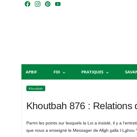
Skip
F
I
P
Y
to
a
n
i
o
content
c
s
n
u
e
t
t
T
b
a
e
u
o
g
r
b
o
r
e
e
k
a
s
m
t
APBIF
FOI
PRATIQUES
SAVA
Khoutbah
Khoutbah 876 : Relations d
Parmi les points sur lesquels la Loi a insisté, il y a l’ent
que nous a enseigné le Messager de All
a
h
s
alla l-L
a
hou 