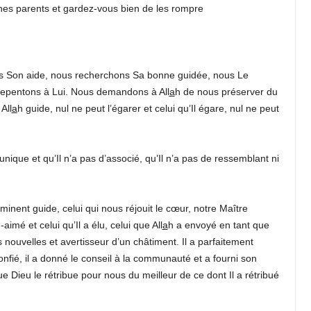
ches parents et gardez-vous bien de les rompre
s Son aide, nous recherchons Sa bonne guidée, nous Le
epentons à Lui. Nous demandons à All
a
h de nous préserver du
All
a
h guide, nul ne peut l’égarer et celui qu’Il égare, nul ne peut
u unique et qu’Il n’a pas d’associé, qu’Il n’a pas de ressemblant ni
minent guide, celui qui nous réjouit le cœur, notre Maître
é et celui qu’Il a élu, celui que All
a
h a envoyé en tant que
nouvelles et avertisseur d’un châtiment. Il a parfaitement
confié, il a donné le conseil à la communauté et a fourni son
e Dieu le rétribue pour nous du meilleur de ce dont Il a rétribué