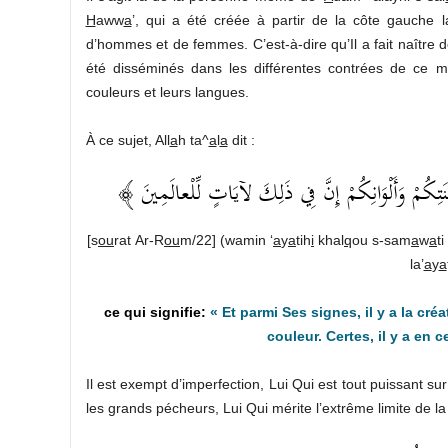
H
aww
a
’, qui a été créée à partir de la côte gauche l
d’hommes et de femmes. C’est-à-dire qu’Il a fait naître d
été disséminés dans les différentes contrées de ce mon
couleurs et leurs langues.
À ce sujet, All
a
h ta^
a
l
a
dit :
﴿ ِكُمْ وَأَلْوَانِكُمْ إِنَّ فِي ذَلِكَ لآيَاتٍ لِّلْعالَمِينَ
[s
ou
rat Ar-R
ou
m/22] (wamin ‘
a
y
a
tih
i
khal
q
ou s-sam
a
w
a
ti
la’
a
y
a
« Et parmi Ses signes, il y a la cré
couleur. Certes, il y a en 
Il est exempt d’imperfection, Lui Qui est tout puissant su
les grands pécheurs, Lui Qui mérite l’extrême limite de la