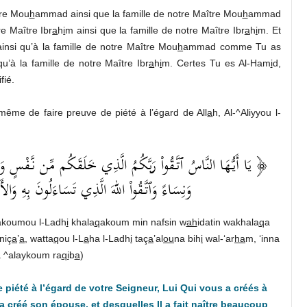
tre Mou
h
ammad ainsi que la famille de notre Maître Mou
h
ammad
e Maître Ibr
a
h
i
m ainsi que la famille de notre Maître Ibr
a
h
i
m. Et
nsi qu’à la famille de notre Maître Mou
h
ammad comme Tu as
qu’à la famille de notre Maître Ibr
a
h
i
m. Certes Tu es Al-Ham
i
d,
fié.
ême de faire preuve de piété à l’égard de All
a
h, Al-^Aliyyou l-
يَا أَيُّهَا النَّاسُ ٱتَّقُواْ رَبَّكُمُ الَّذِي خَلَقَكُم مِّن نَّفْسٍ وَاحِد
وَنِسَاءً وَٱتَّقُواْ اللهَ الَّذِي تَسَاءَلُونَ بِهِ وَا ﴾
koumou l-Ladh
i
khala
q
akoum min nafsin w
ah
idatin wakhala
q
a
niç
a
’
a
, watta
q
ou l-L
a
ha l-Ladh
i
taç
a
’al
ou
na bih
i
wal-‘ar
ha
m, ‘inna
 ^alaykoum ra
qi
b
a
)
 piété à l’égard de votre Seigneur, Lui Qui vous a créés à
 a créé son épouse, et desquelles Il a fait naître beaucoup