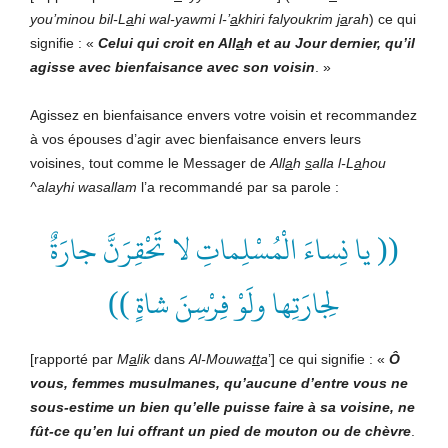
you’minou bil-L
a
hi wal-yawmi l-’
a
khiri falyoukrim
ja
rah
) ce qui
signifie : «
Celui qui croit en All
a
h et au Jour dernier, qu’il
agisse avec bienfaisance avec son voisin
. »
Agissez en bienfaisance envers votre voisin et recommandez
à vos épouses d’agir avec bienfaisance envers leurs
voisines, tout comme le Messager de
All
a
h
s
alla l-L
a
hou
^alayhi wasallam
l’a recommandé par sa parole :
(( يا نِساءَ الْمُسْلِماتِ لا تَحْقِرَنَّ جارَةٌ
لِجارَتِها ولَوْ فِرْسِنَ شاةٍ ))
[rapporté par
M
a
lik
dans
Al-Mouwa
tt
a
’] ce qui signifie : «
Ô
vous, femmes musulmanes, qu’aucune d’entre vous ne
sous-estime un bien qu’elle puisse faire à sa voisine, ne
fût-ce qu’en lui offrant un pied de mouton ou de chèvre
.