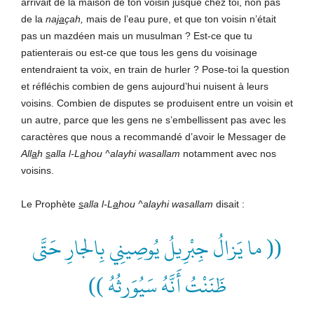
arrivait de la maison de ton voisin jusque chez toi, non pas
de la
na
ja
çah,
mais de l’eau pure, et que ton voisin n’était
pas un mazdéen mais un musulman ? Est-ce que tu
patienterais ou est-ce que tous les gens du voisinage
entendraient ta voix, en train de hurler ? Pose-toi la question
et réfléchis combien de gens aujourd’hui nuisent à leurs
voisins. Combien de disputes se produisent entre un voisin et
un autre, parce que les gens ne s’embellissent pas avec les
caractères que nous a recommandé d’avoir le Messager de
All
a
h
s
alla l-L
a
hou ^alayhi wasallam
notamment avec nos
voisins.
Le Prophète
s
alla l-L
a
hou ^alayhi wasallam
disait :
(( ما يَزالُ جِبْرِيلُ يُوصِينِي بِالجارِ حَتَّى
ظَنَنْتُ أَنَّهُ سَيُوَرثُهُ ))