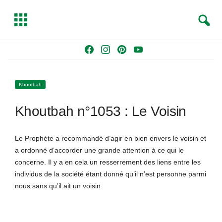
S
T
e
o
a
g
Skip
F
I
P
Y
r
g
to
a
n
i
o
c
l
content
c
s
n
u
h
e
Khoutbah
e
t
t
T
b
a
e
u
Khoutbah n°1053 : Le Voisin
o
g
r
b
o
r
e
e
k
a
s
Le Prophète a recommandé d’agir en bien envers le voisin et
m
t
a ordonné d’accorder une grande attention à ce qui le
concerne. Il y a en cela un resserrement des liens entre les
individus de la société étant donné qu’il n’est personne parmi
nous sans qu’il ait un voisin.