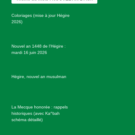
o
g
r
b
s
o
r
e
e
P
Coloriages (mise à jour Hégire
k
a
s
r
2026)
m
t
o
j
e
Nouvel an 1448 de l’Hégire :
t
mardi 16 juin 2026
s
d
e
B
Hégire, nouvel an musulman
i
e
n
f
La Mecque honorée : rappels
a
historiques (avec Ka^bah
i
schéma détaillé)
s
a