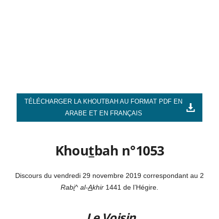
TÉLÉCHARGER LA KHOUTBAH AU FORMAT PDF EN
ARABE ET EN FRANÇAIS
Khou
t
bah n°1053
Discours du vendredi 29 novembre 2019 correspondant au 2
R
ab
i
^ al-
A
khir
1441 de l’Hégire.
Le Voisin