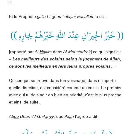
»
Et le Prophète
s
alla l-L
a
hou ^alayhi wasallam
a dit :
(( خَيْرُ الجِيرَانِ عِنْدَ اللهِ خَيْرُهُمْ لِجارِهِ ))
[rapporté par
Al-
Ha
kim
dans
Al-Moustadrak
] ce qui signifie :
«
Les meilleurs des voisins selon le jugement de All
a
h,
ce sont les meilleurs envers leurs propres voisins
. »
Quiconque se trouve dans ton voisinage, dans n’importe
quelle direction, est considéré comme un voisin. Le premier
avec qui tu dois agir en bien en priorité, c’est le plus proche
et ainsi de suite.
Ab
ou
Dharr
Al-
Ghif
a
riyy
, que
All
a
h
l’agrée a dit :