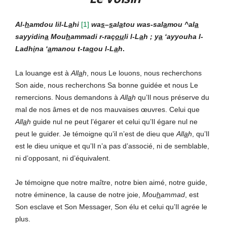
Al-
h
amdou lil-L
a
hi
[
1]
wa
s
–
s
al
a
tou was-sal
a
mou ^al
a
sayyidin
a
Mou
h
ammadi r-raç
ou
li l-L
a
h ; y
a
‘ayyouha l-
Ladh
i
na ‘
a
manou t-ta
q
ou l-L
a
h
.
La louange est à
All
a
h
, nous Le louons, nous recherchons
Son aide, nous recherchons Sa bonne guidée et nous Le
remercions. Nous demandons à
All
a
h
qu’Il nous préserve du
mal de nos âmes et de nos mauvaises œuvres. Celui que
All
a
h
guide nul ne peut l’égarer et celui qu’Il égare nul ne
peut le guider. Je témoigne qu’il n’est de dieu que
All
a
h
, qu’Il
est le dieu unique et qu’Il n’a pas d’associé, ni de semblable,
ni d’opposant, ni d’équivalent.
Je témoigne que notre maître, notre bien aimé, notre guide,
notre éminence, la cause de notre joie,
Mou
h
ammad
, est
Son esclave et Son Messager, Son élu et celui qu’Il agrée le
plus.