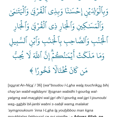
وَبِٱلۡوَٰلِدَيۡنِ إِحۡسَٰنٗا وَبِذِي ٱلۡقُرۡبَىٰ وَٱلۡيَتَٰمَىٰ
وَٱلۡمَسَٰكِينِ وَٱلۡجَارِ ذِي ٱلۡقُرۡبَىٰ وَٱلۡجَارِ
ٱلۡجُنُبِ وَٱلصَّاحِبِ بِٱلۡجَنۢبِ وَٱبۡنِ ٱلسَّبِيلِ
وَمَا مَلَكَتۡ أَيۡمَٰنُكُمۡۗ إِنَّ ٱللَّهَ لَا يُحِبُّ
مَن كَانَ مُخۡتَالٗا فَخُورًا ﴾
[
s
ou
rat An-Niç
a
’ /
36] (
wa^boudou l-L
a
ha wal
a
touchrik
ou
bih
i
chay’an wabil-w
a
lidayni ‘i
h
s
a
nan wabidhi l-
q
ourb
a
wal-
yat
a
m
a
wal-maç
a
k
i
ni wal-
ja
ri dhi l-
q
ourb
a
wal-
ja
ri l-
j
ounoubi
wa
s
–
sah
ibi bil-
j
anbi wabni s-sab
i
li wam
a
malakat
‘aym
a
noukoum ‘inna l-L
a
ha l
a
you
h
ibbou man k
a
na
moukht
a
lan fakh
ou
r
a
) ce qui signifie : «
Adorez
All
a
h
, ne