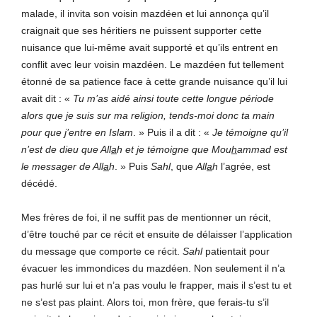
malade, il invita son voisin mazdéen et lui annonça qu’il
craignait que ses héritiers ne puissent supporter cette
nuisance que lui-même avait supporté et qu’ils entrent en
conflit avec leur voisin mazdéen. Le mazdéen fut tellement
étonné de sa patience face à cette grande nuisance qu’il lui
avait dit : «
Tu m’as aidé ainsi toute cette longue période
alors que je suis sur ma religion, tends-moi donc ta main
pour que j’entre en Islam
. » Puis il a dit : «
Je témoigne qu’il
n’est de dieu que All
a
h et je témoigne que Mou
h
ammad est
le messager de All
a
h
. » Puis
Sahl
, que
All
a
h
l’agrée, est
décédé.
Mes frères de foi, il ne suffit pas de mentionner un récit,
d’être touché par ce récit et ensuite de délaisser l’application
du message que comporte ce récit.
Sahl
patientait pour
évacuer les immondices du mazdéen. Non seulement il n’a
pas hurlé sur lui et n’a pas voulu le frapper, mais il s’est tu et
ne s’est pas plaint. Alors toi, mon frère, que ferais-tu s’il