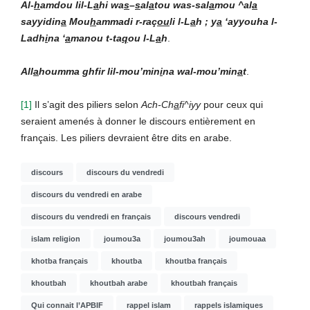
Al-
h
amdou lil-L
a
hi wa
s
–
s
al
a
tou was-sal
a
mou ^al
a
sayyidin
a
Mou
h
ammadi r-raç
ou
li l-L
a
h ; y
a
‘ayyouha l-
Ladh
i
na ‘
a
manou t-ta
q
ou l-L
a
h
.
All
a
houmma ghfir lil-mou’min
i
na wal-mou’min
a
t
.
[1]
Il s’agit des piliers selon
Ach-Ch
a
fi^iyy
pour ceux qui
seraient amenés à donner le discours entièrement en
français. Les piliers devraient être dits en arabe.
discours
discours du vendredi
discours du vendredi en arabe
discours du vendredi en français
discours vendredi
islam religion
joumou3a
joumou3ah
joumouaa
khotba français
khoutba
khoutba français
khoutbah
khoutbah arabe
khoutbah français
Qui connait l’APBIF
rappel islam
rappels islamiques