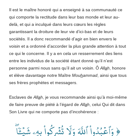
Il est le maître honoré qui a enseigné à sa communauté ce
qui comporte la rectitude dans leur bas monde et leur au-
delà, et qui a inculqué dans leurs cœurs les règles
garantissant la droiture de leur vie d’ici-bas et de leurs
sociétés. Il a donc recommandé d’agir en bien envers le
voisin et a ordonné d’accorder la plus grande attention à tout
ce qui le concerne. Il y a en cela un resserrement des liens
entre les individus de la société étant donné qu’il n’est
personne parmi nous sans qu’il ait un voisin. Ô
All
a
h
, honore
et élève davantage notre Maître
Mou
h
ammad
, ainsi que tous
ses frères prophètes et messagers.
Esclaves de
All
a
h
, je vous recommande ainsi qu’à moi-même
de faire preuve de piété à l’égard de
All
a
h
, celui Qui dit dans
Son Livre qui ne comporte pas d’incohérence :
﴿ وَٱعۡبُدُواْ ٱللَّهَ وَلَا تُشۡرِكُواْ بِهِۦ شَيۡ‍ٔٗاۖ