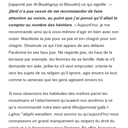
[rapporté par
Al-Boukh
a
riyy
et
Mouslim
] ce qui signifie : «
J
ibr
i
l n’a pas cessé de me recommander de faire
attention au voisin, au point que j’ai pensé qu’il allait le
compter au nombre des héritiers
. » Aujourd’hui, je me
recommande ainsi qu’à vous-mêmes d’agir en bien avec son
voisin. Manifeste ta joie pour sa joie et ton chagrin pour son
chagrin. Dissimule ce qui t’est apparu de ses défauts.
Pardonne-lui ses faux pas. Ne regarde pas, du haut de la
terrasse par exemple, les femmes de sa famille. Aide-le s’il
demande ton aide, prête-lui s’il veut emprunter, oriente-le
vers les sujets de sa religion qu’il ignore, agis envers lui tout
comme tu aimerais que les gens agissent envers toi.
Si nous observons les habitudes des maîtres parmi les
musulmans et l’attachement qu’avaient nos ancêtres à ce
qu’a recommandé notre bien-aimé
Mou
h
ammad
s
alla l-
L
a
hou ^alayhi wasallam
, nous aurons su qu’aujourd’hui nous
connaissons un grand manquement au respect du droit du
voisin et à la bienséance pour l’honorer. En effet, beaucoup