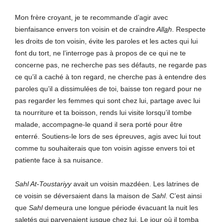
Mon frère croyant, je te recommande d’agir avec
bienfaisance envers ton voisin et de craindre
All
a
h
. Respecte
les droits de ton voisin, évite les paroles et les actes qui lui
font du tort, ne l’interroge pas à propos de ce qui ne te
concerne pas, ne recherche pas ses défauts, ne regarde pas
ce qu’il a caché à ton regard, ne cherche pas à entendre des
paroles qu’il a dissimulées de toi, baisse ton regard pour ne
pas regarder les femmes qui sont chez lui, partage avec lui
ta nourriture et ta boisson, rends lui visite lorsqu’il tombe
malade, accompagne-le quand il sera porté pour être
enterré. Soutiens-le lors de ses épreuves, agis avec lui tout
comme tu souhaiterais que ton voisin agisse envers toi et
patiente face à sa nuisance.
Sahl At-Toustariyy
avait un voisin mazdéen. Les latrines de
ce voisin se déversaient dans la maison de
Sahl
. C’est ainsi
que
Sahl
demeura une longue période évacuant la nuit les
saletés qui parvenaient jusque chez lui. Le jour où il tomba