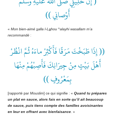
( إِنَّ خَلِيلِي صَلّى اللهُ علَيْهِ وسَلَّمَ
أَوْصانِي ))
«
Mon bien-aimé
s
alla l-L
a
hou ^alayhi wasallam
m’a
recommandé
:
(( إِذَا طَبَخْتَ مَرَقًا فَأَكْثِرْ ماءَهُ ثُمَّ انْظُرْ
أَهْلَ بَيْتٍ مِنْ جِيرَانِكَ فَأَصِبْهُمْ مِنْهَا
بِمَعْرُوفٍ ))
[rapporté par
Mouslim
] ce qui signifie : «
Quand tu prépares
un plat en sauce, alors fais en sorte qu’il ait beaucoup
de sauce, puis tiens compte des familles avoisinantes
en leur en offrant avec bienfaisance
. »