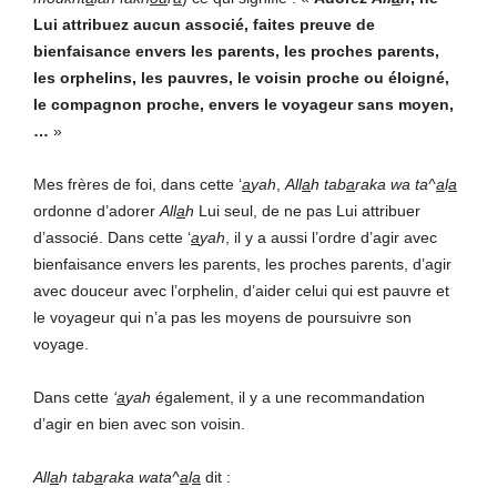
Lui attribuez aucun associé, faites preuve de
bienfaisance envers les parents, les proches parents,
les orphelins, les pauvres, le voisin proche ou éloigné,
le compagnon proche, envers le voyageur sans moyen,
…
»
Mes frères de foi, dans cette ‘
a
yah
,
All
a
h tab
a
raka wa ta^
a
l
a
ordonne d’adorer
All
a
h
Lui seul, de ne pas Lui attribuer
d’associé. Dans cette ‘
a
yah
, il y a aussi l’ordre d’agir avec
bienfaisance envers les parents, les proches parents, d’agir
avec douceur avec l’orphelin, d’aider celui qui est pauvre et
le voyageur qui n’a pas les moyens de poursuivre son
voyage.
Dans cette
‘
a
yah
également, il y a une recommandation
d’agir en bien avec son voisin.
All
a
h
tab
a
raka wata^
a
l
a
dit :