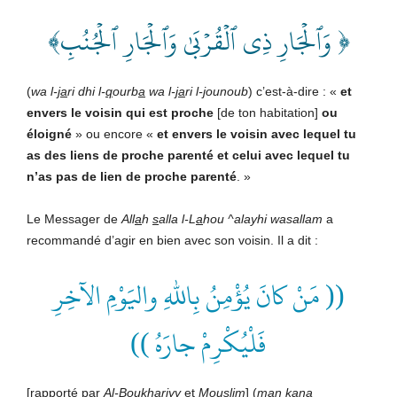
﴿ وَٱلۡجَارِ ذِي ٱلۡقُرۡبَىٰ وَٱلۡجَارِ ٱلۡجُنُبِ﴾
(
wa l-
ja
ri dhi l-
q
ourb
a
wa l-
ja
ri l-
j
ounoub
) c’est-à-dire : «
et
envers le voisin qui est proche
[de ton habitation]
ou
éloigné
» ou encore «
et envers le voisin avec lequel tu
as des liens de proche parenté et celui avec lequel tu
n’as pas de lien de proche parenté
. »
Le Messager de
All
a
h
s
alla l-L
a
hou ^alayhi wasallam
a
recommandé d’agir en bien avec son voisin. Il a dit :
(( مَنْ كانَ يُؤْمِنُ بِاللهِ واليَوْمِ الآخِرِ
فَلْيُكْرِمْ جارَهُ ))
[rapporté par
Al-Boukh
a
riyy
et
Mouslim
] (
man k
a
na