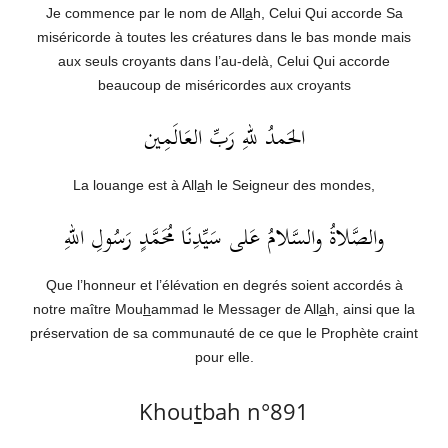
Je commence par le nom de All
a
h, Celui Qui accorde Sa
miséricorde à toutes les créatures dans le bas monde mais
aux seuls croyants dans l’au-delà, Celui Qui accorde
beaucoup de miséricordes aux croyants
الحَمدُ للهِ رَبِّ العَالَمِين
La louange est à All
a
h le Seigneur des mondes,
والصَّلاةُ والسَّلامُ عَلى سَيِّدِنَا مُحَمَّدٍ رَسُولِ اللهِ
Que l’honneur et l’élévation en degrés soient accordés à
notre maître Mou
h
ammad le Messager de All
a
h, ainsi que la
préservation de sa communauté de ce que le Prophète craint
pour elle.
Khou
t
bah n°891