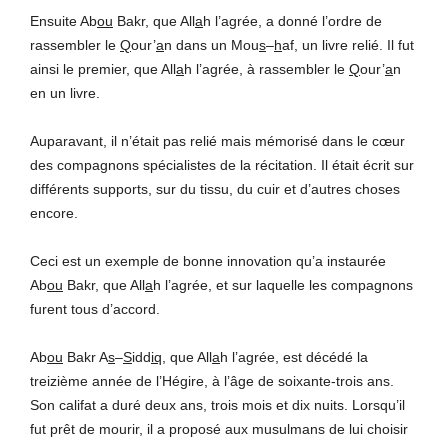
Ensuite Ab
ou
Bakr, que All
a
h l’agrée, a donné l’ordre de
rassembler le
Q
our’
a
n dans un Mou
s
–
h
af, un livre relié. Il fut
ainsi le premier, que All
a
h l’agrée, à rassembler le
Q
our’
a
n
en un livre.
Auparavant, il n’était pas relié mais mémorisé dans le cœur
des compagnons spécialistes de la récitation. Il était écrit sur
différents supports, sur du tissu, du cuir et d’autres choses
encore.
Ceci est un exemple de bonne innovation qu’a instaurée
Ab
ou
Bakr, que All
a
h l’agrée, et sur laquelle les compagnons
furent tous d’accord.
Ab
ou
Bakr A
s
–
S
idd
iq
, que All
a
h l’agrée, est décédé la
treizième année de l’Hégire, à l’âge de soixante-trois ans.
Son califat a duré deux ans, trois mois et dix nuits. Lorsqu’il
fut prêt de mourir, il a proposé aux musulmans de lui choisir