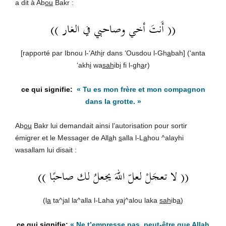
a dit à Ab
ou
Bakr :
(( أَنتَ أخي وصاحبي في الغار ))
[rapporté par Ibnou l-‘Ath
i
r dans ‘Ousdou l-Gh
a
bah] (‘anta
‘akh
i
wa
sah
ib
i
fi l-gh
a
r)
«
Tu es mon frère et mon compagnon
dans la grotte.
»
Ab
ou
Bakr lui demandait ainsi l’autorisation pour sortir
émigrer et le Messager de All
a
h
s
alla l-L
a
hou ^alayhi
wasallam lui disait :
(( لا تعجَلْ لعلّ اللهَ يجعلُ لك صاحبًا ))
(l
a
ta^
j
al la^alla l-Laha ya
j
^alou laka
sah
ib
a
)
«
Ne t’empresse pas, peut-être que
All
a
h