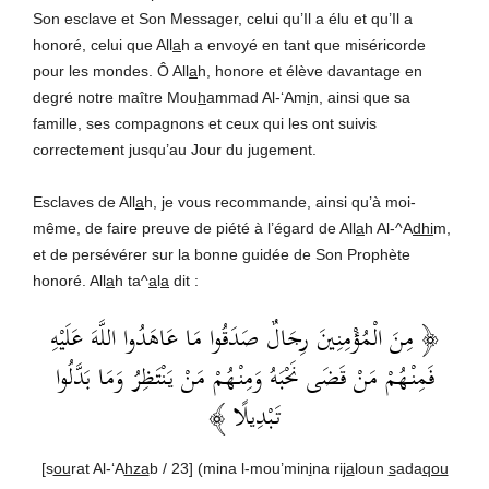
Son esclave et Son Messager, celui qu’Il a élu et qu’Il a
honoré, celui que All
a
h a envoyé en tant que miséricorde
pour les mondes. Ô All
a
h, honore et élève davantage en
degré notre maître Mou
h
ammad Al-‘Am
i
n, ainsi que sa
famille, ses compagnons et ceux qui les ont suivis
correctement jusqu’au Jour du jugement.
Esclaves de All
a
h, je vous recommande, ainsi qu’à moi-
même, de faire preuve de piété à l’égard de All
a
h Al-^A
dhi
m,
et de persévérer sur la bonne guidée de Son Prophète
honoré. All
a
h ta^
a
l
a
dit :
﴿ مِنَ الْمُؤْمِنِينَ رِجَالٌ صَدَقُوا مَا عَاهَدُوا اللَّهَ عَلَيْهِ
فَمِنْهُمْ مَنْ قَضَى نَحْبَهُ وَمِنْهُمْ مَنْ يَنْتَظِرُ وَمَا بَدَّلُوا
تَبْدِيلًا ﴾
[s
ou
rat Al-‘A
hza
b / 23] (mina l-mou’min
i
na ri
ja
loun
s
ada
qou