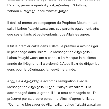
Paradis, parmi lesquels il y a A
z
–
Z
oubayr, ^Outhm
a
n,
^Abdou r-Ra
h
m
a
n Ibnou ^Awf et
T
al
h
ah.
Il était lui-même un compagnon du Prophète Mou
h
ammad
s
alla l-L
a
hou ^alayhi wasallam, ses parents également, ainsi
que ses enfants et petits-enfants, que All
a
h les agrée.
Il fut le premier calife dans l’Islam, le premier à avoir diriger
le pèlerinage dans l’Islam. Le Messager de All
a
h
s
alla l-
L
a
hou ^alayhi wasallam a conquis La Mecque la huitième
année de l’Hégire, et il a ordonné à Ab
ou
Bakr de diriger les
gens pour le pèlerinage, la neuvième année.
Ab
ou
Bakr A
s
–
S
idd
iq
a accompli l’émigration avec le
Messager de All
a
h
s
alla l-L
a
hou ^alayhi wasallam, il l’a
accompagné dans la grotte, il lui a tenu compagnie et il l’a
préservé par sa propre personne. Ainsi, d’après le fils de
^Oumar, le Messager de All
a
h
s
alla l-L
a
hou ^alayhi wasallam