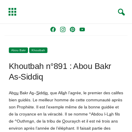
S
T
e
o
a
g
Skip
F
I
P
Y
r
g
to
a
n
i
o
c
l
content
c
s
n
u
h
e
Abou Bakr
Khoutbah
e
t
t
T
b
a
e
u
Khoutbah n°891 : Abou Bakr
o
g
r
b
o
r
e
e
As-Siddiq
k
a
s
m
t
Ab
ou
Bakr A
s
–
S
idd
iq
, que All
a
h l’agrée, le premier des califes
bien guidés. Le meilleur homme de cette communauté après
son Prophète. Il est l’exemple même de la bonne guidée et
de la croyance en la véracité. Il se nomme ^Abdou l-L
a
h fils
de ^Outhm
a
n, de la tribu de
Q
ouraych et il est né trois ans
environ après l’année de l’éléphant. Il faisait partie des