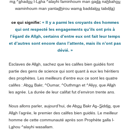
m
a
^
a
had
ou
l-L
a
ha ^alayhi faminhoum man
q
a
da
na
h
bah
ou
waminhoum man yanta
dh
irou wam
a
baddal
ou
tabd
i
l
a
)
«
Il y a parmi les croyants des hommes
qui ont respecté les engagements qu’ils ont pris à
l’égard de All
a
h, certains d’entre eux ont fait leur temps
et d’autres sont encore dans l’attente, mais ils n’ont pas
dévié.
»
Esclaves de All
a
h, sachez que les califes bien guidés font
partie des gens de science qui sont quant à eux les héritiers
des prophètes. Les meilleurs d’entre eux ce sont les quatre
califes : Ab
ou
Bakr, ^Oumar, ^Outhm
a
n et ^Aliyy, que All
a
h
les agrée. La durée de leur califat fut d’environ trente ans.
Nous allons parler, aujourd’hui, de Ab
ou
Bakr A
s
–
S
idd
iq
, que
All
a
h l’agrée, le premier des califes bien guidés. Le meilleur
homme de cette communauté après son Prophète
s
alla l-
L
a
hou ^alayhi wasallam.