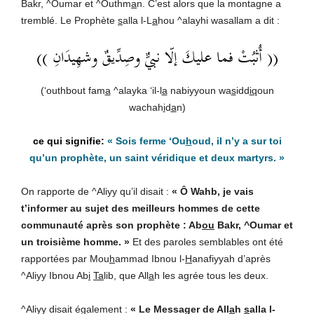
Bakr, ^Oumar et ^Outhm
a
n. C’est alors que la montagne a
tremblé. Le Prophète
s
alla l-L
a
hou ^alayhi wasallam a dit :
(( أُثبُتْ فما عليكَ إلّا نبيٌّ وصِدِّيقٌ وشهِيدَانِ ))
(‘outhbout fam
a
^alayka ‘il-l
a
nabiyyoun wa
s
idd
iq
oun
wachah
i
d
a
n)
«
Sois ferme ‘Ou
h
oud, il n’y a sur toi
qu’un prophète, un saint véridique et deux martyrs.
»
On rapporte de ^Aliyy qu’il disait :
« Ô Wahb, je vais
t’informer au sujet des meilleurs hommes de cette
communauté après son prophète : Ab
ou
Bakr, ^Oumar et
un troisième homme. »
Et des paroles semblables ont été
rapportées par Mou
h
ammad Ibnou l-
H
anafiyyah d’après
^Aliyy Ibnou Ab
i
Ta
lib, que All
a
h les agrée tous les deux.
^Aliyy disait également :
« Le Messager de All
a
h
s
alla l-