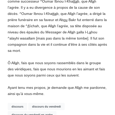
comme successeur ^Oumar Ibnou l-Kha
tta
b, que All
a
h
l’agrée. Il y a eu divergence à propos de la cause de son
décès. ^Oumar Ibnou l-Kha
tta
b, que All
a
h l’agrée, a dirigé la
prière funéraire en sa faveur et Ab
ou
Bakr fut enterré dans la
maison de ^
A
’ichah, que All
a
h l’agrée, sa tête disposée au
niveau des épaules du Messager de All
a
h
s
alla l-L
a
hou
^alayhi wasallam [mais pas dans la même tombe]. Il fut son
compagnon dans la vie et il continue d’être à ses côtés après
sa mort.
Ô All
a
h, fais que nous soyons rassemblés dans le groupe
des véridiques, fais que nous mourions en les aimant et fais
que nous soyons parmi ceux qui les suivent.
Ayant tenu mes propos, je demande que All
a
h me pardonne,
ainsi qu’à vous-même.
discours
discours du vendredi
discours du vendredi en arabe