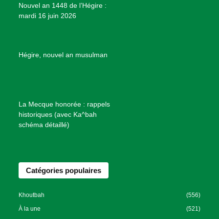
Nouvel an 1448 de l’Hégire :
t
mardi 16 juin 2026
s
d
e
B
Hégire, nouvel an musulman
i
e
n
f
La Mecque honorée : rappels
a
historiques (avec Ka^bah
i
schéma détaillé)
s
a
n
Catégories populaires
c
e
I
Khoutbah
(556)
s
À la une
(521)
l