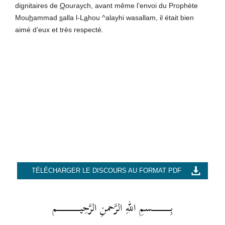
dignitaires de
Q
ouraych, avant même l’envoi du Prophète
Mou
h
ammad
s
alla l-L
a
hou ^alayhi wasallam, il était bien
aimé d’eux et très respecté.
TÉLÉCHARGER LE DISCOURS AU FORMAT PDF
بِــــــــــــــــــسمِ اللهِ الرَّحمنِ الرَّحِيــــــــــــــــــــــم