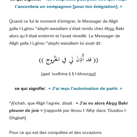
t’accordera un compagnon
[pour ton émigration]. »
Quand ce fut le moment d’émigrer, le Messager de All
a
h
s
alla l-L
a
hou ^alayhi wasallam s’était rendu chez Ab
ou
Bakr
alors qu’il était endormi et l’avait réveillé. Le Messager de
All
a
h
s
alla l-L
a
hou ^alayhi wasallam lui avait dit :
(( قد أُذِنَ لي في الخُروج ))
(
q
ad ‘oudhina l
i
f
i
l-khour
ouj
)
«
J’ai reçu l’autorisation de partir
. »
^
A
’ichah, que All
a
h l’agrée, disait :
« J’ai vu alors Ab
ou
Bakr
pleurer de joie »
[rapporté par Ibnou l-‘Ath
i
r dans ‘Ousdou l-
Gh
a
bah]
Pour ce qui est des conquêtes et des occasions