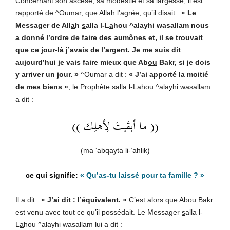
Concernant son ascèse, sa modestie et sa largesse, il est
rapporté de ^Oumar, que All
a
h l’agrée, qu’il disait :
« Le
Messager de All
a
h
s
alla l-L
a
hou ^alayhi wasallam nous
a donné l’ordre de faire des aumônes et, il se trouvait
que ce jour-là j’avais de l’argent. Je me suis dit
aujourd’hui je vais faire mieux que Ab
ou
Bakr, si je dois
y arriver un jour. »
^Oumar a dit :
« J’ai apporté la moitié
de mes biens »
, le Prophète
s
alla l-L
a
hou ^alayhi wasallam
a dit :
(( ما أبقَيتَ لِأهلِك ))
(m
a
‘ab
q
ayta li-’ahlik)
«
Qu’as-tu laissé pour ta famille ?
»
Il a dit :
« J’ai dit : l’équivalent. »
C’est alors que Ab
ou
Bakr
est venu avec tout ce qu’il possédait. Le Messager
s
alla l-
L
a
hou ^alayhi wasallam lui a dit :