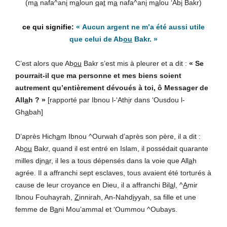
(m
a
nafa^an
i
m
a
loun
q
a
t
m
a
nafa^an
i
m
a
lou ‘Ab
i
Bakr)
«
Aucun argent ne m’a été aussi utile
que celui de Ab
ou
Bakr.
»
C’est alors que Ab
ou
Bakr s’est mis à pleurer et a dit :
« Se
pourrait-il que ma personne et mes biens soient
autrement qu’entièrement dévoués à toi, ô Messager de
All
a
h ? »
[rapporté par Ibnou l-‘Ath
i
r dans ‘Ousdou l-
Gh
a
bah]
D’après Hich
a
m Ibnou ^Ourwah d’après son père, il a dit :
Ab
ou
Bakr, quand il est entré en Islam, il possédait quarante
milles d
i
n
a
r, il les a tous dépensés dans la voie que All
a
h
agrée. Il a affranchi sept esclaves, tous avaient été torturés à
cause de leur croyance en Dieu, il a affranchi Bil
a
l, ^
A
mir
Ibnou Fouhayrah,
Z
innirah, An-Nahd
i
yyah, sa fille et une
femme de B
a
ni Mou’ammal et ‘Oummou ^Oubays.