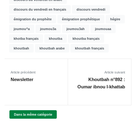
discours du vendredi en français
discours vendredi
émigration du prophète
émigration prophétique
hégire
joumou^a
joumou3a
joumou3ah
joumouaa
khotba français
khoutba
khoutba français
khoutbah
khoutbah arabe
khoutbah français
Article précédent
Article suivant
Newsletter
Khoutbah n°892 :
Oumar ibnou l-khattab
Dans la même catégorie