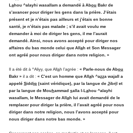
L
a
hou ^alayhi wasallam a demandé à Ab
ou
Bakr de
s’avancer pour diriger les gens dans la prière. J’étais
présent et je n’étais pas ailleurs et j’étais en bonne
santé, je n’étais pas malade ; s’il avait voulu me
demander à moi de diriger les gens, il me l’aurait
demandé. Ainsi, nous avons accepté pour diriger nos
affaires du bas monde celui que All
a
h et Son Messager
ont agréé pour nous diriger dans notre religion. »
Il a été dit à ^Aliyy, que All
a
h l’agrée :
« Parle-nous de Ab
ou
Bakr »
il a dit :
« C’est un homme que All
a
h ^a
zz
a wa
j
all a
appelé
S
idd
iq
(saint véridique), par la langue de
J
ibr
i
l et
par la langue de Mou
h
ammad
s
alla l-L
a
hou ^alayhi
wasallam, le Messager de All
a
h lui avait demandé de le
remplacer pour diriger la prière, il l’avait agréé pour nous
diriger dans notre religion, nous l’avons accepté pour
nous diriger dans notre bas monde. »