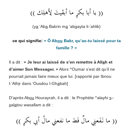
(( يا أبا بكرٍ ما أبقَيتَ لِأهلِك ))
(y
a
‘Ab
a
Bakrin m
a
‘ab
q
ayta li-’ahlik)
«
Ô Ab
ou
Bakr, qu’as-tu laissé pour ta
famille ?
»
Il a dit :
« Je leur ai laissé de s’en remettre à All
a
h et
d’aimer Son Messager. »
Alors ^Oumar s’est dit qu’il ne
pourrait jamais faire mieux que lui. [rapporté par Ibnou
l-‘Ath
i
r dans ‘Ousdou l-Gh
a
bah]
D’après Ab
ou
Hourayrah, il a dit : le Prophète ^alayhi
s
–
s
al
a
tou wasallam a dit :
(( ما نَفَعنِي مالٌ قَط ما نفعني مالُ أبي بكرٍ ))