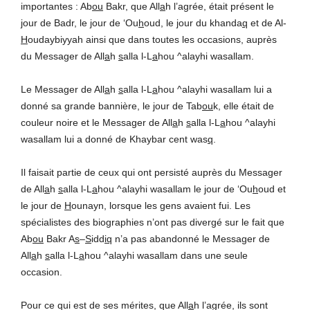
importantes : Ab
ou
Bakr, que All
a
h l’agrée, était présent le
jour de Badr, le jour de ‘Ou
h
oud, le jour du khanda
q
et de Al-
H
oudaybiyyah ainsi que dans toutes les occasions, auprès
du Messager de All
a
h
s
alla l-L
a
hou ^alayhi wasallam.
Le Messager de All
a
h
s
alla l-L
a
hou ^alayhi wasallam lui a
donné sa grande bannière, le jour de Tab
ou
k, elle était de
couleur noire et le Messager de All
a
h
s
alla l-L
a
hou ^alayhi
wasallam lui a donné de Khaybar cent was
q
.
Il faisait partie de ceux qui ont persisté auprès du Messager
de All
a
h
s
alla l-L
a
hou ^alayhi wasallam le jour de ‘Ou
h
oud et
le jour de
H
ounayn, lorsque les gens avaient fui. Les
spécialistes des biographies n’ont pas divergé sur le fait que
Ab
ou
Bakr A
s
–
S
idd
iq
n’a pas abandonné le Messager de
All
a
h
s
alla l-L
a
hou ^alayhi wasallam dans une seule
occasion.
Pour ce qui est de ses mérites, que All
a
h l’agrée, ils sont