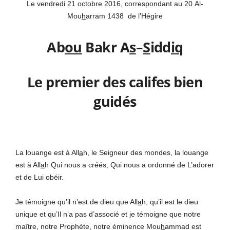
Le vendredi 21 octobre 2016, correspondant au 20 Al-
Mou
h
arram 1438 de l’Hégire
Ab
ou
Bakr A
s
–
S
idd
iq
Le premier des califes bien
guidés
La louange est à All
a
h, le Seigneur des mondes, la louange
est à All
a
h Qui nous a créés, Qui nous a ordonné de L’adorer
et de Lui obéir.
Je témoigne qu’il n’est de dieu que All
a
h, qu’il est le dieu
unique et qu’Il n’a pas d’associé et je témoigne que notre
maître, notre Prophète, notre éminence Mou
h
ammad est