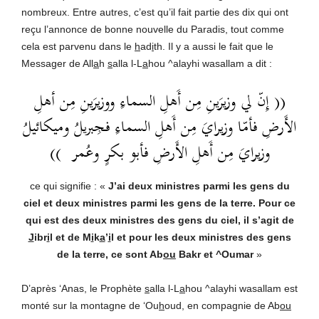
nombreux. Entre autres, c’est qu’il fait partie des dix qui ont
reçu l’annonce de bonne nouvelle du Paradis, tout comme
cela est parvenu dans le
h
ad
i
th. Il y a aussi le fait que le
Messager de All
a
h
s
alla l-L
a
hou ^alayhi wasallam a dit :
(( إِنّ لي وزيرَينِ مِن أَهلِ السماءِ ووزيرَينِ مِن أهلِ
الأَرضِ فأمّا وزيرايَ مِن أَهلِ السماءِ فجِبريلُ وميكائيلُ
وزيرايَ مِن أَهلِ الأَرضِ فأبو بكرٍ وعُمر ))
ce qui signifie : «
J’ai deux ministres parmi les gens du
ciel et deux ministres parmi les gens de la terre. Pour ce
qui est des deux ministres des gens du ciel, il s’agit de
J
ibr
i
l et de M
i
k
a
’
i
l et pour les deux ministres des gens
de la terre, ce sont Ab
ou
Bakr et ^Oumar
»
D’après ‘Anas, le Prophète
s
alla l-L
a
hou ^alayhi wasallam est
monté sur la montagne de ‘Ou
h
oud, en compagnie de Ab
ou