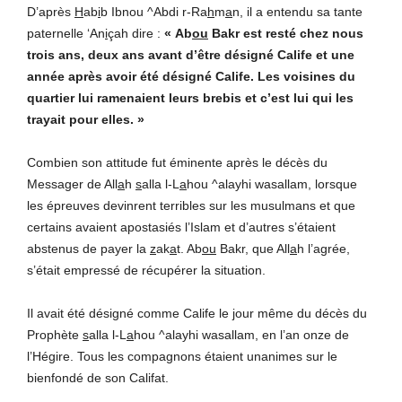
D’après
H
ab
i
b Ibnou ^Abdi r-Ra
h
m
a
n, il a entendu sa tante
paternelle ‘An
i
çah dire :
« Ab
ou
Bakr est resté chez nous
trois ans, deux ans avant d’être désigné Calife et une
année après avoir été désigné Calife. Les voisines du
quartier lui ramenaient leurs brebis et c’est lui qui les
trayait pour elles. »
Combien son attitude fut éminente après le décès du
Messager de All
a
h
s
alla l-L
a
hou ^alayhi wasallam, lorsque
les épreuves devinrent terribles sur les musulmans et que
certains avaient apostasiés l’Islam et d’autres s’étaient
abstenus de payer la
z
ak
a
t. Ab
ou
Bakr, que All
a
h l’agrée,
s’était empressé de récupérer la situation.
Il avait été désigné comme Calife le jour même du décès du
Prophète
s
alla l-L
a
hou ^alayhi wasallam, en l’an onze de
l’Hégire. Tous les compagnons étaient unanimes sur le
bienfondé de son Califat.