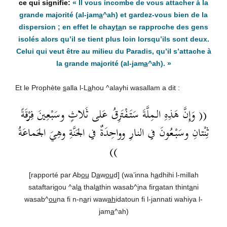
« Il vous incombe de vous attacher à la
grande majorité (al-
j
am
a
^ah) et gardez-vous bien de la
dispersion ; en effet le chay
ta
n se rapproche des gens
isolés alors qu’il se tient plus loin lorsqu’ils sont deux.
Celui qui veut être au milieu du Paradis, qu’il s’attache à
la grande majorité (al-
j
am
a
^ah). »
Et le Prophète
s
alla l-L
a
hou ^alayhi wasallam a dit :
(( وَإِنَّ هَذِهِ الـمِلَّةَ سَتَفْتَرِقُ عَلى ثَلاثٍ وسَبْعِينَ فِرْقَةً
ثِنْتانِ وسَبْعُونَ في النارِ وواحِدَةٌ في الجَنَّةِ وهِيَ الجَماعَةُ
))
[rapporté par Ab
ou
D
a
w
ou
d] (wa’inna h
a
dhihi l-millah
sataftari
q
ou ^al
a
thal
a
thin wasab^
i
na fir
q
atan thint
a
ni
wasab^
ou
na fi n-n
a
ri waw
ah
idatoun fi l-
j
annati wahiya l-
j
am
a
^ah)