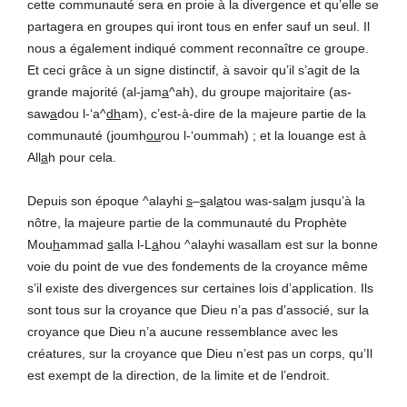
cette communauté sera en proie à la divergence et qu’elle se
partagera en groupes qui iront tous en enfer sauf un seul. Il
nous a également indiqué comment reconnaître ce groupe.
Et ceci grâce à un signe distinctif, à savoir qu’il s’agit de la
grande majorité (al-
j
am
a
^ah), du groupe majoritaire (as-
saw
a
dou l-‘a^
dh
am), c’est-à-dire de la majeure partie de la
communauté (
j
oumh
ou
rou l-‘oummah) ; et la louange est à
All
a
h pour cela.
Depuis son époque ^alayhi
s
–
s
al
a
tou was-sal
a
m jusqu’à la
nôtre, la majeure partie de la communauté du Prophète
Mou
h
ammad
s
alla l-L
a
hou ^alayhi wasallam est sur la bonne
voie du point de vue des fondements de la croyance même
s’il existe des divergences sur certaines lois d’application. Ils
sont tous sur la croyance que Dieu n’a pas d’associé, sur la
croyance que Dieu n’a aucune ressemblance avec les
créatures, sur la croyance que Dieu n’est pas un corps, qu’Il
est exempt de la direction, de la limite et de l’endroit.