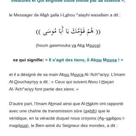
créatures et Qui englobe toute chose par Sa science »,
le Messager de All
a
h
s
alla l-L
a
hou ^alayhi wasallam a dit :
(( هُمْ قَوْمُكَ يَا أَبَا مُوسَى ))
(houm
q
awmouka y
a
Ab
a
M
ou
ç
a
)
« Il s’agit des tiens, ô Ab
ou
M
ou
ç
a
! »
et il a désigné de sa main Ab
ou
M
ou
ç
a
Al-‘Ach^ariyy. L’Imam
Al-
Q
ouchayriyy a dit : « Ceux qui suivent Abou l-
H
açan
Al-‘Ach^ariyy font partie des siens. »
D’autre part, l’Imam A
h
mad ainsi que Al-
Ha
kim ont rapporté
avec une chaîne de transmission sûre (
s
a
hih
) que le
véridique, en la véracité duquel nous croyons (A
s
–
sa
di
q
ou l-
ma
s
d
ouq
), le Bien-aimé du Seigneur des mondes, a dit :