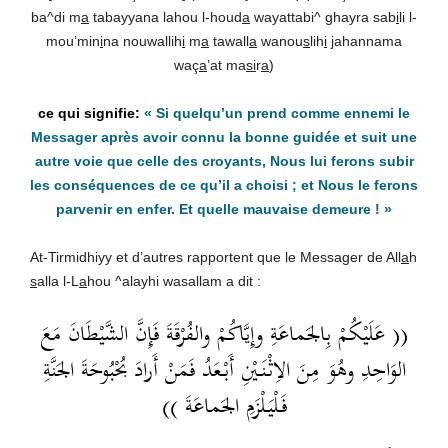
ba^di m
a
tabayyana lahou l-houd
a
wayattabi^ ghayra sab
i
li l-
mou’min
i
na nouwallih
i
m
a
tawall
a
wanou
s
lih
i
j
ahannama
waç
a
’at ma
si
r
a
)
« Si quelqu’un prend comme ennemi le
Messager après avoir connu la bonne guidée et suit une
autre voie que celle des croyants, Nous lui ferons subir
les conséquences de ce qu’il a choisi ; et Nous le ferons
parvenir en enfer. Et quelle mauvaise demeure ! »
At-Tirmidhiyy et d’autres rapportent que le Messager de All
a
h
s
alla l-L
a
hou ^alayhi wasallam a dit :
(( عَلَيْكُمْ بِالجَماعَةِ وإِيَّاكُمْ والفُرْقَةَ فَإِنَّ الشَّيْطَانَ مَعَ
الوَاحِدِ وهُوَ مِنَ الاِثْنَيْنِ أَبْعَدُ فَمَنْ أَرادَ بُحْبُوحَةَ الجَنَّةِ
فَلْيَلْزَمِ الجَماعَةَ ))