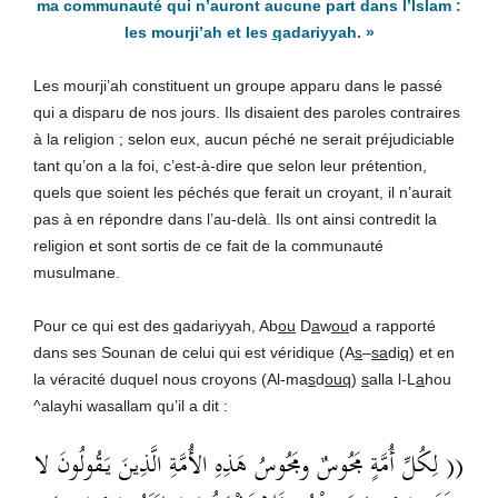
ma communauté qui n’auront aucune part dans l’Islam :
les mour
j
i’ah et les
q
adariyyah. »
Les mour
j
i’ah constituent un groupe apparu dans le passé
qui a disparu de nos jours. Ils disaient des paroles contraires
à la religion ; selon eux, aucun péché ne serait préjudiciable
tant qu’on a la foi, c’est-à-dire que selon leur prétention,
quels que soient les péchés que ferait un croyant, il n’aurait
pas à en répondre dans l’au-delà. Ils ont ainsi contredit la
religion et sont sortis de ce fait de la communauté
musulmane.
Pour ce qui est des
q
adariyyah, Ab
ou
D
a
w
ou
d a rapporté
dans ses Sounan de celui qui est véridique (A
s
–
sa
di
q
) et en
la véracité duquel nous croyons (Al-ma
s
d
ouq
)
s
alla l-L
a
hou
^alayhi wasallam qu’il a dit :
(( لِكُلِّ أُمَّةٍ مَجُوسٌ ومَجُوسُ هَذِهِ الأُمَّةِ الَّذِينَ يَقُولُونَ لا