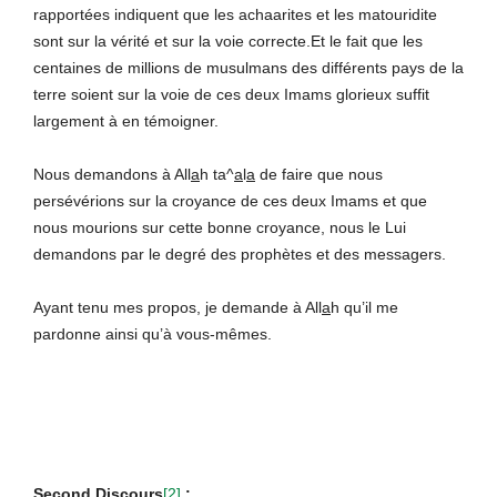
rapportées indiquent que les achaarites et les matouridite
sont sur la vérité et sur la voie correcte.Et le fait que les
centaines de millions de musulmans des différents pays de la
terre soient sur la voie de ces deux Imams glorieux suffit
largement à en témoigner.
Nous demandons à All
a
h ta^
a
l
a
de faire que nous
persévérions sur la croyance de ces deux Imams et que
nous mourions sur cette bonne croyance, nous le Lui
demandons par le degré des prophètes et des messagers.
Ayant tenu mes propos, je demande à All
a
h qu’il me
pardonne ainsi qu’à vous-mêmes.
Second Discours
[2]
: