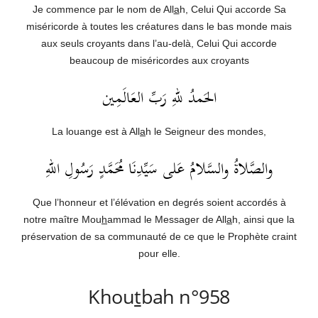
Je commence par le nom de All
a
h, Celui Qui accorde Sa
miséricorde à toutes les créatures dans le bas monde mais
aux seuls croyants dans l’au-delà, Celui Qui accorde
beaucoup de miséricordes aux croyants
الحَمدُ للهِ رَبِّ العَالَمِين
La louange est à All
a
h le Seigneur des mondes,
والصَّلاةُ والسَّلامُ عَلى سَيِّدِنَا مُحَمَّدٍ رَسُولِ اللهِ
Que l’honneur et l’élévation en degrés soient accordés à
notre maître Mou
h
ammad le Messager de All
a
h, ainsi que la
préservation de sa communauté de ce que le Prophète craint
pour elle.
Khou
t
bah n°958