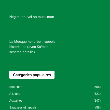
d
e
B
Hégire, nouvel an musulman
i
e
n
f
La Mecque honorée : rappels
a
historiques (avec Ka^bah
i
schéma détaillé)
s
a
n
Catégories populaires
c
e
I
Khoutbah
(556)
s
À la une
(521)
l
Actualités
(147)
a
Sagesses et rappels
(58)