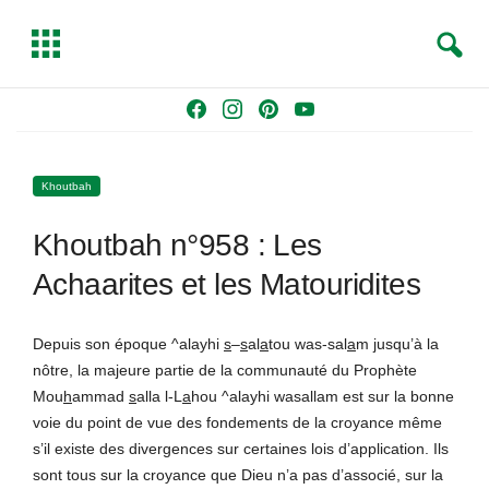
S
T
e
o
a
g
Skip
F
I
P
Y
r
g
to
a
n
i
o
c
l
content
c
s
n
u
h
e
Khoutbah
e
t
t
T
b
a
e
u
Khoutbah n°958 : Les
o
g
r
b
o
r
e
e
Achaarites et les Matouridites
k
a
s
m
t
Depuis son époque ^alayhi
s
–
s
al
a
tou was-sal
a
m jusqu’à la
nôtre, la majeure partie de la communauté du Prophète
Mou
h
ammad
s
alla l-L
a
hou ^alayhi wasallam est sur la bonne
voie du point de vue des fondements de la croyance même
s’il existe des divergences sur certaines lois d’application. Ils
sont tous sur la croyance que Dieu n’a pas d’associé, sur la