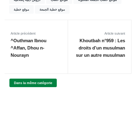
موقع خطبة الجمعة
موقع خطبة
Article précédent
Article suivant
^Outhman Ibnou
Khoutbah n°959 : Les
^Affan, Dhou n-
droits d’un musulman
Nourayn
sur un autre musulman
Dans la même catégorie