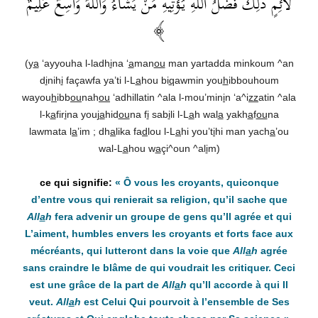
لَائِمٍ ذَلِكَ فَضْلُ اللَّهِ يُؤْتِيهِ مَنْ يَشَاءُ وَاللَّهُ وَاسِعٌ عَلِيمٌ
﴾
(y
a
‘ayyouha l-ladh
i
na ‘
a
man
ou
man yartadda minkoum ^an
d
i
nih
i
façawfa ya’ti l-L
a
hou bi
q
awmin you
h
ibbouhoum
wayou
h
ibb
ou
nah
ou
‘adhillatin ^ala l-mou’min
i
n ‘a^i
zz
atin ^ala
l-k
a
fir
i
na you
ja
hid
ou
na f
i
sab
i
li l-L
a
h wal
a
yakh
a
f
ou
na
lawmata l
a
’im ; dh
a
lika fa
d
lou l-L
a
hi you’t
i
hi man yach
a
’ou
wal-L
a
hou w
a
çi^oun ^al
i
m)
« Ô vous les croyants, quiconque
d’entre vous qui renierait sa religion, qu’il sache que
All
a
h
fera advenir un groupe de gens qu’Il agrée et qui
L’aiment, humbles envers les croyants et forts face aux
mécréants, qui lutteront dans la voie que
All
a
h
agrée
sans craindre le blâme de qui voudrait les critiquer. Ceci
est une grâce de la part de
All
a
h
qu’Il accorde à qui Il
veut.
All
a
h
est Celui Qui pourvoit à l’ensemble de Ses