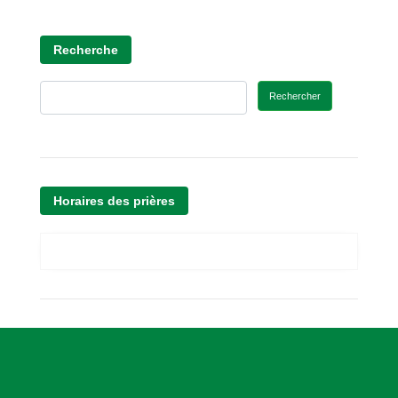
Recherche
Rechercher
Horaires des prières
A
s