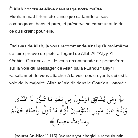
Ô All
a
h honore et élève davantage notre maître
Mou
h
ammad l’Honnête, ainsi que sa famille et ses
compagnons bons et purs, et préserve sa communauté de
ce qu’il craint pour elle.
Esclaves de All
a
h, je vous recommande ainsi qu’à moi-même
de faire preuve de piété à l’égard de All
a
h Al-^Aliyy, Al-
^A
dhi
m. Craignez-Le. Je vous recommande de persévérer
sur la voie du Messager de All
a
h
s
alla l-L
a
hou ^alayhi
wasallam et de vous attacher à la voie des croyants qui est la
voie de la majorité. All
a
h ta^
a
l
a
dit dans le Qour’
a
n Honoré :
﴿ وَمَن يُشَاقِقِ الرَّسُولَ مِن بَعْدِ مَا تَبَيَّنَ لَهُ الهُدَى
وَيَتَّبِعْ غَيْرَ سَبِيلِ الـمُؤْمِنِينَ نُوَلِّهِ مَا تَوَلَّى وَنُصْلِهِ جَهَنَّمَ
وَسَاءَتْ مَصِيرًا ﴾
[s
ou
rat An-Niç
a
’ / 115] (waman youch
aq
i
q
i r-raç
ou
la min