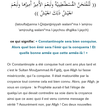
(( لَتُفْتَحَنَّ القُسْطَنْطِينِيَّةُ ولَنِعْمَ الأَمِيرُ أَمِيرُها ولَنِعْمَ
الجَيْشُ ذَلِكَ الجَيْشُ ))
(latoufta
h
anna l-
Q
is
t
an
ti
niyyah walani^ma l-‘am
i
rou
‘am
i
rouh
a
walani^ma l-
j
aychou dh
a
lika l-
j
aych)
« Constantinople sera bien conquise.
Alors quel bon émir sera l’émir qui la conquerra ! Et
quelle bonne armée que cette armée-là ! »
Or Constantinople a été conquise huit cent ans plus tard et
c’est le Sultan Mou
h
ammad Al-F
a
ti
h
, que All
a
h lui fasse
miséricorde, qui l’a conquise. Il était matouridite par la
croyance tout comme cela est bien connu. Alors, par All
a
h, je
vous en conjure : le Prophète aurait-il fait l’éloge de
quelqu’un qui devait contredire sa voie dans la croyance
ainsi que ce avec quoi il est venu comme message de
vérité ? Assurément non, par All
a
h ! Ces deux nouvelles