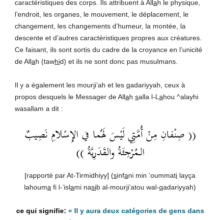
caractéristiques des corps. Ils attribuent à All
a
h le physique,
l’endroit, les organes, le mouvement, le déplacement, le
changement, les changements d’humeur, la montée, la
descente et d’autres caractéristiques propres aux créatures.
Ce faisant, ils sont sortis du cadre de la croyance en l’unicité
de All
a
h (taw
hi
d) et ils ne sont donc pas musulmans.
Il y a également les mour
j
i’ah et les
q
adariyyah, ceux à
propos desquels le Messager de All
a
h
s
alla l-L
a
hou ^alayhi
wasallam a dit :
(( صِنْفانِ مِنْ أُمَّتِي لَيْسَ لَهُما في الإِسْلامِ نَصِيبٌ
الـمُرْجِئَةُ والقَدَرِيَّةُ ))
[rapporté par At-Tirmidhiyy] (
s
inf
a
ni min ‘oummat
i
layça
lahoum
a
fi l-‘isl
a
mi na
si
b al-mour
j
i’atou wal-
q
adariyyah)
« Il y aura deux catégories de gens dans