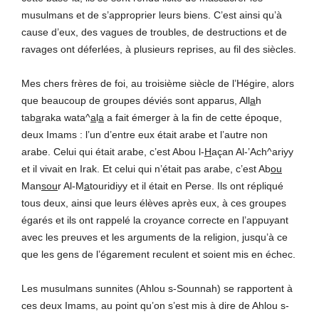
musulmans et de s’approprier leurs biens. C’est ainsi qu’à
cause d’eux, des vagues de troubles, de destructions et de
ravages ont déferlées, à plusieurs reprises, au fil des siècles.
Mes chers frères de foi, au troisième siècle de l’Hégire, alors
que beaucoup de groupes déviés sont apparus, All
a
h
tab
a
raka wata^
a
l
a
a fait émerger à la fin de cette époque,
deux Imams : l’un d’entre eux était arabe et l’autre non
arabe. Celui qui était arabe, c’est Abou l-
H
açan Al-’Ach^ariyy
et il vivait en Irak. Et celui qui n’était pas arabe, c’est Ab
ou
Man
sou
r Al-M
a
touridiyy et il était en Perse. Ils ont répliqué
tous deux, ainsi que leurs élèves après eux, à ces groupes
égarés et ils ont rappelé la croyance correcte en l’appuyant
avec les preuves et les arguments de la religion, jusqu’à ce
que les gens de l’égarement reculent et soient mis en échec.
Les musulmans sunnites (Ahlou s-Sounnah) se rapportent à
ces deux Imams, au point qu’on s’est mis à dire de Ahlou s-