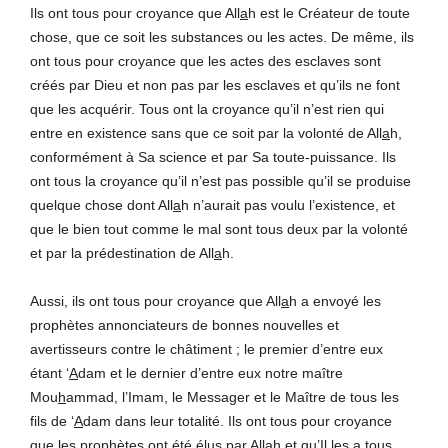
Ils ont tous pour croyance que All
a
h est le Créateur de toute
chose, que ce soit les substances ou les actes. De même, ils
ont tous pour croyance que les actes des esclaves sont
créés par Dieu et non pas par les esclaves et qu’ils ne font
que les acquérir. Tous ont la croyance qu’il n’est rien qui
entre en existence sans que ce soit par la volonté de All
a
h,
conformément à Sa science et par Sa toute-puissance. Ils
ont tous la croyance qu’il n’est pas possible qu’il se produise
quelque chose dont All
a
h n’aurait pas voulu l’existence, et
que le bien tout comme le mal sont tous deux par la volonté
et par la prédestination de All
a
h.
Aussi, ils ont tous pour croyance que All
a
h a envoyé les
prophètes annonciateurs de bonnes nouvelles et
avertisseurs contre le châtiment ; le premier d’entre eux
étant ‘
A
dam et le dernier d’entre eux notre maître
Mou
h
ammad, l’Imam, le Messager et le Maître de tous les
fils de ‘
A
dam dans leur totalité. Ils ont tous pour croyance
que les prophètes ont été élus par All
a
h et qu’Il les a tous