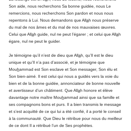
Son aide, nous recherchons Sa bonne guidée, nous Le
remercions, nous recherchons Son pardon et nous nous
repentons à Lui. Nous demandons que All
a
h nous préserve
du mal de nos âmes et du mal de nos mauvaises œuvres.
Celui que All
a
h guide, nul ne peut l’égarer ; et celui que All
a
h
égare, nul ne peut le guider.
Je témoigne qu’il n’est de dieu que All
a
h, qu’Il est le dieu
unique et qu’Il n’a pas d’associé, et je témoigne que
Mou
h
ammad est Son esclave et Son messager, Son élu et
Son bien-aimé. Il est celui qui nous a guidés vers la voie du
bien et de la bonne guidée, annonciateur de bonne nouvelle
et avertisseur d’un châtiment. Que All
a
h honore et élève
davantage notre maître Mou
h
ammad ainsi que sa famille et
ses compagnons bons et purs. Il a bien transmis le message
et s’est acquitté de ce qui lui a été confié, il a porté le conseil
à la communauté. Que Dieu le rétribue pour nous du meilleur
de ce dont Il a rétribué l’un de Ses prophètes.