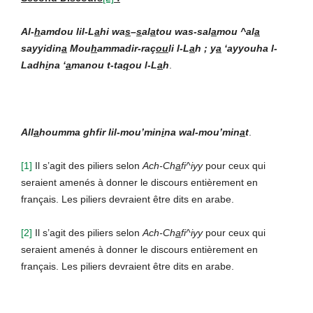
Al-
h
amdou lil-L
a
hi wa
s
–
s
al
a
tou was-sal
a
mou ^al
a
sayyidin
a
Mou
h
ammadir-raç
ou
li l-L
a
h ; y
a
‘ayyouha l-
Ladh
i
na ‘
a
manou t-ta
q
ou l-L
a
h
.
All
a
houmma ghfir lil-mou’min
i
na wal-mou’min
a
t
.
[1]
Il s’agit des piliers selon
Ach-Ch
a
fi^iyy
pour ceux qui
seraient amenés à donner le discours entièrement en
français. Les piliers devraient être dits en arabe.
[2]
Il s’agit des piliers selon
Ach-Ch
a
fi^iyy
pour ceux qui
seraient amenés à donner le discours entièrement en
français. Les piliers devraient être dits en arabe.