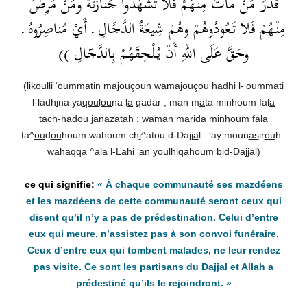
قَدَرَ مَنْ ماتَ مِنْهُمْ فَلا تَشْهَدُوا جَنازَتَهُ ومَنْ مَرِضَ
مِنْهُمْ فَلا تَعُودُوهُمْ وهُمْ شِيعَةُ الدَّجَّالِ ـ أَيْ مُناصِرُوهُ ـ
وحَقَّ عَلَى اللهِ أَنْ يُلْحِقَهُمْ بِالدَّجّالِ ))
(likoulli ‘oummatin ma
jou
çoun wama
jou
çou h
a
dhi l-‘oummati
l-ladh
i
na ya
qou
l
ou
na l
a
q
adar ; man m
a
ta minhoum fal
a
tach-had
ou
j
an
az
atah ; waman mari
d
a minhoum fal
a
ta^
ou
d
ou
houm wahoum ch
i
^atou d-Da
jja
l –‘ay moun
as
ir
ou
h–
wa
h
a
qq
a ^ala l-L
a
hi ‘an youl
h
i
q
ahoum bid-Da
jja
l)
« À chaque communauté ses mazdéens
et les mazdéens de cette communauté seront ceux qui
disent qu’il n’y a pas de prédestination. Celui d’entre
eux qui meure, n’assistez pas à son convoi funéraire.
Ceux d’entre eux qui tombent malades, ne leur rendez
pas visite. Ce sont les partisans du Da
jja
l et All
a
h a
prédestiné qu’ils le rejoindront. »