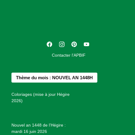
s
o
c
i
a
t
F
I
P
Y
i
a
n
i
o
o
Contacter l'APBIF
c
s
n
u
n
e
t
t
T
d
b
a
e
u
e
Thème du mois : NOUVEL AN 1448H
o
g
r
b
s
o
r
e
e
P
Coloriages (mise à jour Hégire
k
a
s
r
2026)
m
t
o
j
e
Nouvel an 1448 de l’Hégire :
t
mardi 16 juin 2026
s