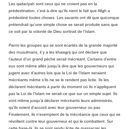
Les qadariyah sont ceux qui ne croient pas en la
prédestination, c’est-à-dire qu’ils nient le fait que All
a
h a
prédestiné toutes choses. Les savants ont dit que quiconque
prétendrait qu’une simple chose se serait produite sans que
ce soit par la volonté de Dieu sortirait de l’Islam.
Parmi les groupes qui se sont écartés de la grande majorité
des musulmans, il y a les khaw
a
ri
j
qui ont déclaré que
l’auteur d’un grand péché serait mécréant. Certains d’entre
eux sont même allés jusqu’à dire que les gouverneurs qui
jugent avec d’autres lois que la Loi de l’Islam seraient
mécréants même s’ils ne se le rendent pas licite. Ils les
déclarent mécréants à partir du moment où ils n’appliquent
pas la Loi de l’Islam ne serait-ce que sur un simple sujet. Ils
vont même jusqu’à déclarer mécréants leurs administrés,
qu’ils soient d’accord avec leur gouverneur ou pas.
Finalement, ils n’exemptent de la mécréance que ceux qui se
révoltent contre leur gouverneur et qui le combattent. Sur
cette base-là, ils se sont rendu licite de massacrer les