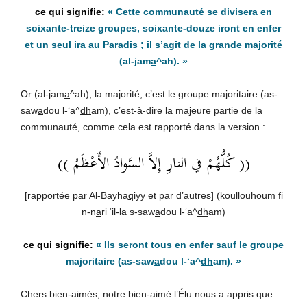
« Cette communauté se divisera en
soixante-treize groupes, soixante-douze iront en enfer
et un seul ira au Paradis ; il s’agit de la grande majorité
(al-
j
am
a
^ah). »
Or (al-
j
am
a
^ah), la majorité, c’est le groupe majoritaire (as-
saw
a
dou l-‘a^
dh
am), c’est-à-dire la majeure partie de la
communauté, comme cela est rapporté dans la version :
(( كُلُّهُمْ في النارِ إِلاَّ السَّوادُ الأَعْظَمُ ))
[rapportée par Al-Bayha
q
iyy et par d’autres] (koullouhoum fi
n-n
a
ri ‘il-la s-saw
a
dou l-‘a^
dh
am)
« Ils seront tous en enfer sauf le groupe
majoritaire (as-saw
a
dou l-‘a^
dh
am). »
Chers bien-aimés, notre bien-aimé l’Élu nous a appris que