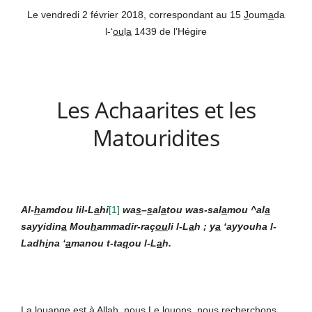
Le vendredi 2 février 2018, correspondant au 15
J
oum
a
da
l-‘
ou
l
a
1439 de l’Hégire
Les Achaarites et les
Matouridites
Al-
h
amdou lil-L
a
hi
[1]
wa
s
–
s
al
a
tou was-sal
a
mou ^al
a
sayyidin
a
Mou
h
ammadir-raç
ou
li l-L
a
h ; y
a
‘ayyouha l-
Ladh
i
na ‘
a
manou t-ta
q
ou l-L
a
h.
La louange est à All
a
h, nous Le louons, nous recherchons