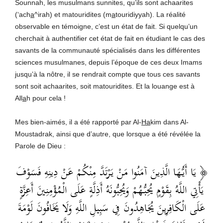
Sounnah, les musulmans sunnites, qu’ils sont achaarites
(‘ach
a
^irah) et matouridites (m
a
touridiyyah). La réalité
observable en témoigne, c’est un état de fait. Si quelqu’un
cherchait à authentifier cet état de fait en étudiant le cas des
savants de la communauté spécialisés dans les différentes
sciences musulmanes, depuis l’époque de ces deux Imams
jusqu’à la nôtre, il se rendrait compte que tous ces savants
sont soit achaarites, soit matouridites. Et la louange est à
All
a
h pour cela !
Mes bien-aimés, il a été rapporté par Al-
Ha
kim dans Al-
Moustadrak, ainsi que d’autre, que lorsque a été révélée la
Parole de Dieu :
﴿ يَا أَيُّهَا الَّذِينَ آمَنُوا مَنْ يَرْتَدَّ مِنْكُمْ عَنْ دِينِهِ فَسَوْفَ
يَأْتِي اللَّهُ بِقَوْمٍ يُحِبُّهُمْ وَيُحِبُّونَهُ أَذِلَّةٍ عَلَى الْمُؤْمِنِينَ أَعِزَّةٍ
عَلَى الْكَافِرِينَ يُجَاهِدُونَ فِي سَبِيلِ اللَّهِ وَلَا يَخَافُونَ لَوْمَةَ